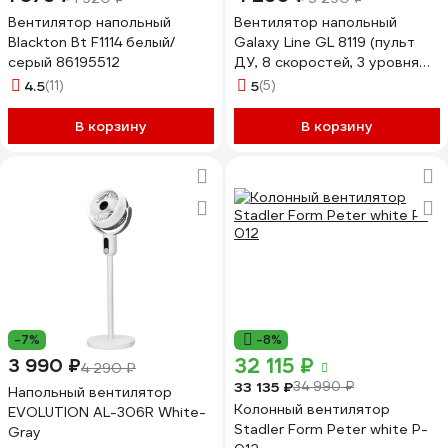
Вентилятор напольный
Вентилятор напольный
Blackton Bt F1114 белый/
Galaxy Line GL 8119 (пульт
серый 86195512
ДУ, 8 скоростей, 3 уровня
высоты, таймер 12 ч),
4.5
(11)
5
(5)
7050181190
В корзину
В корзину
-7%
-8%
32 115 ₽
3 990 ₽
4 290 ₽
33 135 ₽
34 990 ₽
Напольный вентилятор
Колонный вентилятор
EVOLUTION AL-306R White-
Stadler Form Peter white P-
Gray