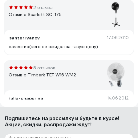
2 отзыва
Отзыв о Scarlett SC-175
santer.ivanov
17.06.2010
качество(чего не ожидал за такую цену)
8 отзывов
Отзыв о Timberk TEF W16 WM2
julia-chapurina
14.06.2012
Компактное расположение на стене.
Подпишитесь
на рассылку
и будьте в курсе!
Акции, скидки, распродажи ждут!
22 отзыва
Отзыв о Ryobi ONE+ R18F-0 5133002612