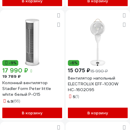
В корзину
В корзину
-9%
-6%
17 990 ₽
15 075 ₽
15 990 ₽
19 789 ₽
Вентилятор напольный
Колонный вентилятор
ELECTROLUX EFF-1030W
Stadler Form Peter little
НС-1602095
white белый P-015
5
(1)
4.9
(66)
В корзину
В корзину