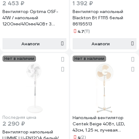
2 453 ₽
1 392 ₽
Вентилятор Optima OSF-
Вентилятор напольный
41W / напольный
Blackton Bt F1115 белый
1200мм/410мм/40Вт 3
86195513
скорости 3000186
4.7
(11)
Аналоги
Аналоги
Нет в наличии
Нет в наличии
Последняя цена
Напольный вентилятор
2 290 ₽
Centek Beige 40Вт, LED,
43см, 1.25 м, лучевая
Вентилятор напольный
решетка CT-5004 BEIGE
4
(2)
LUMME LU-FN120A белый/