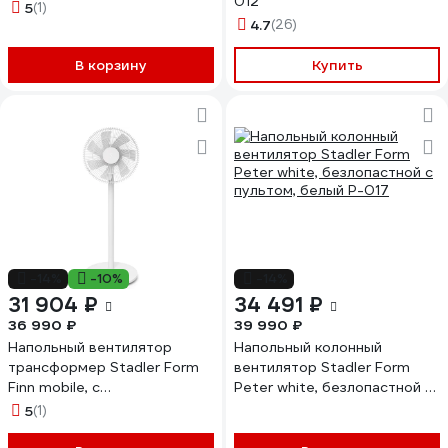
012
5
(1)
4.7
(26)
В корзину
Купить
-14%
-10%
-14%
31 904 ₽
34 491 ₽
36 990 ₽
39 990 ₽
Напольный вентилятор
Напольный колонный
трансформер Stadler Form
вентилятор Stadler Form
Finn mobile, с
Peter white, безлопастной с
аккумулятором, пультом и
пультом, белый P-017
5
(1)
таймером, белый F-023