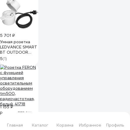
5 701 ₽
Умная розетка
LEDVANCE SMART
BT OUTDOOR
PLUG EU 8X1 GF
5
(1)
LEDV
4058075503106
1 155 ₽
Розетка FERON с
функцией
управления
Главная
Каталог
Корзина
Избранное
Профиль
осветительным