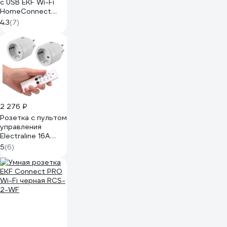
c USB EKF Wi-Fi
HomeConnect
RCE-1-WF
4.3
(7)
2 276 ₽
Розетка с пультом
управления
Electraline 16А
250В белая
5
(6)
48506