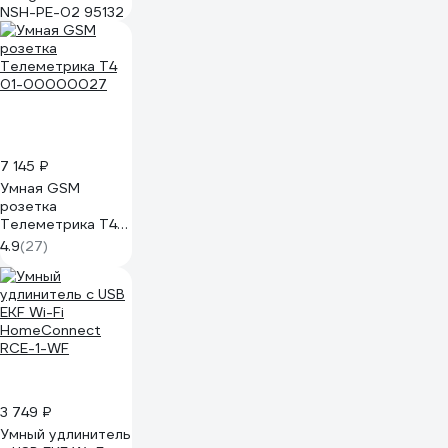
NSH-PE-02 95132
7 145 ₽
Умная GSM
розетка
Телеметрика Т4
01-00000027
4.9
(27)
3 749 ₽
Умный удлинитель