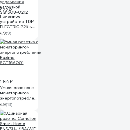
922 ₽
Приемное
устройство TDM
ELECTRIC Р2К в
розетку - комп.
4.9
(9)
для
беспроводного
управления
нагрузкой
SQ1508-0212
1 144 ₽
Умная розетка с
мониторингом
энергопотребления
Roximo
4.9
(13)
SCT16A001