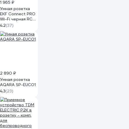
1 965 ₽
Умная розетка
EKF Сonnect PRO
Wi-Fi черная RCS-
2-WF
4.2
(37)
2 890 ₽
Умная розетка
AQARA SP-EUC01
4.3
(23)