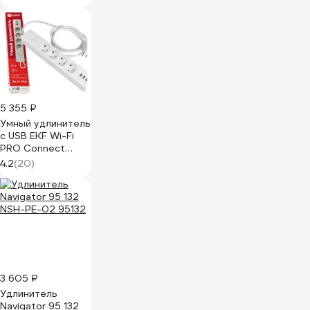
5 355 ₽
Умный удлинитель
c USB EKF Wi-Fi
PRO Connect
RCE-2-WF
4.2
(20)
3 605 ₽
Удлинитель
Navigator 95 132