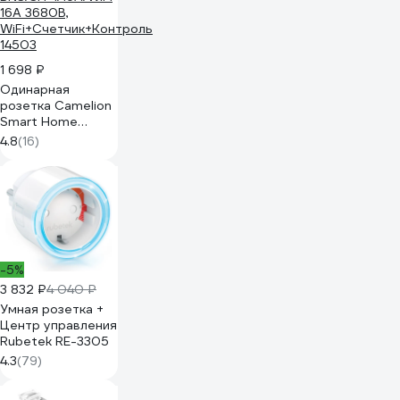
1 698 ₽
Одинарная
розетка Camelion
Smart Home
BNS/SH-1/16A/WIFI
4.8
(16)
16A 3680В,
WiFi+Счетчик+Контроль
14503
-5%
3 832 ₽
4 040 ₽
Умная розетка +
Центр управления
Rubetek RE-3305
4.3
(79)