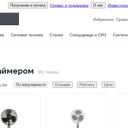
Сервис и поддержка
Инвестор
Получение и оплата
О нас
Избранное
ка
Силовая техника
Станки
Спецодежда и СИЗ
Сантех
таймером
382 товара
 по:
По популярности
Отзывам
Рейтингу
Цене