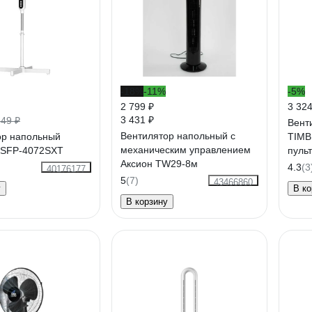
-18%
-11%
-5%
2 799 ₽
3 324
3 431 ₽
349 ₽
Вент
Вентилятор напольный с
ор напольный
TIMB
механическим управлением
SFP-4072SXT
пуль
Аксион TW29-8м
4.3
(3
40176177
5
(7)
43466860
у
В ко
В корзину