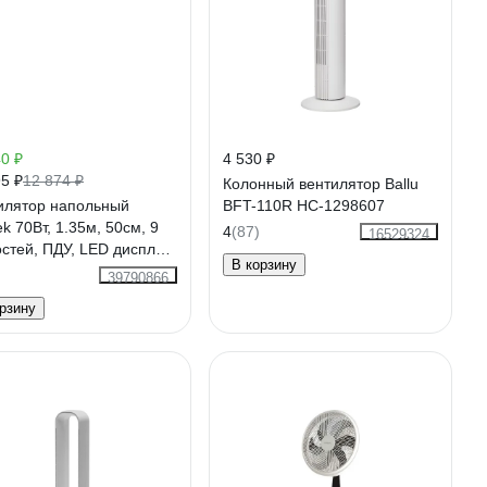
0 ₽
4 530 ₽
5 ₽
12 874 ₽
Колонный вентилятор Ballu
илятор напольный
BFT-110R НС-1298607
k 70Вт, 1.35м, 50см, 9
4
(87)
16529324
остей, ПДУ, LED дисплей,
В корзину
роводной/увлажнение,
39790866
ки CT-5050
рзину