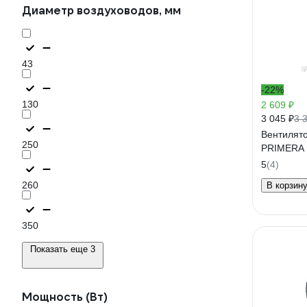
Диаметр воздуховодов, мм
43
-22%
130
2 609 ₽
3 045 ₽
3 
Вентилят
250
PRIMERA 
5
(4)
260
В корзин
350
Показать еще 3
Мощность (Вт)