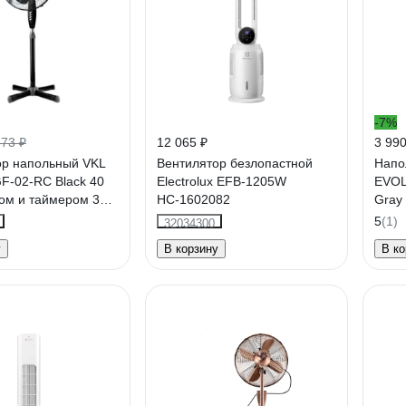
-7%
673 ₽
12 065 ₽
3 990
ор напольный VKL
Вентилятор безлопастной
Напо
VGF-02-RC Black 40
Electrolux EFB-1205W
EVOL
том и таймером 3
НС-1602082
Gray
ёрный 1209176
5
(1)
32034300
у
В корзину
В ко