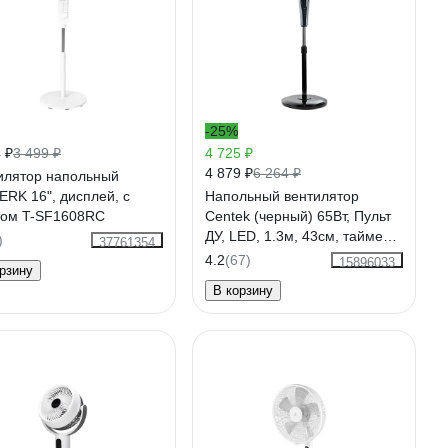
-25%
 ₽
3 499 ₽
4 725 ₽
4 879 ₽
6 264 ₽
илятор напольный
ERK 16", дисплей, с
Напольный вентилятор
том T-SF1608RC
Centek (черный) 65Вт, Пульт
ДУ, LED, 1.3м, 43см, таймер,
)
37761354
тяжелая база, CT-5010
4.2
(67)
15896033
рзину
В корзину