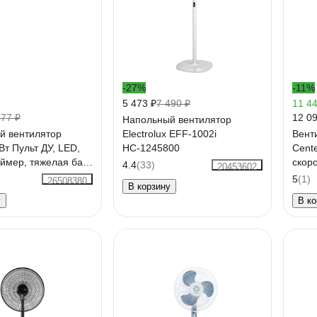
-27%
-11%
5 473 ₽
7 490 ₽
11 44
12 09
777 ₽
Напольный вентилятор
й вентилятор
Electrolux EFF-1002i
Вент
Вт Пульт ДУ, LED,
НС-1245800
Cente
аймер, тяжелая база
скор
4.4
(33)
20453602
lack
бесп
5
(1)
26508380
В корзину
роли
у
В ко