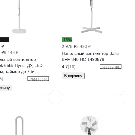
-36%
-15%
 ₽
2 975 ₽
3 490 ₽
 ₽
6 443 ₽
Напольный вентилятор Ballu
льный вентилятор
BFF-840 НС-1490578
k 65Вт Пульт ДУ, LED,
4.7
(16)
26035199
м, таймер до 7,5ч,
В корзину
лая база CT-5023
5)
26508332
рзину