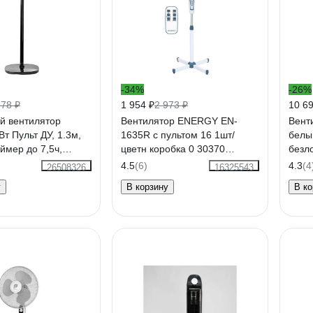
-34%
-26%
978 ₽
1 954 ₽
2 973 ₽
10 69
й вентилятор
Вентилятор ENERGY EN-
Вент
Вт Пульт ДУ, 1.3м,
1635R с пультом 16 1шт/
белы
аймер до 7,5ч,
цветн коробка 0 30370
безл
аза CT-5024 Black
030370
7050
4.5
(6)
4.3
(4
26508326
16325543
у
В корзину
В ко