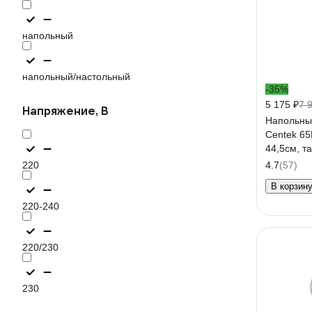
напольный
напольный/настольный
-35%
5 175 ₽
7 
Напряжение, В
Напольны
Centek 65
44,5см, т
тяжелая б
220
4.7
(57)
В корзин
220-240
220/230
230