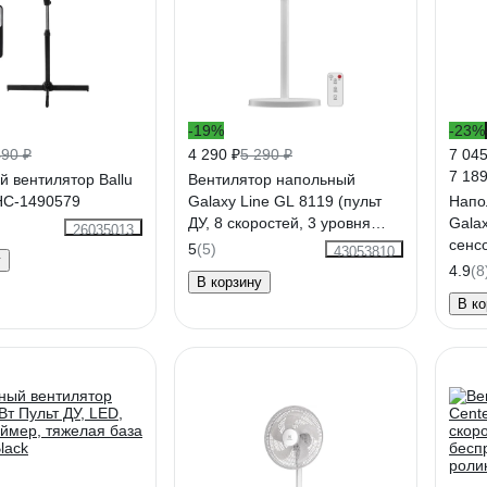
-19%
-23%
490 ₽
4 290 ₽
5 290 ₽
7 045
7 189
 вентилятор Ballu
Вентилятор напольный
НС-1490579
Galaxy Line GL 8119 (пульт
Напо
ДУ, 8 скоростей, 3 уровня
Galax
26035013
высоты, таймер 12 ч),
сенс
5
(5)
43053810
у
7050181190
дисп
4.9
(8
В корзину
В ко