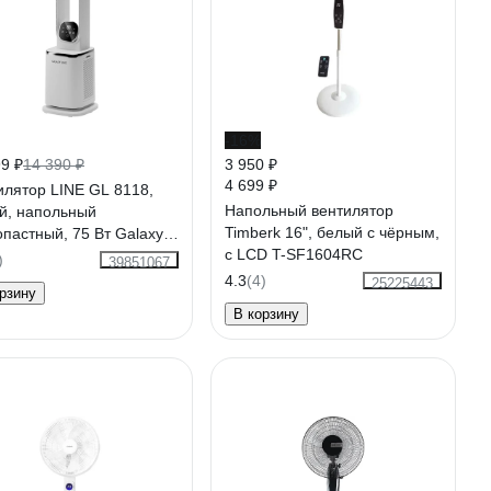
-16%
9 ₽
14 390 ₽
3 950 ₽
4 699 ₽
илятор LINE GL 8118,
Напольный вентилятор
й, напольный
Timberk 16", белый с чёрным,
опастный, 75 Вт Galaxy
с LCD T-SF1604RC
181180
)
39851067
4.3
(4)
25225443
рзину
В корзину