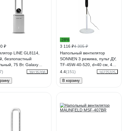
-28%
0 ₽
3 116 ₽
4 305 ₽
илятор LINE GL8114,
Напольный вентилятор
й, безлопастный
SONNEN 3 режима, пульт ДУ,
ьный, 75 Вт. Galaxy
TF-45W-40-520, d=40 см, 45
181140
Вт, белый, 454788
7)
4.4
(151)
39135208
16275325
рзину
В корзину