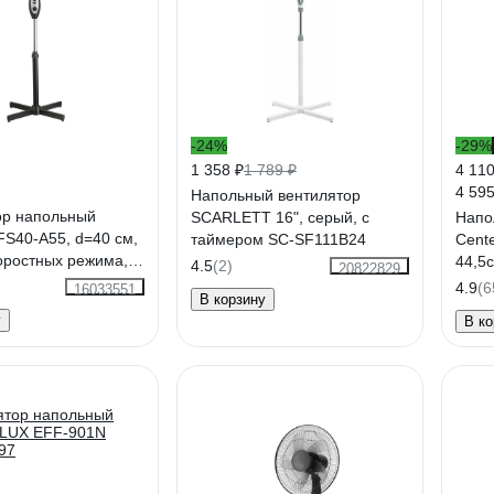
-24%
-29%
1 358 ₽
1 789 ₽
4 110
4 595
Напольный вентилятор
ор напольный
SCARLETT 16", серый, с
Напо
S40-A55, d=40 см,
таймером SC-SF111B24
Cente
коростных режима,
44,5с
4.5
(2)
20822829
ерный, 451035
тяже
4.9
(6
16033551
В корзину
у
В ко