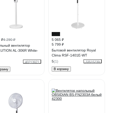
-13%
 ₽
4 290 ₽
5 065 ₽
5 799 ₽
льный вентилятор
Бытовой вентилятор Royal
UTION AL-306R White-
Clima RSF-1401E-WT
5
(1)
33515239
40213971
В корзину
рзину