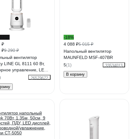
-24%
-18%
 ₽
4 088 ₽
5 015 ₽
 ₽
9 290 ₽
Напольный вентилятор
льный вентилятор
MAUNFELD MSF-407BR
y LINE GL 8111 60 Вт,
5
(1)
33534013
орное управление, LED-
В корзину
лей 7050181110
)
26579672
рзину