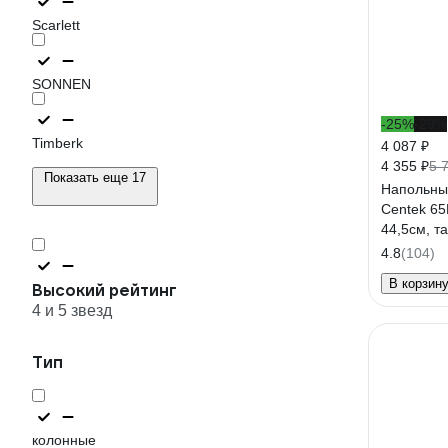
Scarlett
SONNEN
-25%
-29%
Timberk
4 087 ₽
4 355 ₽
5 
Показать еще 17
Напольны
Centek 65
44,5см, т
CT-5026 B
4.8
(104)
В корзин
Высокий рейтинг
4 и 5 звезд
Тип
колонные