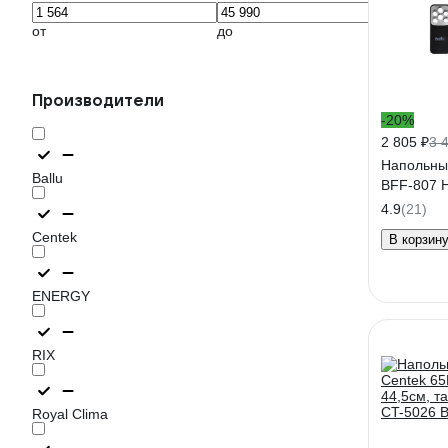
от
до
Производители
-20%
2 805 ₽
3 
Напольный
Ballu
BFF-807 
4.9
(21)
Centek
В корзин
ENERGY
RIX
Royal Clima