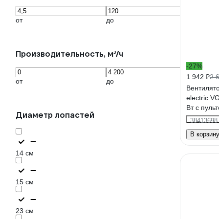
от
до
Производительность, м³/ч
-27%
1 942 ₽
2 
от
до
Вентилят
electric 
Вт с пуль
Диаметр лопастей
режима ч
38413698
В корзин
14 см
15 см
23 см