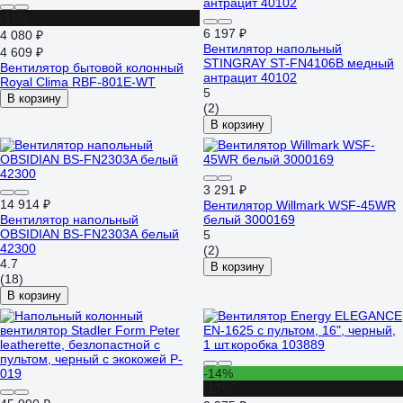
-11%
6 197 ₽
4 080 ₽
Вентилятор напольный
4 609 ₽
STINGRAY ST-FN4106B медный
Вентилятор бытовой колонный
антрацит 40102
Royal Clima RBF-801E-WT
5
В корзину
(2)
В корзину
3 291 ₽
14 914 ₽
Вентилятор Willmark WSF-45WR
Вентилятор напольный
белый 3000169
OBSIDIAN BS-FN2303A белый
5
42300
(2)
4.7
В корзину
(18)
В корзину
-14%
-17%