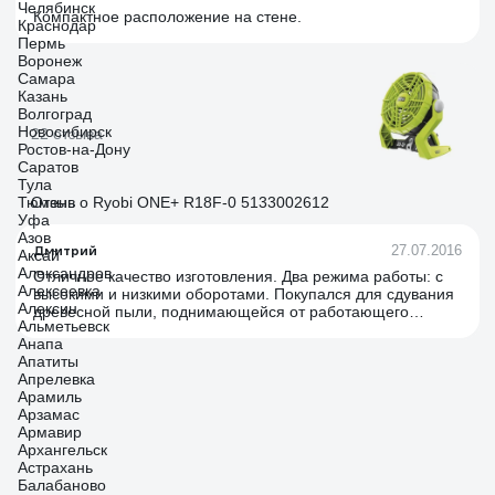
Челябинск
Компактное расположение на стене.
Краснодар
Пермь
Воронеж
Самара
Казань
Волгоград
Новосибирск
22 отзыва
Ростов-на-Дону
Саратов
Тула
Тюмень
Отзыв о Ryobi ONE+ R18F-0 5133002612
Уфа
Азов
Дмитрий
27.07.2016
Аксай
Александров
Отличное качество изготовления. Два режима работы: с
Алексеевка
высокими и низкими оборотами. Покупался для сдувания
Алексин
древесной пыли, поднимающейся от работающего
Альметьевск
инструмента (чтобы ею не дышать). На низких оборотах
Анапа
шумит несильно, можно просто включать в жару для
Апатиты
обдува.
Апрелевка
Арамиль
Арзамас
Армавир
Архангельск
Астрахань
Балабаново