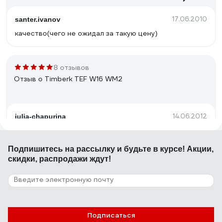
17.06.2010
santer.ivanov
качество(чего не ожидал за такую цену)
8 отзывов
Отзыв о Timberk TEF W16 WM2
14.06.2012
julia-chapurina
Компактное расположение на стене.
Подпишитесь
на рассылку
и будьте в курсе! Акции,
скидки, распродажи ждут!
22 отзыва
Отзыв о Ryobi ONE+ R18F-0 5133002612
27.07.2016
Дмитрий
Подписаться