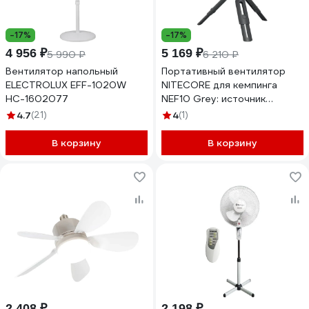
-17%
-17%
4 956 ₽
5 169 ₽
5 990 ₽
6 210 ₽
Вентилятор напольный
Портативный вентилятор
ELECTROLUX EFF-1020W
NITECORE для кемпинга
НС-1602077
NEF10 Grey: источник
питания 10000 мАч 22562
4.7
(21)
4
(1)
В корзину
В корзину
2 408 ₽
2 198 ₽