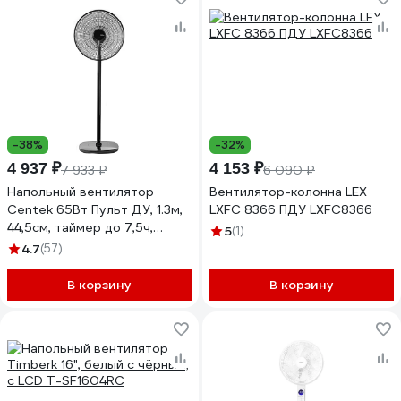
-38%
-32%
4 937 ₽
4 153 ₽
7 933 ₽
6 090 ₽
Напольный вентилятор
Вентилятор-колонна LEX
Centek 65Вт Пульт ДУ, 1.3м,
LXFC 8366 ПДУ LXFC8366
44,5см, таймер до 7,5ч,
5
(1)
тяжелая база CT-5024 Black
4.7
(57)
В корзину
В корзину