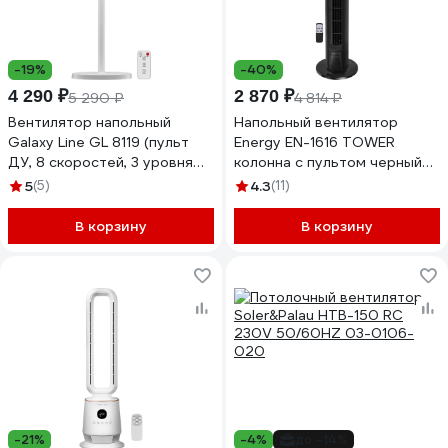
-19%
-40%
4 290 ₽
2 870 ₽
5 290 ₽
4 814 ₽
Вентилятор напольный
Напольный вентилятор
Galaxy Line GL 8119 (пульт
Energy EN-1616 TOWER
ДУ, 8 скоростей, 3 уровня
колонна с пультом черный
высоты, таймер 12 ч),
1шт/коробка 0 30387
5
(5)
4.3
(11)
7050181190
030387
В корзину
В корзину
-21%
-4%
до -14%