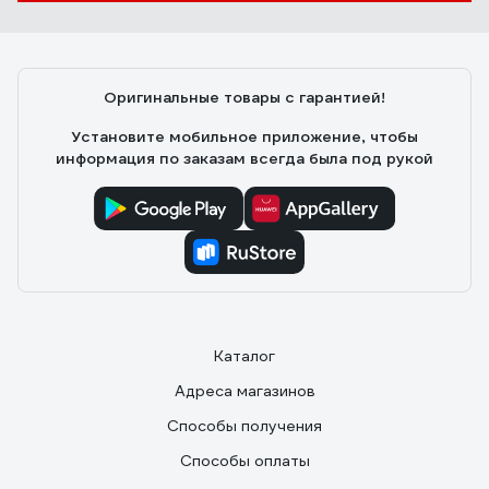
Отличное качество изготовления. Два режима
работы: с высокими и низкими оборотами. Покупался
для сдувания древесной пыли, поднимающейся от
работающего инструмента (чтобы ею не дышать). На
Оригинальные товары с гарантией!
низких оборотах шумит несильно, можно просто
включать в жару для обдува.
Установите мобильное приложение, чтобы
информация по заказам всегда была под рукой
Каталог
Адреса магазинов
Способы получения
Способы оплаты