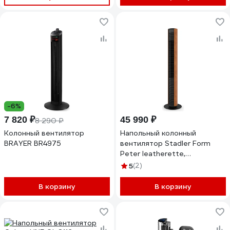
-6%
7 820 ₽
45 990 ₽
8 290 ₽
Колонный вентилятор
Напольный колонный
BRAYER BR4975
вентилятор Stadler Form
Peter leatherette,
безлопастной с пультом,
5
(2)
черный с экокожей P-019
В корзину
В корзину