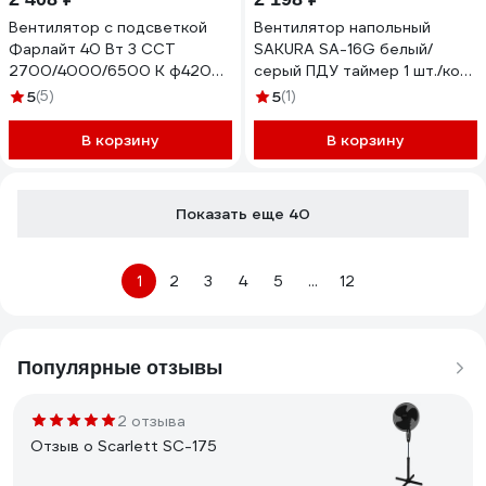
Вентилятор с подсветкой
Вентилятор напольный
Фарлайт 40 Вт 3 ССТ
SAKURA SA-16G белый/
2700/4000/6500 K ф420
серый ПДУ таймер 1 шт./кор.
Е27 белый с ПУ в комплекте
РТ-00070852
5
(5)
5
(1)
FAR000329
В корзину
В корзину
Показать еще 40
1
2
3
4
5
...
12
Популярные отзывы
2 отзыва
Отзыв о Scarlett SC-175