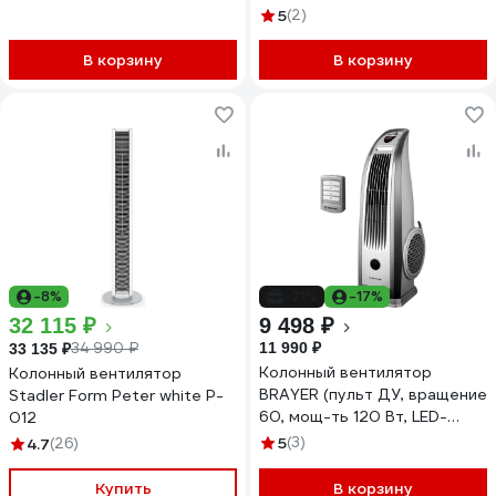
режима чёрный 1209176
5
(2)
В корзину
В корзину
-8%
-21%
-17%
32 115 ₽
9 498 ₽
34 990 ₽
11 990 ₽
33 135 ₽
Колонный вентилятор
Колонный вентилятор
BRAYER (пульт ДУ, вращение
Stadler Form Peter white P-
60, мощ-ть 120 Вт, LED-
012
дисплей) BR4981
5
(3)
4.7
(26)
Купить
В корзину