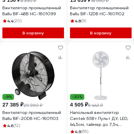
3 150 ₽
13 639 ₽
4 390 ₽
14 990 ₽
Вентилятор промышленный
Вентилятор промышленный
Ballu BIF-4BB НС-1601099
Ballu BIF-12DB НС-1601102
4.4
(20)
4.8
(9)
В корзину
В корзину
-9%
-30%
27 385 ₽
4 505 ₽
29 990 ₽
6 443 ₽
Вентилятор промышленный
Напольный вентилятор
Ballu BIF-20DB НС-1601103
Centek 65Вт Пульт ДУ, LED,
44,5см, таймер до 7,5ч,
4.6
(12)
тяжелая база CT-5023
4.9
(65)