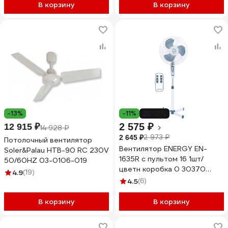
В корзину
В корзину
-13%
-11%
-13%
2 575 ₽
12 915 ₽
14 928 ₽
2 973 ₽
2 645 ₽
Потолочный вентилятор
Вентилятор ENERGY EN-
Soler&Palau HTB-90 RC 230V
1635R с пультом 16 1шт/
50/60HZ 03-0106-019
цветн коробка 0 30370
4.9
(19)
030370
4.5
(6)
В корзину
В корзину