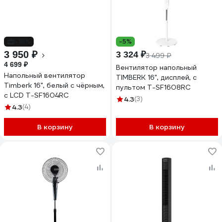
-16%
-5%
3 950 ₽
3 324 ₽
3 499 ₽
4 699 ₽
Вентилятор напольный
Напольный вентилятор
TIMBERK 16", дисплей, с
Timberk 16", белый с чёрным,
пультом T-SF1608RC
с LCD T-SF1604RC
4.3
(3)
4.3
(4)
В корзину
В корзину