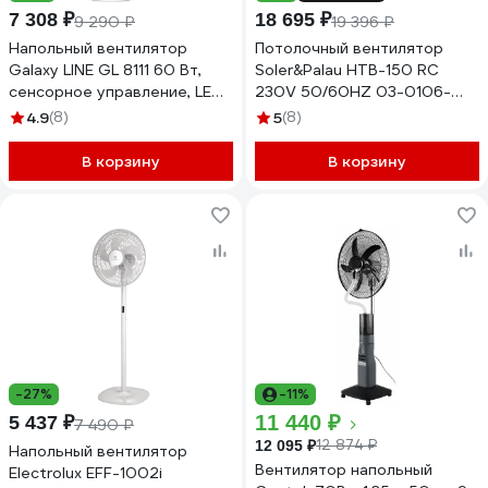
7 308 ₽
18 695 ₽
9 290 ₽
19 396 ₽
Напольный вентилятор
Потолочный вентилятор
Galaxy LINE GL 8111 60 Вт,
Soler&Palau HTB-150 RC
сенсорное управление, LED-
230V 50/60HZ 03-0106-
дисплей 7050181110
020
4.9
(8)
5
(8)
В корзину
В корзину
-27%
-11%
11 440 ₽
5 437 ₽
7 490 ₽
12 874 ₽
12 095 ₽
Напольный вентилятор
Вентилятор напольный
Electrolux EFF-1002i