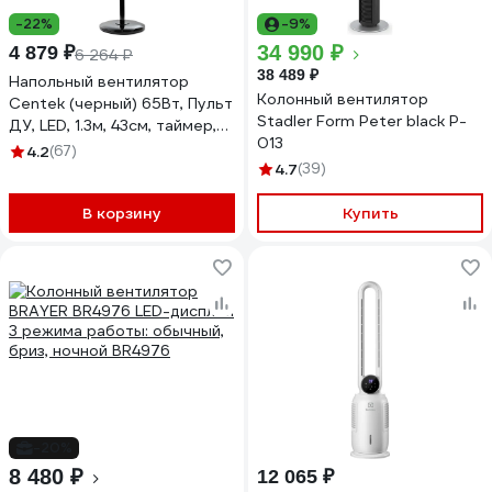
-22%
-9%
34 990 ₽
4 879 ₽
6 264 ₽
38 489 ₽
Напольный вентилятор
Колонный вентилятор
Centek (черный) 65Вт, Пульт
Stadler Form Peter black P-
ДУ, LED, 1.3м, 43см, таймер,
013
тяжелая база, CT-5010
4.2
(67)
4.7
(39)
В корзину
Купить
-20%
8 480 ₽
12 065 ₽