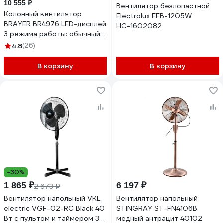
10 555 ₽
Вентилятор безлопастной
Колонный вентилятор
Electrolux EFB-1205W
BRAYER BR4976 LED-дисплей
НС-1602082
3 режима работы: обычный,
бриз, ночной BR4976
4.8
(26)
В корзину
В корзину
-30%
1 865 ₽
6 197 ₽
2 673 ₽
Вентилятор напольный VKL
Вентилятор напольный
electric VGF-02-RC Black 40
STINGRAY ST-FN4106B
Вт с пультом и таймером 3
медный антрацит 40102