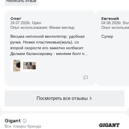
Написать отзыв
Олег
Евгений
24.07.2026
г. Орёл
04.06.2026
г. В
Опыт использования: Менее месяца
Опыт использо
Весьма неплохой вентилятор, удобная
Супер
ручка. Ножки пластиковые(жаль), со
второй скорости его заметно колбасит.
Делаем балансировку - меняем болт на
установочный винт и в одно из отверстий
лопастей экспериментальным путем (при
необходимости) загоняем груз - винт и
гайка на 2г в моем случае.
Наслаждаемся шелестом лопастей.
Посмотреть все отзывы
Gigant
Все товары бренда