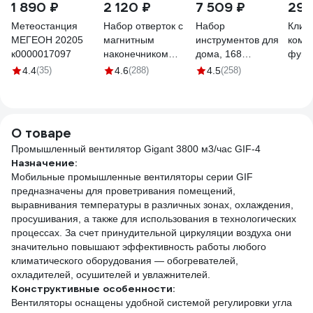
1 890 ₽
2 120 ₽
7 509 ₽
29 
Метеостанция
Набор отверток с
Набор
Клим
МЕГЕОН 20205
магнитным
инструментов для
компл
к0000017097
наконечником
дома, 168
функ
Gigant 11
предметов Gigant
увла
4.4
(35)
4.6
(288)
4.5
(258)
предметов GSS 11
GNJ-168
AURU
L100
О товаре
Промышленный вентилятор Gigant 3800 м3/час GIF-4
Назначение:
Мобильные промышленные вентиляторы серии GIF
предназначены для проветривания помещений,
выравнивания температуры в различных зонах, охлаждения,
просушивания, а также для использования в технологических
процессах. За счет принудительной циркуляции воздуха они
значительно повышают эффективность работы любого
климатического оборудования — обогревателей,
охладителей, осушителей и увлажнителей.
Конструктивные особенности:
Вентиляторы оснащены удобной системой регулировки угла