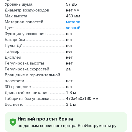
Уровень шума
57 дБ
Диаметр воздуховодов
нет мм
Max высота
450 мм
Материал лопастей
металл
Цвет
черный
Функция увлажнения
нет
Батарейки
нет
Пульт ДУ
нет
Таймер
нет
Дисплей
нет
Регулировка высоты
нет
Регулировка скоростей
да
Вращение в горизонтальной
плоскости
нет
3D вращение
нет
Длина кабеля питания
1.8 м
Габариты без упаковки
470х450х180 мм
Вес нетто
3.1 кг
Низкий процент брака
по данным сервисного центра ВсеИнструменты.ру