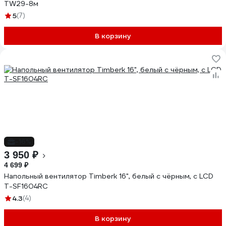
TW29-8м
5
(7)
В корзину
-16%
3 950 ₽
4 699 ₽
Напольный вентилятор Timberk 16", белый с чёрным, с LCD
T-SF1604RC
4.3
(4)
В корзину