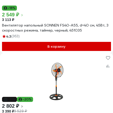
-18%
2 549 ₽
3 113 ₽
Вентилятор напольный SONNEN FS40-A55, d=40 см, 45Вт, 3
скоростных режима, таймер, черный, 451035
4.3
(363)
В корзину
-21%
-20%
2 802 ₽
3 529 ₽
3 390 ₽