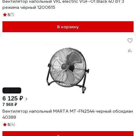
Вентилятор напольный VKL electric VGF-01 Black 40 Вт 3
режима чёрный 1200615
5
(1)
В корзину
-23%
6 125 ₽
7 968 ₽
Вентилятор напольный MARTA MT-FN2544 черный обсидиан
40388
5
(4)