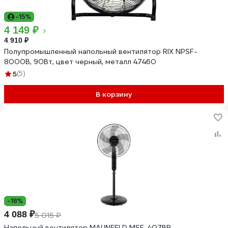
-15%
4 149 ₽
4 910 ₽
Полупромышленный напольный вентилятор RIX NPSF-
8000B, 90Вт, цвет черный, металл 47460
5
(5)
В корзину
-18%
4 088 ₽
5 015 ₽
Напольный вентилятор MAUNFELD MSF-407BR