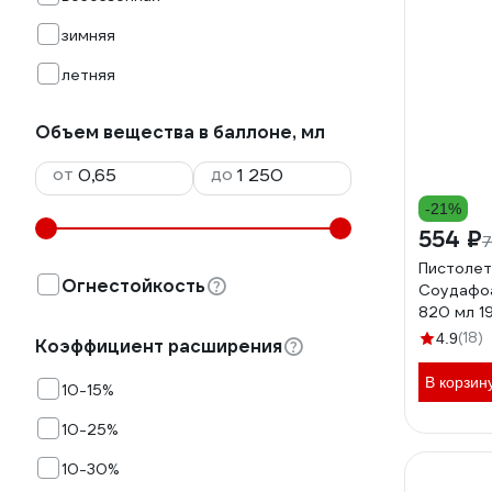
зимняя
летняя
Объем вещества в баллоне, мл
от
до
-21%
554 ₽
7
Пистолет
Огнестойкость
Соудафо
820 мл 1
(18)
4.9
Коэффициент расширения
В корзин
10-15%
10-25%
10-30%