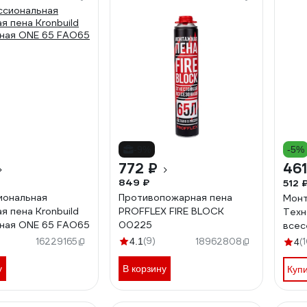
-9%
-5%
772 ₽
461
849 ₽
512 
иональная
Противопожарная пена
Монт
я пена Kronbuild
PROFFLEX FIRE BLOCK
Техн
ная ONE 65 FAO65
00225
всес
(9)
16229165
4.1
18962808
(
4
у
В корзину
Куп