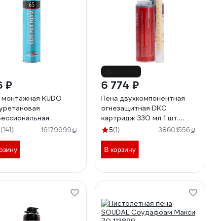
до -13%
6 ₽
6 774 ₽
 монтажная KUDO
Пена двухкомпонентная
уретановая
огнезащитная DKC
ессиональная
картридж 330 мл 1 шт.
езонная HOME 65
DN1201
(141)
(1)
4
16179999
5
38601556
 мл KUPHP10U65
рзину
В корзину