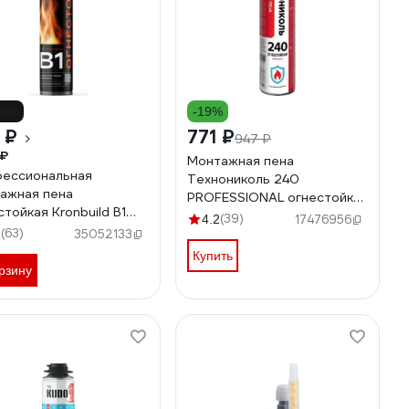
16%
-19%
 ₽
771 ₽
947 ₽
 ₽
Монтажная пена
ессиональная
Технониколь 240
ажная пена
PROFESSIONAL огнестойкая
стойкая Kronbuild B1
1000 мл TN528380
(39)
4.2
17476956
1
(63)
6
35052133
Купить
рзину