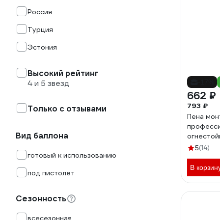
Россия
Турция
Эстония
Высокий рейтинг
4 и 5 звезд
-17%
662 ₽
793 ₽
Только с отзывами
Пена мон
професс
Вид баллона
огнестой
750мл U
(14)
5
готовый к использованию
В корзин
под пистолет
Сезонность
всесезонная