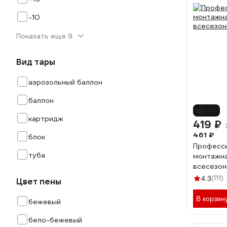
-10
Показать еще 9
Вид тары
аэрозольный баллон
баллон
-9%
картридж
419 ₽
461 ₽
блок
Професс
туба
монтажна
всесезон
(111)
4.3
Цвет пены
В корзин
бежевый
бело-бежевый