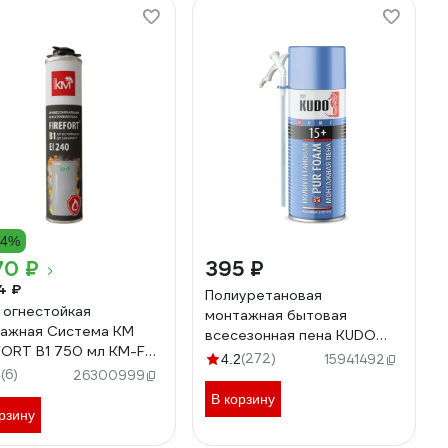
14%
70 ₽
395 ₽
4 ₽
Полиуретановая
 огнестойкая
монтажная бытовая
ажная Система КМ
всесезонная пена KUDO
FORT B1 750 мл KM-FF-
HOME 15+ 520 мл
(272)
4.2
15941492
-B1
(6)
KUPH05U15+
5
26300999
В корзину
рзину