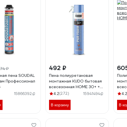
492 ₽
60
74 ₽
ная пена SOUDAL
Пена полиуретановая
Поли
ам Профессионал
монтажная KUDO бытовая
монт
5
всесезонная HOME 30+ +
всес
KUPH10U30+
HOM
(272)
15866392
4.2
15941494
4.
у
В корзину
В ко