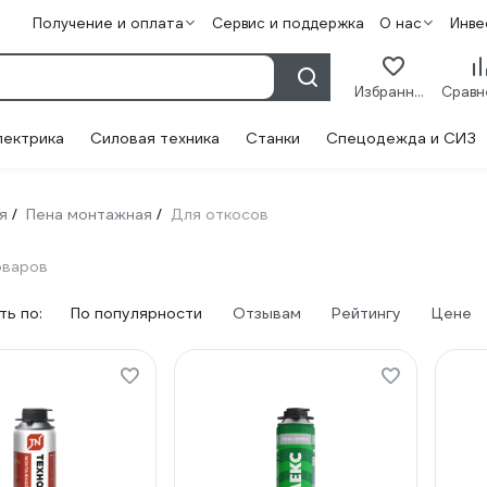
Получение и оплата
Сервис и поддержка
О нас
Инве
Избранное
лектрика
Силовая техника
Станки
Спецодежда и СИЗ
я
Пена монтажная
Для откосов
/
/
оваров
ь по:
По популярности
Отзывам
Рейтингу
Цене