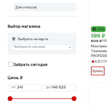
Для откосов
Выбор магазина
-25%
589 ₽
Выбрать на карте
609 ₽
78
Монтажна
Выберите магазин
Техноник
PROFESS
всесезон
(298
4.3
Забрать сегодня
мл TN52
Купить
Цена, ₽
от
до