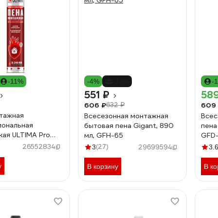
-11%
-4%
-13%
-
551 ₽
58
606 ₽
609
632 ₽
тажная
Всесезонная монтажная
Всес
иональная
бытовая пена Gigant, 890
пена
кая ULTIMA Pro
мл, GFH-65
GFD
PROFR UPROFRT
26552834
(27)
3
29699594
3.
у
В корзину
В ко