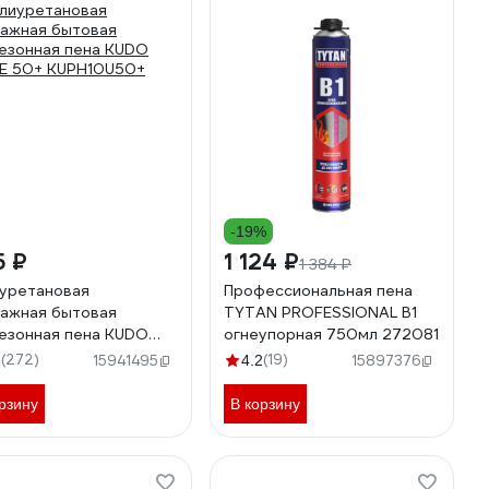
-19%
5 ₽
1 124 ₽
1 384 ₽
уретановая
Профессиональная пена
ажная бытовая
TYTAN PROFESSIONAL В1
езонная пена KUDO
огнеупорная 750мл 272081
E 50+ KUPH10U50+
(272)
(19)
2
15941495
4.2
15897376
рзину
В корзину