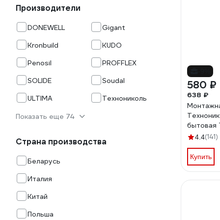
Производители
DONEWELL
Gigant
Kronbuild
KUDO
Penosil
PROFFLEX
-9%
SOLIDE
Soudal
580 ₽
638 ₽
ULTIMA
Технониколь
Монтажна
Техноник
Показать еще 74
бытовая
(141)
4.4
Страна производства
Купить
Беларусь
Италия
Китай
Польша