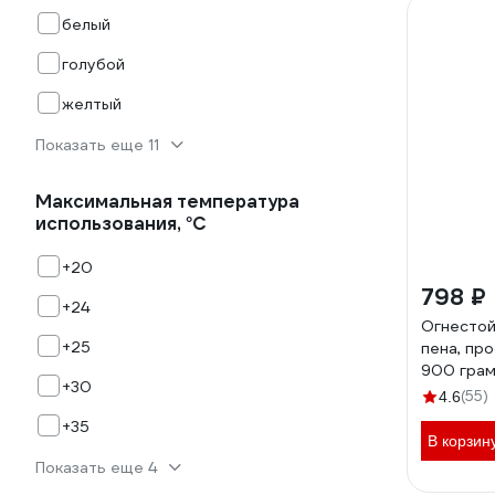
белый
голубой
желтый
Показать еще 11
Максимальная температура
использования, °С
+20
798 ₽
+24
Огнестой
+25
пена, пр
900 грам
+30
B1, Арт. 
(55)
4.6
10005
+35
В корзин
Показать еще 4