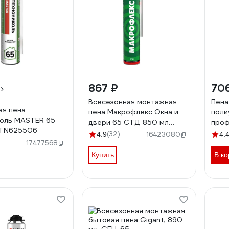
867 ₽
70
Всесезонная монтажная
Пена
я пена
пена Макрофлекс Окна и
поли
оль MASTER 65
двери 65 СТД 850 мл
проф
 TN625506
3048182
всес
(32)
4.9
16423080
4.
1000
17477568
Купить
В ко