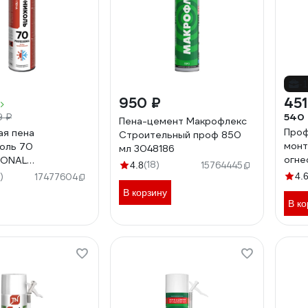
-
950 ₽
451
540
9 ₽
Пена-цемент Макрофлекс
Проф
я пена
Строительный проф 850
монт
оль 70
мл 3048186
огне
IONAL
(18)
4.8
15764445
FPFB
ная Объем 1000
)
4.
17477604
8369
В корзину
В ко