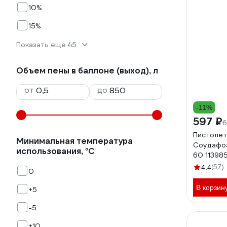
10%
15%
Показать еще 45
Объем пены в баллоне (выход), л
от
до
-11%
597 ₽
6
Пистолет
Минимальная температура
Соудафо
использования, °С
60 11398
(57)
4.4
0
В корзин
+5
-5
+10