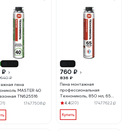
-15%
-9%
 ₽
760 ₽
836 ₽
₽
540 ₽
Пена монтажная
ажная пена
профессиональная
ониколь MASTER 40
Технониколь, 850 мл, 65
езонная TN625516
CONSTANT (КОНСТАНТА),
(20)
101)
4.4
17477622
17477508
всесезонная TN528371
Купить
ить