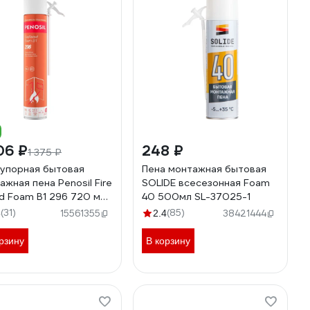
06 ₽
248 ₽
1 375 ₽
упорная бытовая
Пена монтажная бытовая
ажная пена Penosil Fire
SOLIDE всесезонная Foam
d Foam B1 296 720 мл,
40 500мл SL-37025-1
7Z
(31)
(85)
5
15561355
2.4
38421444
рзину
В корзину