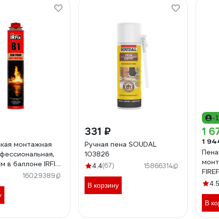
-
331 ₽
1 6
1 94
кая монтажная
Ручная пена SOUDAL
Пена
офессиональная,
103826
монт
м в баллоне IRFIX
(67)
4.4
15866314
FIRE
производителя:
16029389
POM
4.
В корзину
у
В ко