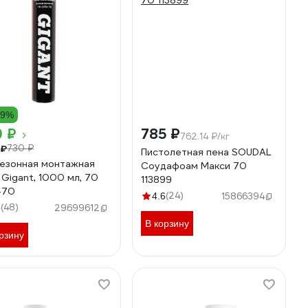
19%
9 ₽
785 ₽
762.14 ₽/кг
 ₽
730 ₽
Пистолетная пена SOUDAL
езонная монтажная
Соудафоам Макси 70
 Gigant, 1000 мл, 70
113899
-70
(24)
4.6
15866394
(48)
6
29699612
В корзину
рзину