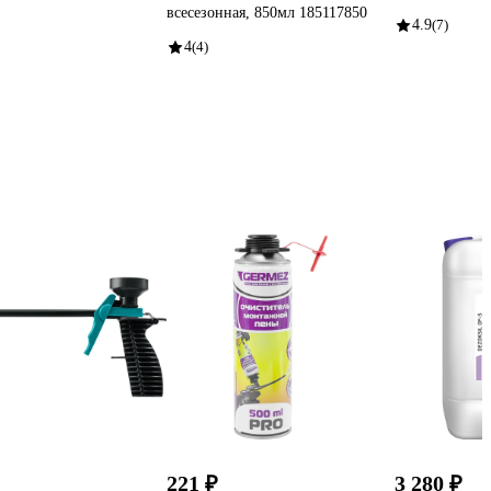
всесезонная, 850мл 185117850
4.9
(7)
4
(4)
221 ₽
3 280 ₽