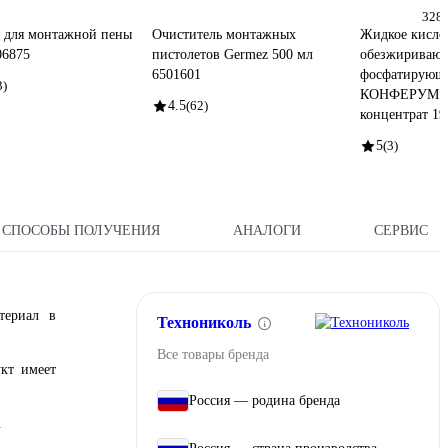
328 
 для монтажной пены
Очиститель монтажных
Жидкое кисло
6875
пистолетов Germez 500 мл
обезжиривающ
6501601
фосфатирующе
3)
КОНФЕРУМ Де
4.5
(62)
концентрат 19
5
(3)
СПОСОБЫ ПОЛУЧЕНИЯ
АНАЛОГИ
СЕРВИС
териал в
Технониколь
Все товары бренда
укт имеет
Россия — родина бренда
.