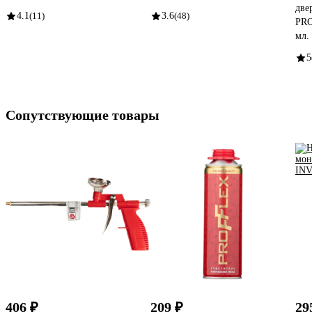
две
4.1
(11)
3.6
(48)
PRO
мл.
5
Сопутствующие товары
406 ₽
209 ₽
29