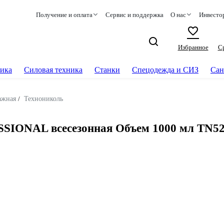
Получение и оплата
Сервис и поддержка
О нас
Инвесто
Избранное
С
ика
Силовая техника
Станки
Спецодежда и СИЗ
Сан
ажная
/
Технониколь
SIONAL всесезонная Объем 1000 мл TN5