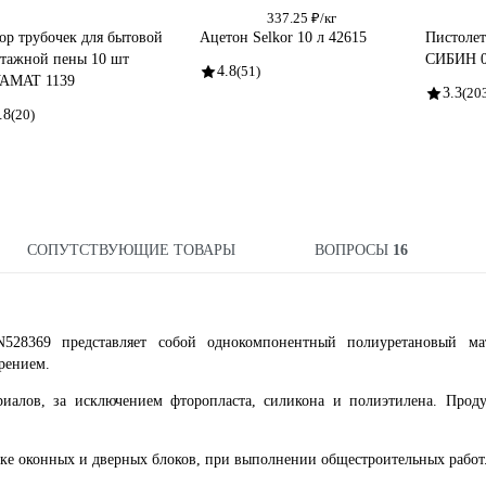
337.25 ₽/кг
ор трубочек для бытовой
Ацетон Selkor 10 л 42615
Пистолет
тажной пены 10 шт
СИБИН 0
4.8
(51)
AMAT 1139
3.3
(20
.8
(20)
СОПУТСТВУЮЩИЕ ТОВАРЫ
ВОПРОСЫ
16
28369 представляет собой однокомпонентный полиуретановый ма
рением.
риалов, за исключением фторопласта, силикона и полиэтилена. Прод
ке оконных и дверных блоков, при выполнении общестроительных работ