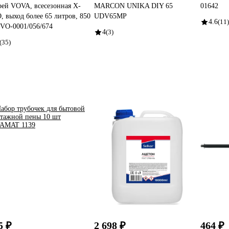
рей VOVA, всесезонная X-
MARCON UNIKA DIY 65
01642
, выход более 65 литров, 850
UDV65MP
4.6
(11)
 VO-0001/056/674
4
(3)
(35)
5 ₽
2 698 ₽
464 ₽