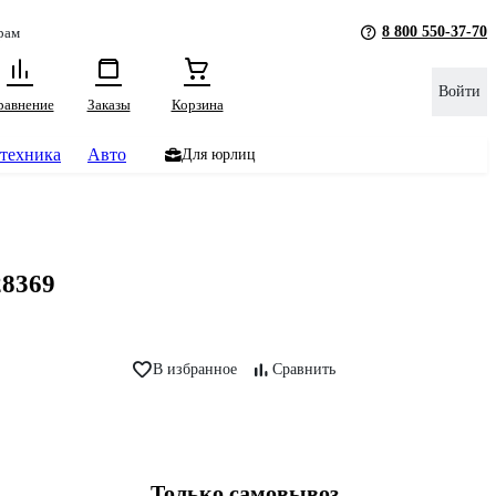
8 800 550-37-70
рам
Войти
равнение
Заказы
Корзина
техника
Авто
Для юрлиц
28369
В избранное
Сравнить
Только самовывоз