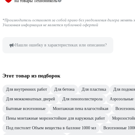
на товары Технониколь
*Производитель оставляет за собой право без уведомления дилера менять 
Указанная информация не является публичной офертой
Нашли ошибку в характеристиках или описании?
Этот товар из подборок
Для внутренних работ
Для бетона
Для пластика
Для подоко
Для межкомнатных дверей
Для пенополистирола
Аэрозольные
Бытовые всесезонные
Монтажная пена влагостойкая
Всесезонн
Пены монтажные морозостойкие для наружных работ
Морозостойк
Под пистолет Объем вещества в баллоне 1000 мл
Всесезонные 100