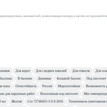
характеристики, внешний вид, комплектацию товара и место его производст
нников
Для ворот
Для сэндвич панелей
Для откосов
Для пла
 баллоны
В баллоне
Дешевые
Большой баллон
Под пистолет
ая пена
Огнестойкость
Россия
Морозостойкие
Возможность 
ие для наружных работ
Всесезонная под пистолет
Min температура
0 мл
Желтая
Сто 72746455-3.6.9-2016
Технониколь (монтажная 