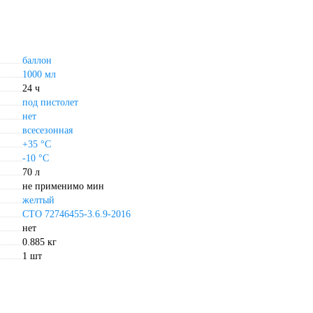
баллон
1000 мл
24 ч
под пистолет
нет
всесезонная
+35 °С
-10 °С
70 л
не применимо мин
желтый
СТО 72746455-3.6.9-2016
нет
0.885 кг
1 шт