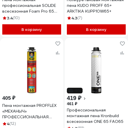
профессиональная SOLIDE
пена KUDO PROFF 65+
всесезонная Foam Pro 65
ARKTIKA KUPP10W65+
750мл SL-76517-1
3.4
(10)
4.3
(7)
В корзину
В корзину
-9%
419 ₽
405 ₽
461 ₽
Пена монтажная PROFFLEX
Профессиональная
«МЕХАНЫЧ»
монтажная пена Kronbuild
ПРОФЕССИОНАЛЬНАЯ
всесезонная ONE 65 FAO65
ВСЕСЕЗОННАЯ 65 01710
4
(12)