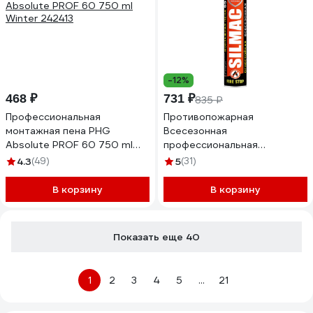
-12%
468 ₽
731 ₽
835 ₽
Профессиональная
Противопожарная
монтажная пена PHG
Всесезонная
Absolute PROF 60 750 ml
профессиональная
Winter 242413
монтажная пена SILMAC B1,
4.3
(49)
5
(31)
850 мл (-10C до +35C) PF-
0007/117/735
В корзину
В корзину
Показать еще 40
1
2
3
4
5
...
21