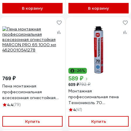
DPPF10U65
В корзину
В корзину
-26%
589 ₽
769 ₽
792 ₽
609 ₽
Пена монтажная
Монтажная
профессиональная
профессиональная пена
всесезонная огнестойкая
Технониколь 70
MARCON PRO 65 1000 мл
4.4
(79)
PROFESSIONAL зимняя 1000
4620010541278
4
(41)
мл TN528373
Купить
Купить