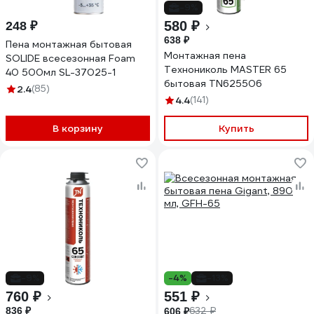
-9%
580 ₽
248 ₽
638 ₽
Пена монтажная бытовая
Монтажная пена
SOLIDE всесезонная Foam
Технониколь MASTER 65
40 500мл SL-37025-1
бытовая TN625506
2.4
(85)
4.4
(141)
В корзину
Купить
-9%
-4%
-13%
760 ₽
551 ₽
836 ₽
632 ₽
606 ₽