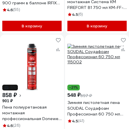
монтажная Система КМ
900 грамм в баллоне IRFIX
FIREFORT B1 750 мл KM-FF-
B1, Арт. производителя:
4.6
(55)
POM-B1
10005
4.5
(6)
В корзину
В корзину
-5%
-21%
858 ₽
548 ₽
697 ₽
901 ₽
Зимняя пистолетная пена
Пена полиуретановая
SOUDAL Соудафоам
монтажная
Профессионал 60 750 мл
профессиональная Donewell
115002
4.5
(41)
65 огнестойкая всесезонная
4.6
(26)