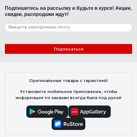
огнеупорные качества на времянке от застройщика
Подпишитесь
на рассылку
и будьте в курсе! Акции,
перед запениванием новой входной двери.
скидки, распродажи ждут!
Использовал газовую горелку, секунд 15-20... Пена,
конеш, подкоптилась, но целостность структуры не
нарушилось и прямого воспламенения не было и в
4 отзыва
помине. Норм, в общем!)
Отзыв о Монтажная пена Makroflex
WhiteTeq Белая Технология проф
Подписаться
Б0026305
21.10.2018
Mike
Очень хорошее качество
Оригинальные товары с гарантией!
Установите мобильное приложение, чтобы
информация по заказам всегда была под рукой