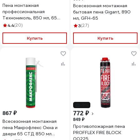
Пена монтажная
Всесезонная монтажная
профессиональная
бытовая пена Gigant, 890
Технониколь, 850 мл, 65
мл, GFH-65
CONSTANT (КОНСТАНТА),
4.4
(20)
3
(27)
всесезонная TN528371
Купить
Купить
-9%
772 ₽
867 ₽
849 ₽
Всесезонная монтажная
Противопожарная пена
пена Макрофлекс Окна и
PROFFLEX FIRE BLOCK
двери 65 СТД 850 мл
00225