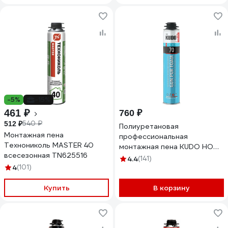
-5%
-15%
461 ₽
760 ₽
540 ₽
512 ₽
Полиуретановая
Монтажная пена
профессиональная
Технониколь MASTER 40
монтажная пена KUDO НОМЕ
всесезонная TN625516
70 (всесезонная; 1000 мл)
4.4
(141)
KUPHP10U70
4
(101)
Купить
В корзину