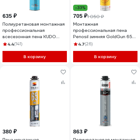
-33%
635 ₽
705 ₽
1 050 ₽
Полиуретановая монтажная
Монтажная
профессиональная
профессиональная пена
всесезонная пена KUDO
Penosil зимняя GoldGun 65
HOME 45 KUPHP10U45
winter 875 мл A1253Z
4.4
(141)
4.7
(26)
В корзину
В корзину
380 ₽
863 ₽
Пена монтажная
Полиуретановая монтажная