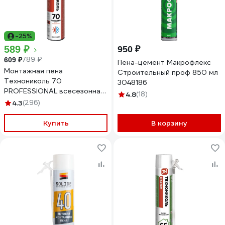
-25%
589 ₽
950 ₽
789 ₽
609 ₽
Пена-цемент Макрофлекс
Монтажная пена
Строительный проф 850 мл
Технониколь 70
3048186
PROFESSIONAL всесезонная
4.8
(18)
Объем 1000 мл TN528369
4.3
(296)
Купить
В корзину