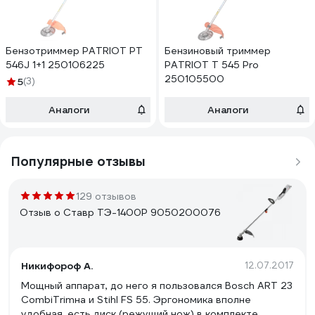
Бензотриммер PATRIOT РТ
Бензиновый триммер
546J 1+1 250106225
PATRIOT Т 545 Pro
250105500
5
(3)
Аналоги
Аналоги
Популярные отзывы
129 отзывов
Отзыв о Ставр ТЭ-1400Р 9050200076
Никифороф А.
12.07.2017
Мощный аппарат, до него я пользовался Bosch ART 23
CombiTrimна и Stihl FS 55. Эргономика вполне
удобная, есть диск (режущий нож) в комплекте,