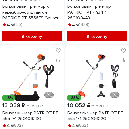
Бензиновый триммер с
Бензиновый триммер
неразборной штангой
PATRIOT PT 443 1+1
PATRIOT PT 5555ES Country
250108443
250108055
4.5
(635)
4.5
(1839)
В корзину
В корзину
-18%
до -22%
-35%
13 039 ₽
10 052 ₽
15 890 ₽
15 520 ₽
Бензотриммер PATRIOT PT
Бензотриммер PATRIOT PT
555 1+1 250106230
545 1+1 250106220
4.4
(832)
4.4
(832)