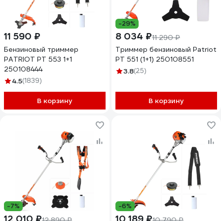
-29%
11 590 ₽
8 034 ₽
11 290 ₽
Бензиновый триммер
Триммер бензиновый Patriot
PATRIOT PT 553 1+1
PT 551 (1+1) 250108551
250108444
3.8
(25)
4.5
(1839)
В корзину
В корзину
-7%
-6%
12 010 ₽
10 189 ₽
12 890 ₽
10 790 ₽