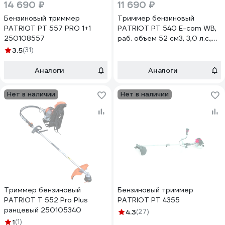
14 690 ₽
11 690 ₽
Бензиновый триммер
Триммер бензиновый
PATRIOT PT 557 PRO 1+1
PATRIOT PT 540 E-com WB,
250108557
раб. объем 52 см3, 3,0 л.с.,
"велосипедная" рукоятка,
3.5
(31)
катушка с леской ,40-зубый
пильный диск 250108540
Аналоги
Аналоги
Нет в наличии
Нет в наличии
Триммер бензиновый
Бензиновый триммер
PATRIOT T 552 Pro Plus
PATRIOT PT 4355
ранцевый 250105340
4.3
(27)
1
(1)