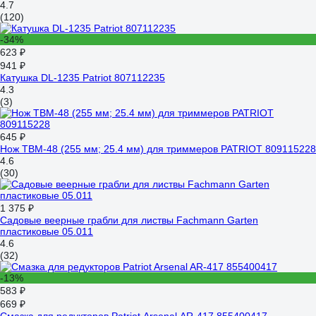
4.7
(120)
-34%
623 ₽
941 ₽
Катушка DL-1235 Patriot 807112235
4.3
(3)
645 ₽
Нож TBM-48 (255 мм; 25.4 мм) для триммеров PATRIOT 809115228
4.6
(30)
1 375 ₽
Садовые веерные грабли для листвы Fachmann Garten
пластиковые 05.011
4.6
(32)
-13%
583 ₽
669 ₽