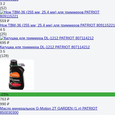
3.2
(52)
559 ₽
Нож TBM-36 (255 мм; 25.4 мм) для триммеров PATRIOT 809115221
4.5
(25)
695 ₽
Катушка для триммера DL-1212 PATRIOT 807114212
3.5
(128)
-23%
763 ₽
990 ₽
Масло минеральное G-Motion 2Т GARDEN (1 л) PATRIOT
850030300