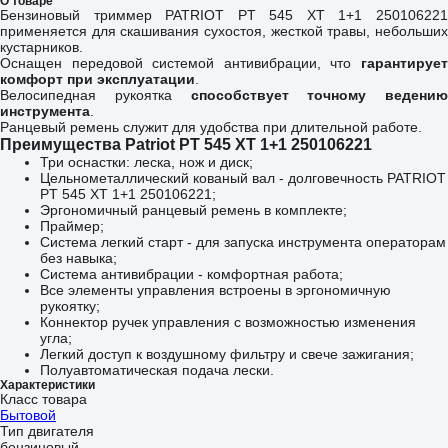
О товаре
Бензиновый триммер PATRIOT PT 545 XT 1+1 250106221
применяется для скашивания сухостоя, жесткой травы, небольших
кустарников.
Оснащен передовой системой антивибрации, что
гарантирует
комфорт при эксплуатации
.
Велосипедная рукоятка
способствует точному ведению
инструмента
.
Ранцевый ремень служит для удобства при длительной работе.
Преимущества Patriot PT 545 XT 1+1 250106221
Три оснастки: леска, нож и диск;
Цельнометаллический кованый вал - долговечность PATRIOT
PT 545 XT 1+1 250106221;
Эргономичный ранцевый ремень в комплекте;
Праймер;
Система легкий старт - для запуска инструмента операторам
без навыка;
Система антивибрации - комфортная работа;
Все элементы управления встроены в эргономичную
рукоятку;
Коннектор ручек управления с возможностью изменения
угла;
Легкий доступ к воздушному фильтру и свече зажигания;
Полуавтоматическая подача лески.
Характеристики
Класс товара
Бытовой
Тип двигателя
бензиновый