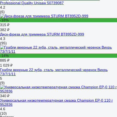
Professional Quality Unisaw 50739087
4.2
(6)
-18%
315 ₽
382 ₽
Диск-фреза для триммера STURM BT8952D-999
4.3
(95)
-14%
885 ₽
1 029 ₽
Грабли веерные 22 зуба, сталь, металлический черенок Вихрь
73/7/1/11
5
(9)
340 ₽
Универсальная низкотемпературная смазка Champion EP-0 110 г
952836
4.6
(10)