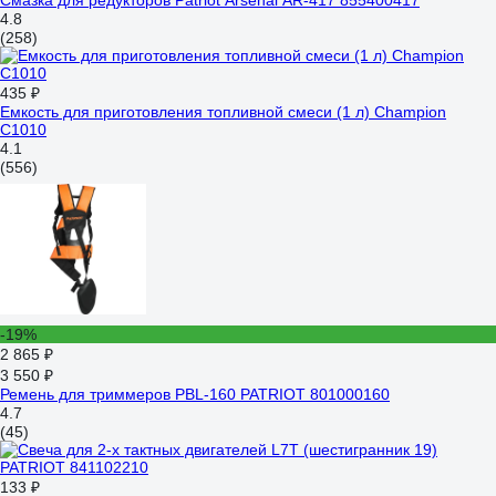
Смазка для редукторов Patriot Arsenal AR-417 855400417
4.8
(258)
435 ₽
Емкость для приготовления топливной смеси (1 л) Champion
C1010
4.1
(556)
-19%
2 865 ₽
3 550 ₽
Ремень для триммеров PBL-160 PATRIOT 801000160
4.7
(45)
133 ₽