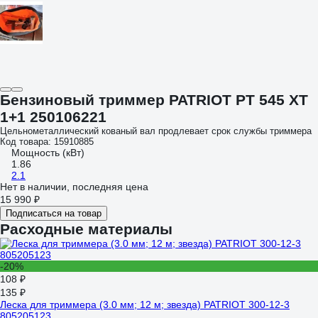
Бензиновый триммер PATRIOT PT 545 XT
1+1 250106221
Цельнометаллический кованый вал продлевает срок службы триммера
Код товара: 15910885
Мощность (кВт)
1.86
2.1
Нет в наличии, последняя цена
15 990 ₽
Подписаться на товар
Расходные материалы
-20%
108 ₽
135 ₽
Леска для триммера (3.0 мм; 12 м; звезда) PATRIOT 300-12-3
805205123