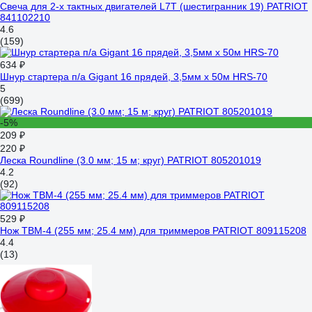
Свеча для 2-х тактных двигателей L7T (шестигранник 19) PATRIOT
841102210
4.6
(159)
634 ₽
Шнур стартера п/а Gigant 16 прядей, 3,5мм x 50м HRS-70
5
(699)
-5%
209 ₽
220 ₽
Леска Roundline (3.0 мм; 15 м; круг) PATRIOT 805201019
4.2
(92)
529 ₽
Нож TBM-4 (255 мм; 25.4 мм) для триммеров PATRIOT 809115208
4.4
(13)