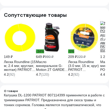
диаметр лески 2.7
(М10x1,25; М10x1;
M12x1.5L; гайка
адап
мм, быстрая
М8x1,25) Denzel
M12x1.75L Denzel
TORG
намотка 1911Y2-9
96392
96395
Сопутствующие товары
-34%
-5%
149 ₽
649 ₽
990 ₽
209 ₽
220 ₽
1 238
Леска Roundline (15
Масло
Леска Roundline
Масл
м; 2.4 мм; круглая;
минеральное G-
(3.0 мм; 15 м; круг)
мине
желтая) PATRIOT
Motion 2Т GARDEN
PATRIOT
POWE
805201017
(1 л) PATRIOT
805201019
дозат
4.2
(92)
4.7
(120)
4.2
(92)
4.4
(3
850030300
л) дл
двиг
PATR
8500
О товаре
Катушка DL-1200 PATRIOT 807114399 применяется в работе с
триммерами PATRIOT. Предназначена для скоса травы и
тонких сорняков. Головка является полуавтоматической, что