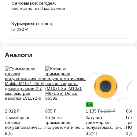
Самовывоз:
сегодня,
бесплатно
, из 8 магазинов
Курьером:
сегодня,
от 290 ₽
Аналоги
-8%
2 012 ₽
855 ₽
1 135 ₽
1 239 ₽
660 ₽
Триммерная
Катушка
Катушка
Голо
головка
триммерная
триммерная
трим
полуавтоматическая
полуавтоматическая
полуавтомат., гайка
HUSQ
Makita M10x1.25LH,
легкая заправка
M10x1.25L; гайка
ГАЙК
5
(6)
3.3
(4)
1
(2)