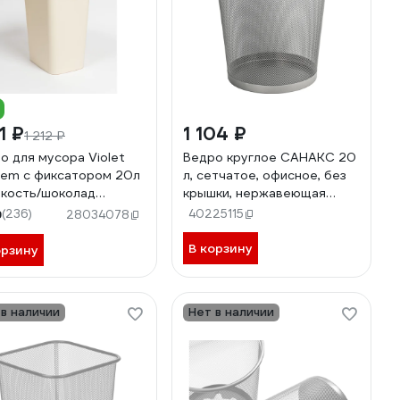
51 ₽
1 104 ₽
1 212 ₽
о для мусора Violet
Ведро круглое САНАКС 20
em с фиксатором 20л
л, сетчатое, офисное, без
.кость/шоколад
крышки, нержавеющая
226
сталь SUS 410, серое
9
(236)
40225115
28034078
42020
В корзину
орзину
 в наличии
Нет в наличии