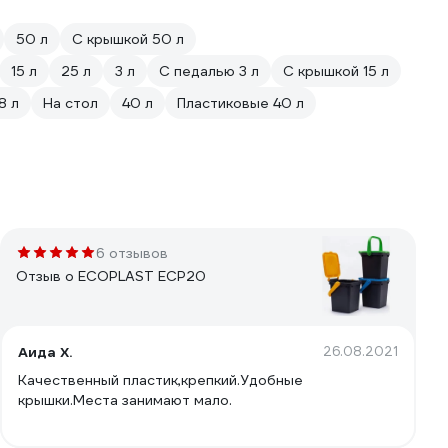
50 л
С крышкой 50 л
15 л
25 л
3 л
С педалью 3 л
С крышкой 15 л
8 л
На стол
40 л
Пластиковые 40 л
6 отзывов
Отзыв о ECOPLAST ECP20
Аида Х.
26.08.2021
Качественный пластик,крепкий.Удобные
крышки.Места занимают мало.