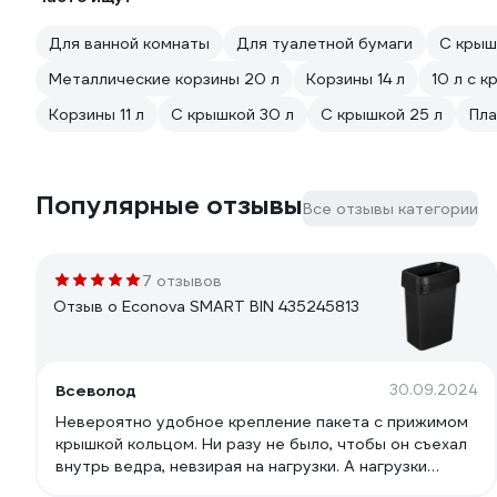
Для ванной комнаты
Для туалетной бумаги
С крыш
Металлические корзины 20 л
Корзины 14 л
10 л с 
Корзины 11 л
С крышкой 30 л
С крышкой 25 л
Пла
Популярные отзывы
Все отзывы категории
7 отзывов
Отзыв о Econova SMART BIN 435245813
Всеволод
30.09.2024
Невероятно удобное крепление пакета с прижимом
крышкой кольцом. Ни разу не было, чтобы он съехал
внутрь ведра, невзирая на нагрузки. А нагрузки
бывают Ооо! А нагрузки бывают Ууу! Большие