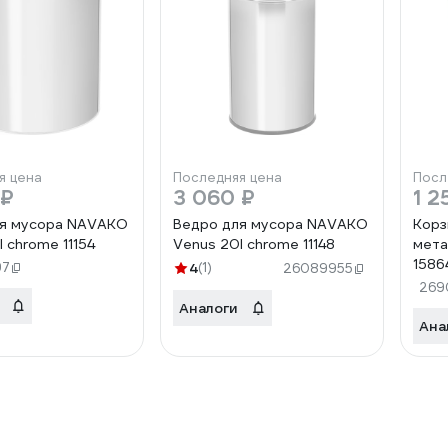
я цена
Последняя цена
Посл
 ₽
3 060 ₽
1 2
ля мусора NAVAKO
Ведро для мусора NAVAKO
Корз
 chrome 11154
Venus 20l chrome 11148
мета
1586
97
4
(1)
26089955
269
Аналоги
Ана