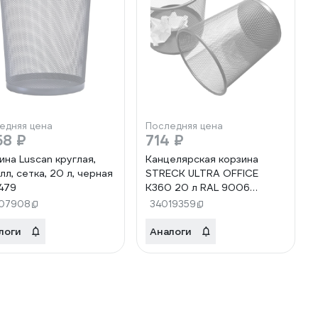
едняя цена
Последняя цена
58 ₽
714 ₽
ина Luscan круглая,
Канцелярская корзина
лл, cетка, 20 л, черная
STRECK ULTRA OFFICE
479
К360 20 л RAL 9006
SB20RAL9006
07908
34019359
логи
Аналоги