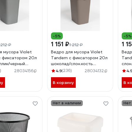
-5%
-5%
1 151 ₽
1 1
 212 ₽
1 212 ₽
я мусора Violet
Ведро для мусора Violet
Ведр
 фиксатором 20л
Tandem с фиксатором 20л
Tand
ллик/черный
шоколад/слон.кость
слон
842222
842
)
4.9
(236)
4.
28034156
28034132
ну
В корзину
В к
Нет в наличии
Нет