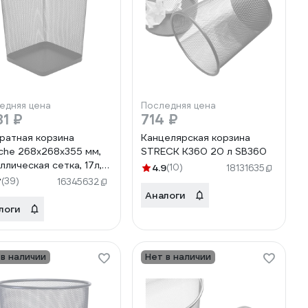
едняя цена
Последняя цена
81 ₽
714 ₽
ратная корзина
Канцелярская корзина
che 268х268x355 мм,
STRECK К360 20 л SB360
ллическая сетка, 17л,
4.9
(10)
18131635
ая 383313
7
(39)
16345632
Аналоги
логи
 в наличии
Нет в наличии