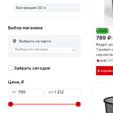
Без крышки 20 л
Выбор магазина
-35%
789 ₽
1
Выбрать на карте
Ведро дл
Выберите магазин
Tandem с
сер.мета
842258
4.9
(236
Забрать сегодня
В корзи
Цена, ₽
от
до