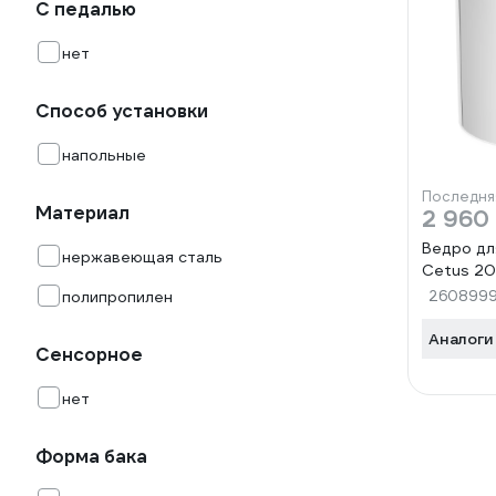
С педалью
нет
Способ установки
напольные
Последня
Материал
2 960
Ведро д
нержавеющая сталь
Cetus 20l
полипропилен
260899
Аналоги
Сенсорное
нет
Форма бака