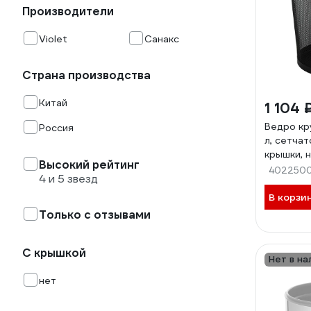
Производители
Violet
Санакс
Страна производства
Китай
1 104 
Ведро к
Россия
л, сетчат
крышки,
Высокий рейтинг
сталь SU
402250
4 и 5 звезд
42120
В корзи
Только с отзывами
С крышкой
Нет в на
нет