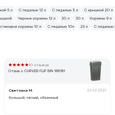
кой 5 л
С педалью 12 л
С педалью 5 л
С крышкой 20 л
крышкой
Черные корзины 12 л
30 л
30 л
Корзины 9 л
стиковые корзины 10 л
С педалью 10л
23 л
С педалью 
10 отзывов
Отзыв о CURVER FLIP BIN 186181
Светлана М.
23.02.2021
большой, лёгкий, объемный