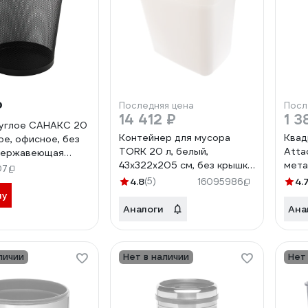
₽
Последняя цена
Посл
14 412 ₽
1 3
руглое САНАКС 20
Контейнер для мусора
Квад
ое, офисное, без
TORK 20 л, белый,
Atta
 нержавеющая
43х322х205 см, без крышки
мета
S 410, черное
07
226100 601677 3701
черн
4.8
(5)
4.
16095986
ну
Аналоги
Ана
личии
Нет в наличии
Нет