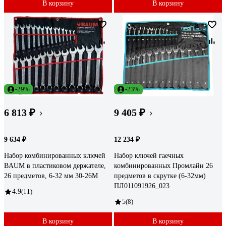
В корзину
В корзину
-29%
-23%
6 813 ₽
9 405 ₽
9 634 ₽
12 234 ₽
Набор комбинированных ключей
Набор ключей гаечных
BAUM в пластиковом держателе,
комбинированных Промлайн 26
26 предметов, 6-32 мм 30-26M
предметов в скрутке (6-32мм)
ПЛ011091926_023
4.9
(11)
5
(8)
В корзину
В корзину