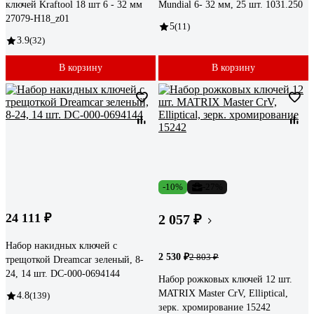
ключей Kraftool 18 шт 6 - 32 мм
Mundial 6- 32 мм, 25 шт. 1031.250
27079-H18_z01
5
(11)
3.9
(32)
В корзину
В корзину
-10%
-27%
24 111 ₽
2 057 ₽
Набор накидных ключей с
2 530 ₽
2 803 ₽
трещоткой Dreamcar зеленый, 8-
24, 14 шт. DC-000-0694144
Набор рожковых ключей 12 шт.
MATRIX Master CrV, Elliptical,
4.8
(139)
зерк. хромирование 15242