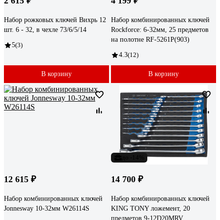
2 615 ₽
4 199 ₽
Набор рожковых ключей Вихрь 12
Набор комбинированных ключей
шт. 6 - 32, в чехле 73/6/5/14
Rockforce: 6-32мм, 25 предметов
на полотне RF-5261P(903)
5
(3)
4.3
(12)
В корзину
В корзину
до -14%
12 615 ₽
14 700 ₽
Набор комбинированных ключей
Набор комбинированных ключей
Jonnesway 10-32мм W26114S
KING TONY ложемент, 20
предметов 9-12D20MRV