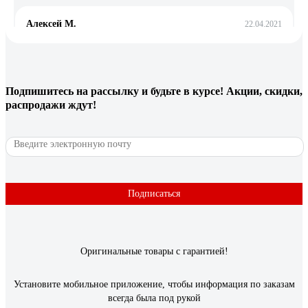
Алексей М.
22.04.2021
удобный
4 отзыва
Подпишитесь
на рассылку
и будьте в курсе! Акции, скидки,
распродажи ждут!
Отзыв о NORGAU N2ATM
Рус Й.
03.12.2025
солидно выглядят, видно что из благородного металла,
отличное средство инвестиций, приятно тешит самолюбие,
Подписаться
гайки сами отворачиваются при виде сего чуда, мужики с
соседних гаражей горят завистью
Оригинальные товары с гарантией!
Установите мобильное приложение, чтобы информация по заказам
всегда была под рукой