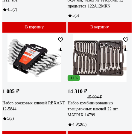
H12_z01
8-24 мм, чехол из теторона, 12
предметов 122A12MRN
4.3
(7)
5
(5)
В корзину
В корзину
-11%
1 085 ₽
14 310 ₽
15 994 ₽
Набор рожковых ключей REXANT
Набор комбинированных
12-5844
трещоточных ключей 22 шт
MATRIX 14799
5
(3)
4.9
(261)