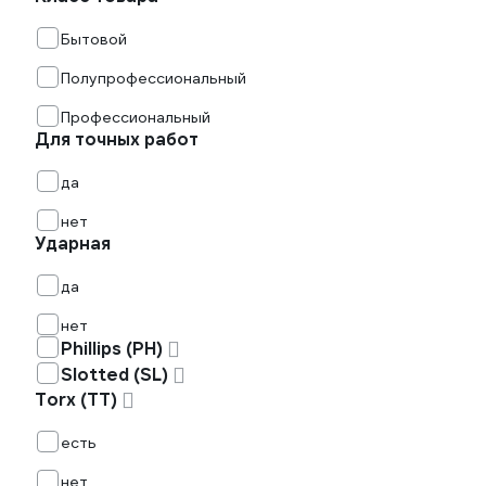
Бытовой
Полупрофессиональный
Профессиональный
Для точных работ
да
нет
Ударная
да
нет
Phillips (PH)
Slotted (SL)
Torx (TT)
есть
нет