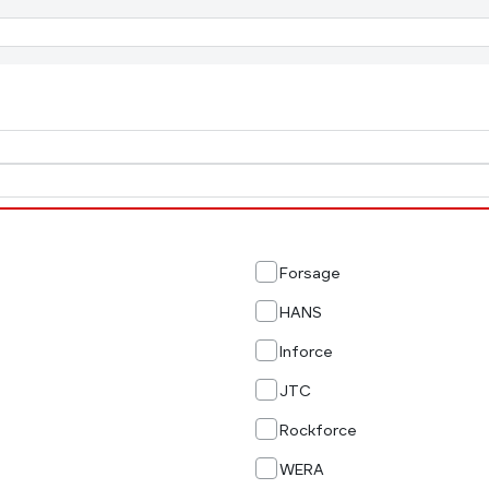
Forsage
HANS
Inforce
JTC
Rockforce
WERA