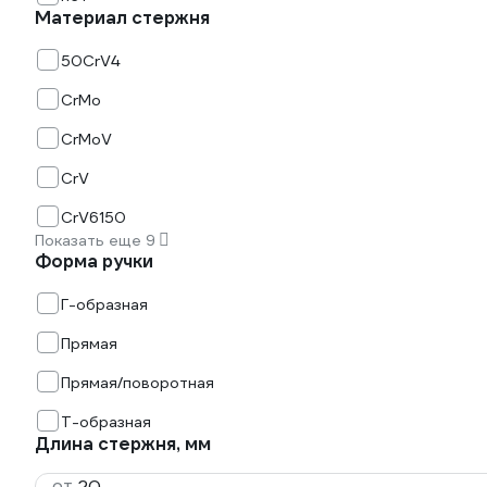
Материал стержня
50CrV4
CrMo
CrMoV
CrV
CrV6150
Показать еще 9
Форма ручки
Г-образная
Прямая
Прямая/поворотная
Т-образная
Длина стержня, мм
от