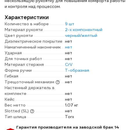
нескользящую рукоятку для повышения комфорта работы
и контроля над процессом.
Характеристики
Количество в наборе
9 шт
Материал рукояти
2-х компонентный
Цвет рукояти
черный/желтый
Диэлектрическое покрытие
нет
Намагниченный наконечник
нет
Ударная
нет
Для точных работ
нет
Материал стержня
CrV
Форма ручки
Т-образная
Гибкая
нет
Трещоточный механизм
нет
Настенный держатель в
комплекте
нет
Кейс
нет
Вес нетто
1.07 кг
Slotted (SL)
нет
Тип шлица
Torx
Гарантия производителя на заводской брак 14