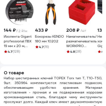
144 ₽
433 ₽
208 ₽
130
/шт
7.2 ₽/м
Изолента Gigant
Бокорезы KENDO
Намагничиватель/
Нейл
professional ПВХ
180 мм 10202
размагничиватель
хому
19 мм х 20 м,
WORKPRO
Giga
4.7
(16)
черная GT-0-3
WP221064
черн
4.7
(128)
4.8
(28)
4.
G/1/4
О товаре
Набор шестигранных ключей TOPEX Torx тип Т, T10-T50,
9шт. 35D964 комплектуются пластиковым подвесом,
обеспечивающим удобство хранения. Материал
изготовления - прочная и не подверженная коррозии
хромованадиевая сталь, благодаря чему инструменты
прослужат долго. Каждый ключ имеет двухкомпонентную