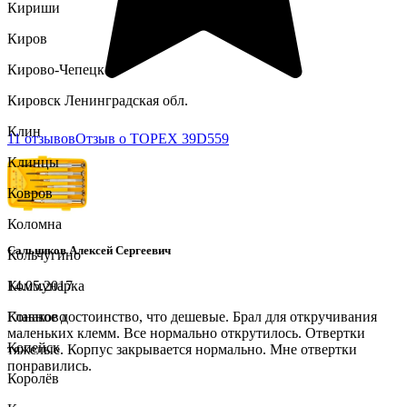
Кириши
Киров
Кирово-Чепецк
Кировск Ленинградская обл.
Клин
11 отзывов
Отзыв о TOPEX 39D559
Клинцы
Ковров
Коломна
Сальников Алексей Сергеевич
Кольчугино
Коммунарка
14.05.2017
Конаково
Главное достоинство, что дешевые. Брал для откручивания
маленьких клемм. Все нормально открутилось. Отвертки
Копейск
тяжелые. Корпус закрывается нормально. Мне отвертки
понравились.
Королёв