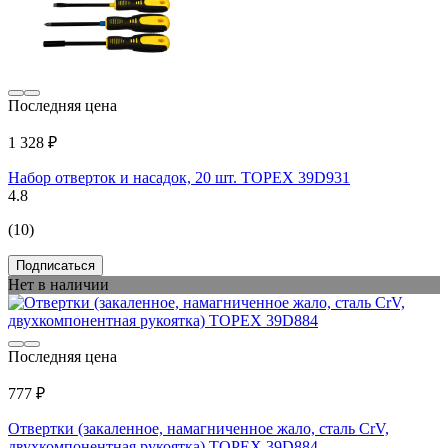
Последняя цена
1 328 ₽
Набор отверток и насадок, 20 шт. TOPEX 39D931
4.8
(10)
Подписаться
Нет в наличии
Последняя цена
777 ₽
Отвертки (закаленное, намагниченное жало, сталь CrV,
двухкомпонентная рукоятка) TOPEX 39D884