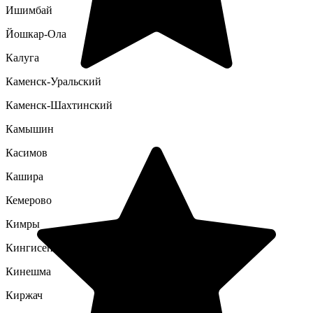
Ишимбай
Йошкар-Ола
Калуга
Каменск-Уральский
Каменск-Шахтинский
Камышин
Касимов
Кашира
Кемерово
Кимры
Кингисепп
Кинешма
Киржач