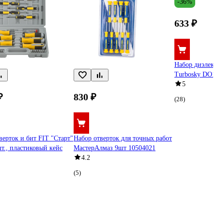
-36%
633 ₽
Набор диэлект
Turbosky DO1
5
₽
830 ₽
(28)
верток и бит FIT "Старт"
Набор отверток для точных работ
шт., пластиковый кейс
МастерАлмаз 9шт 10504021
4.2
(5)