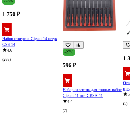
-28%
1 750 ₽
Набор отверток Gigant 14 штук
GSS 14
4.6
-27%
1 
(288)
596 ₽
Отв
пре
Набор отверток для точных работ
5
Gigant 11 шт. GBSA-11
4.4
(1)
(7)