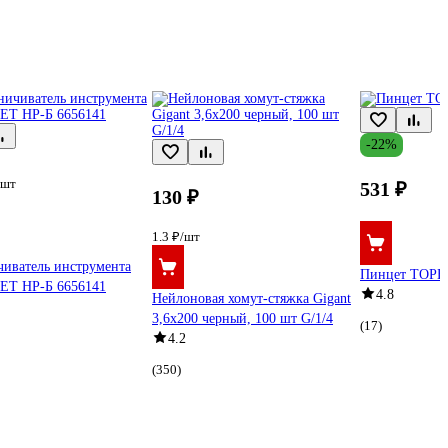
-22%
/шт
531 ₽
130 ₽
1.3 ₽/шт
иватель инструмента
Пинцет TOPE
Т НР-Б 6656141
4.8
Нейлоновая хомут-стяжка Gigant
3,6х200 черный, 100 шт G/1/4
(17)
4.2
(350)