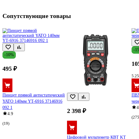
Сопутствующие товары
-1
-10%
10
495 ₽
5.25
Пинцет прямой антистатический
ПВХ
YATO 140мм YT-6916 37146916
чер
092 1
4
2 398 ₽
4.9
(275
(19)
Цифровой мультиметр КВТ KT