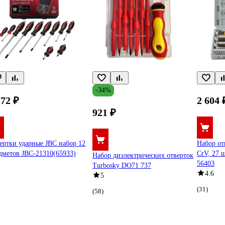
-34%
372 ₽
2 604 
921 ₽
ертки ударные JBC набор 12
Набор от
дметов JBC-21310(65933)
CrV, 27 
Набор диэлектрических отверток
56403
Turbosky DO71 737
4.6
5
(31)
(58)