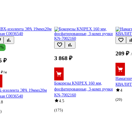
5%
209 ₽
3 868 ₽
5 ₽
 ₽/м
Намагнич
Бокорезы KNIPEX 160 мм,
КВАЛИТЕ
фосфатированные, 3-комп ручки
-изолента ЭРА 19ммх20м
4
KN-7002160
ная C0036540
(20)
4.5
.8
(175)
)