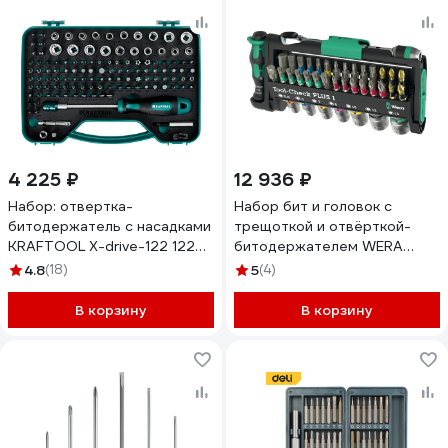
4 225 ₽
12 936 ₽
Набор: отвертка-
Набор бит и головок с
битодержатель с насадками
трещоткой и отвёрткой-
KRAFTOOL X-drive-122 122
битодержателем WERA
шт. 26816
Tool-Check PLUS 1 39
4.8
(18)
5
(4)
предмета, Take It Easy WE-
049055
В корзину
В корзину