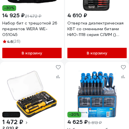
-30%
14 925 ₽
4 610 ₽
21 472 ₽
Набор бит с трещоткой 26
Отвертка диэлектрическая
предметов WERA WE-
КВТ со сменными битами
051045
НИО-1118 серия СЛИМ ()
105634
4.6
(26)
В корзину
В корзину
-27%
-20%
1 472 ₽
4 625 ₽
5 813 ₽
2 010 ₽