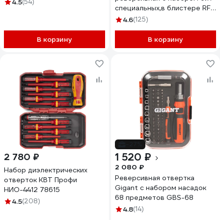
4.5
(54)
специальных,в блистере RF-
32807MR(51771)
4.6
(125)
В корзину
В корзину
-27%
1 520 ₽
2 780 ₽
2 080 ₽
Набор диэлектрических
Реверсивная отвертка
отверток КВТ Профи
Gigant с набором насадок
НИО-4412 78615
68 предметов GBS-68
4.5
(208)
4.8
(14)