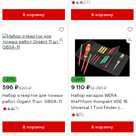
кейс s2, tools SBT-SCBS-
4.9
(27)
57p2
В корзину
В корзину
-27%
-29%
596 ₽
9 110 ₽
820 ₽
12 781 ₽
Набор отверток для точных
Набор насадок WERA
работ Gigant 11 шт. GBSA-11
Kraftform Kompakt VDE 16
Universal 1 Tool Finder с
4.4
(7)
отвёрткой-битодержателем
5
(5)
и пробником, 16 предметов
WE-006607
В корзину
В корзину