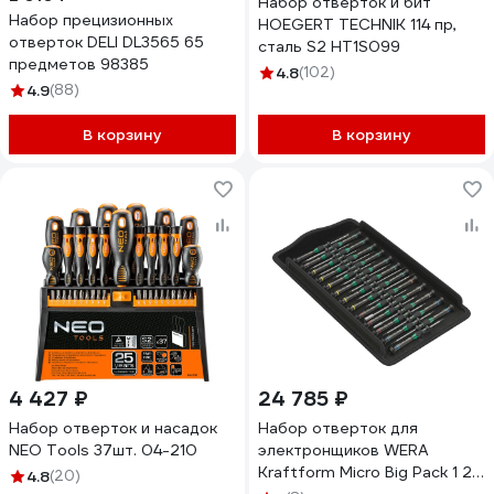
Набор отверток и бит
Набор прецизионных
HOEGERT TECHNIK 114 пр,
отверток DELI DL3565 65
сталь S2 HT1S099
предметов 98385
4.8
(102)
4.9
(88)
В корзину
В корзину
4 427 ₽
24 785 ₽
Набор отверток и насадок
Набор отверток для
NEO Tools 37шт. 04-210
электронщиков WERA
Kraftform Micro Big Pack 1 25
4.8
(20)