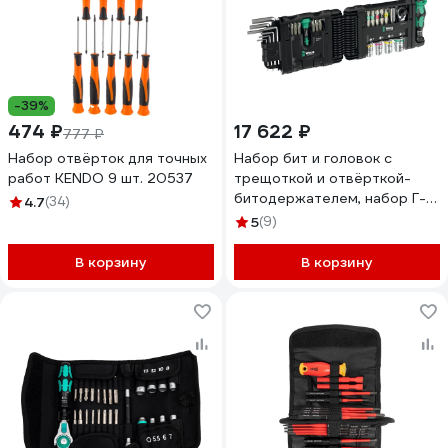
-39%
474 ₽
17 622 ₽
777 ₽
Набор отвёрток для точных
Набор бит и головок с
работ KENDO 9 шт. 20537
трещоткой и отвёрткой-
битодержателем, набор Г-
4.7
(34)
образный ключей и набор 4
5
(9)
мм бит и отвёртки-
битодержателя WERA 50
В корзину
В корзину
предметов WE-049020