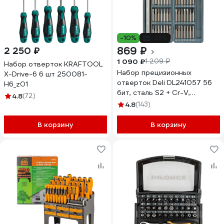
-10%
-28%
869 ₽
2 250 ₽
1 090 ₽
1 209 ₽
Набор отверток KRAFTOOL
Набор прецизионных
Х-Drive-6 6 шт 250081-
отверток Deli DL241057 56
H6_z01
бит, сталь S2 + Cr-V,
4.8
(72)
пластиковый кейс 147045
4.8
(143)
В корзину
В корзину