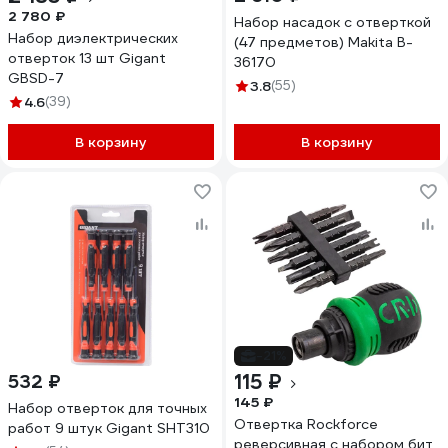
2 780 ₽
Набор насадок с отверткой
Набор диэлектрических
(47 предметов) Makita B-
отверток 13 шт Gigant
36170
GBSD-7
3.8
(55)
4.6
(39)
В корзину
В корзину
-21%
115 ₽
532 ₽
145 ₽
Набор отверток для точных
Отвертка Rockforce
работ 9 штук Gigant SHT310
реверсивная с набором бит