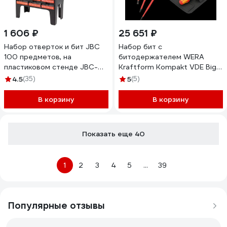
1 606 ₽
25 651 ₽
Набор отверток и бит JBC
Набор бит с
100 предметов, на
битодержателем WERA
пластиковом стенде JBC-
Kraftform Kompakt VDE Big
10100(62023)
Pack 1, 26 предметов WE-
4.5
(35)
5
(5)
006617
В корзину
В корзину
Показать еще 40
1
2
3
4
5
...
39
Популярные отзывы