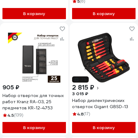
предметов WE-134000
5
(8)
В корзину
В корзину
-7%
2 815 ₽
905 ₽
3 015 ₽
Набор отверток для точных
Набор диэлектрических
работ Kranz RA-03, 25
отверток Gigant GBSD-13
предметов KR-12-4753
4.8
(17)
4.5
(139)
В корзину
В корзину