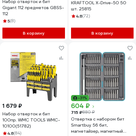
Набор отверток и бит
KRAFTOOL X-Drive-50 50
Gigant 112 предметов GBSS-
шт. 25815
112
4.8
(72)
5
(8)
В корзину
В корзину
-31%
604 ₽
1 679 ₽
715 ₽
880 ₽
Набор отверток и бит
Отвертка с набором бит
100пр. WMC TOOLS WMC-
Smartbuy 56 бит,
10100(51782)
магнетайзер, магнитный
4.8
(84)