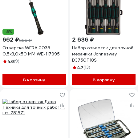
-5%
662 ₽
2 636 ₽
696 ₽
Отвертка WERA 2035
Набор отверток для точной
0,5x3,0x50 MM WE-117995
механики Jonnesway
D3750T18S
4.6
(9)
4.7
(13)
В корзину
В корзину