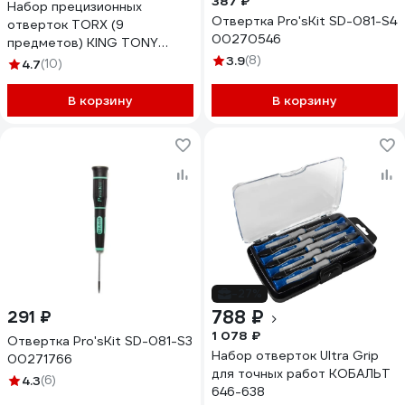
387 ₽
Набор прецизионных
Отвертка Pro'sKit SD-081-S4
отверток TORX (9
00270546
предметов) KING TONY
32309PR
3.9
(8)
4.7
(10)
В корзину
В корзину
-27%
788 ₽
291 ₽
1 078 ₽
Отвертка Pro'sKit SD-081-S3
Набор отверток Ultra Grip
00271766
для точных работ КОБАЛЬТ
4.3
(6)
646-638