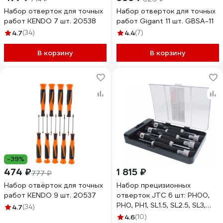
Набор отверток для точных
Набор отверток для точных
работ KENDO 7 шт. 20538
работ Gigant 11 шт. GBSA-11
4.7
(34)
4.4
(7)
В корзину
В корзину
-39%
474 ₽
1 815 ₽
777 ₽
Набор отвёрток для точных
Набор прецизионных
работ KENDO 9 шт. 20537
отверток JTC 6 шт: PH00,
PH0, PH1, SL1.5, SL2.5, SL3,
4.7
(34)
длина 150 мм, 5526 459193
4.6
(10)