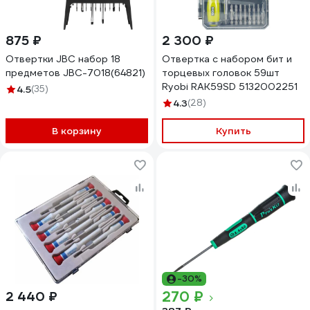
875 ₽
2 300 ₽
Отвертки JBC набор 18
Отвертка с набором бит и
предметов JBC-7018(64821)
торцевых головок 59шт
Ryobi RAK59SD 5132002251
4.5
(35)
4.3
(28)
В корзину
Купить
-30%
270 ₽
2 440 ₽