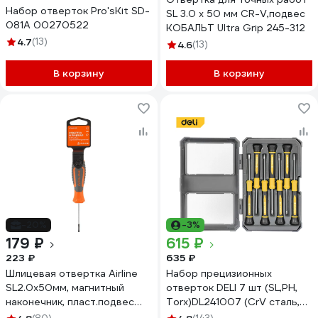
Набор отверток Pro'sKit SD-
SL 3.0 х 50 мм CR-V,подвес
081A 00270522
КОБАЛЬТ Ultra Grip 245-312
4.7
(13)
4.6
(13)
В корзину
В корзину
-20%
-3%
179 ₽
615 ₽
223 ₽
635 ₽
Шлицевая отвертка Airline
Набор прецизионных
SL2.0x50мм, магнитный
отверток DELI 7 шт (SL,PH,
наконечник, пласт.подвес
Torx)DL241007 (CrV сталь,
ATAW020
пластиковый кейс) 130268