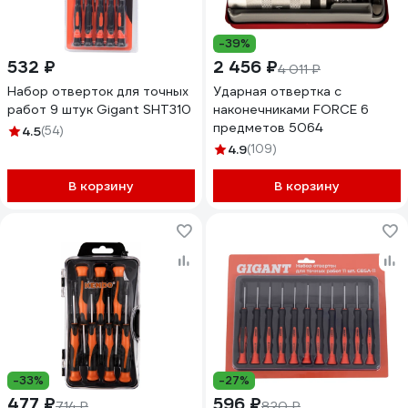
-39%
532 ₽
2 456 ₽
4 011 ₽
Набор отверток для точных
Ударная отвертка с
работ 9 штук Gigant SHT310
наконечниками FORCE 6
предметов 5064
4.5
(54)
4.9
(109)
В корзину
В корзину
-33%
-27%
477 ₽
596 ₽
714 ₽
820 ₽