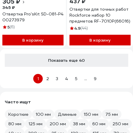
305 ₽
437 ₽
345 ₽
Отвертки для точных работ
Отвертка Pro'sKit SD-081-P4
Rockforce набор 10
00273979
предметов RF-7010P(66016)
5
(6)
4.9
(44)
В корзину
В корзину
Показать еще 40
1
2
3
4
5
...
9
Часто ищут
Короткие
100 мм
Длинные
150 мм
75 мм
80 мм
125 мм
200 мм
38 мм
60 мм
250 мм