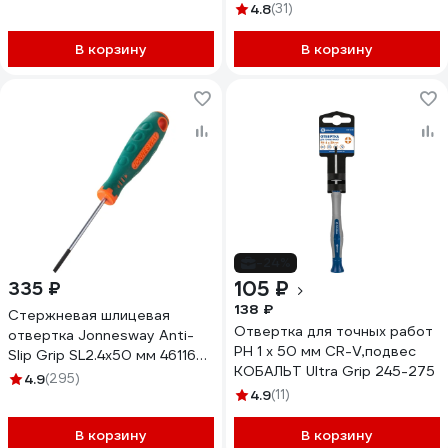
4.8
(31)
В корзину
В корзину
-24%
105 ₽
335 ₽
138 ₽
Стержневая шлицевая
Отвертка для точных работ
отвертка Jonnesway Anti-
PH 1 х 50 мм CR-V,подвес
Slip Grip SL2.4х50 мм 46116
КОБАЛЬТ Ultra Grip 245-275
D71S250
4.9
(295)
4.9
(11)
В корзину
В корзину