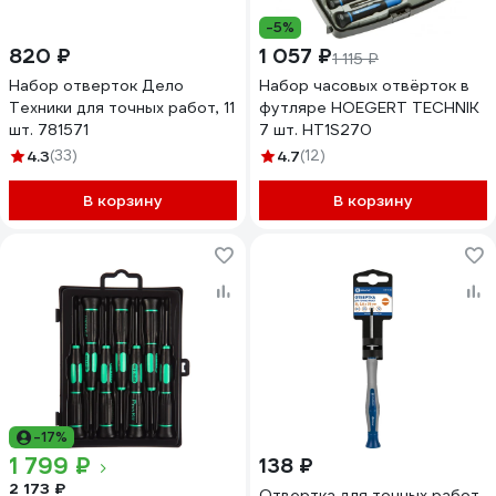
-5%
820 ₽
1 057 ₽
1 115 ₽
Набор отверток Дело
Набор часовых отвёрток в
Техники для точных работ, 11
футляре HOEGERT TECHNIK
шт. 781571
7 шт. HT1S270
4.3
(33)
4.7
(12)
В корзину
В корзину
-17%
1 799 ₽
138 ₽
2 173 ₽
Отвертка для точных работ