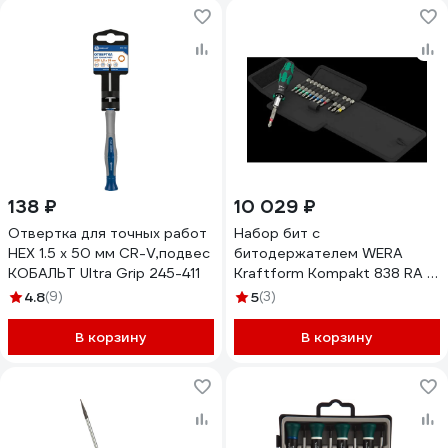
138 ₽
10 029 ₽
Отвертка для точных работ
Набор бит с
HEX 1.5 х 50 мм CR-V,подвес
битодержателем WERA
КОБАЛЬТ Ultra Grip 245-411
Kraftform Kompakt 838 RA S
Set 1 14 предметов WE-
4.8
(9)
5
(3)
051060
В корзину
В корзину