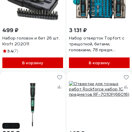
499 ₽
3 131 ₽
Набор головок и бит 26 шт.
Набор отверток Topfort с
Kroft 202011
трещоткой, битами,
головками, 78 предм
3.4
(7)
(9113478) 2162259
В корзину
В корзину
-12%