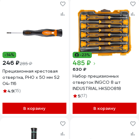
-14%
-23%
485 ₽
246 ₽
285 ₽
630 ₽
Прецизионная крестовая
Набор прецизионных
отвертка, PH0 x 50 мм S2
отверток INGCO 8 шт
04-116
INDUSTRIAL HKSD0818
4.9
(15)
5
(17)
В корзину
В корзину