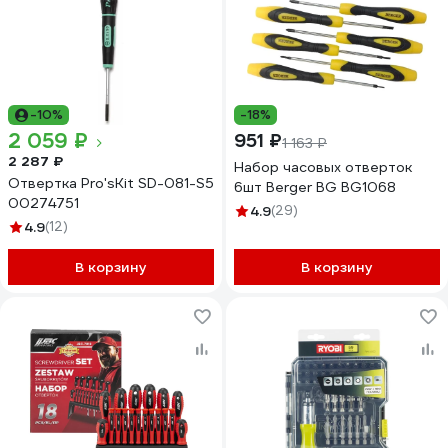
-10%
-18%
2 059 ₽
951 ₽
1 163 ₽
2 287 ₽
Набор часовых отверток
Отвертка Pro'sKit SD-081-S5
6шт Berger BG BG1068
00274751
4.9
(29)
4.9
(12)
В корзину
В корзину