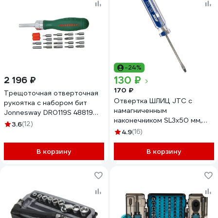
-24%
130 ₽
2 196 ₽
170 ₽
Трещоточная отверточная
Отвертка ШЛИЦ JTC с
рукоятка с набором бит
намагниченным
Jonnesway DR0119S 48819
наконечником SL3x50 мм,
048819
3.6
(12)
3802 932849
4.9
(16)
В корзину
В корзину