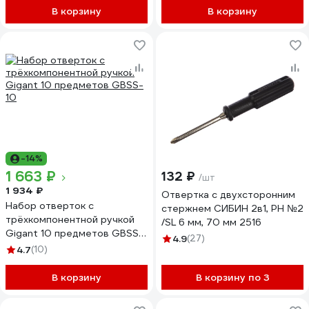
В корзину
В корзину
-14%
1 663 ₽
132 ₽
/шт
1 934 ₽
Отвертка с двухсторонним
Набор отверток c
стержнем СИБИН 2в1, PH №2
трёхкомпонентной ручкой
/SL 6 мм, 70 мм 2516
Gigant 10 предметов GBSS-
4.9
(27)
10
4.7
(10)
В корзину
В корзину по 3