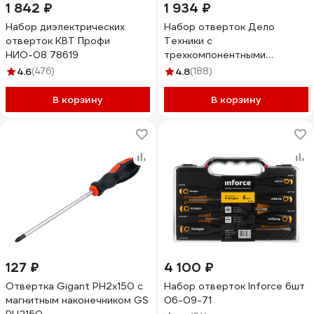
1 842 ₽
1 934 ₽
Набор диэлектрических
Набор отверток Дело
отверток КВТ Профи
Техники c
НИО-08 78619
трехкомпонентными
рукоятками PH, SL; 10шт.
4.6
(476)
4.8
(188)
728100
В корзину
В корзину
127 ₽
4 100 ₽
Отвертка Gigant PH2x150 с
Набор отверток Inforce 6шт
магнитным наконечником GS
06-09-71