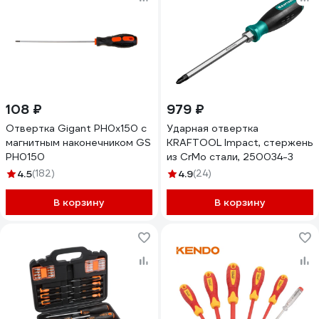
108 ₽
979 ₽
Отвертка Gigant PH0x150 с
Ударная отвертка
магнитным наконечником GS
KRAFTOOL Impact, стержень
PH0150
из CrMo стали, 250034-3
4.5
(182)
4.9
(24)
В корзину
В корзину