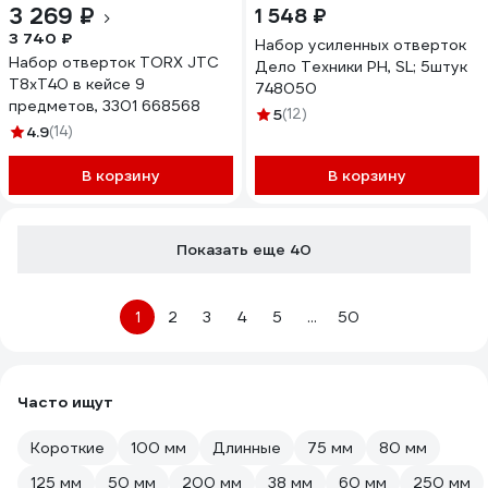
3 269 ₽
1 548 ₽
3 740 ₽
Набор усиленных отверток
Набор отверток TORX JTC
Дело Техники PH, SL; 5штук
T8xT40 в кейсе 9
748050
предметов, 3301 668568
5
(12)
4.9
(14)
В корзину
В корзину
Показать еще 40
1
2
3
4
5
...
50
Часто ищут
Короткие
100 мм
Длинные
75 мм
80 мм
125 мм
50 мм
200 мм
38 мм
60 мм
250 мм