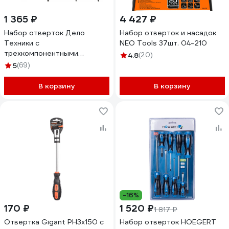
1 365 ₽
4 427 ₽
Набор отверток Дело
Набор отверток и насадок
Техники c
NEO Tools 37шт. 04-210
трехкомпонентными
4.8
(20)
рукоятками SL, PH, PZ, 9
5
(69)
штук 728095
В корзину
В корзину
-16%
170 ₽
1 520 ₽
1 817 ₽
Отвертка Gigant PH3x150 с
Набор отверток HOEGERT