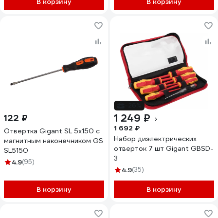
В корзину
В корзину
-26%
1 249 ₽
122 ₽
1 692 ₽
Отвертка Gigant SL 5x150 с
Набор диэлектрических
магнитным наконечником GS
отверток 7 шт Gigant GBSD-
SL5150
3
4.9
(95)
4.9
(35)
В корзину
В корзину