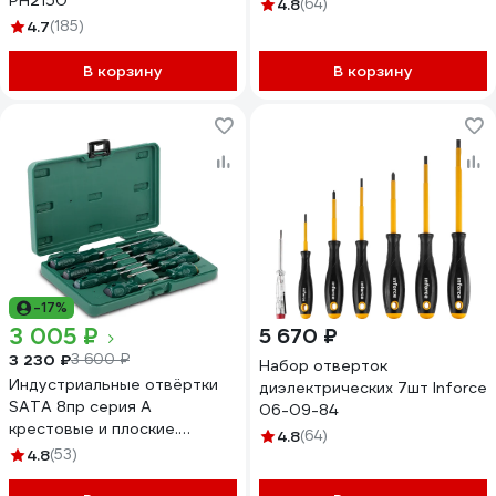
PH2150
4.8
(64)
4.7
(185)
В корзину
В корзину
-17%
3 005 ₽
5 670 ₽
3 230 ₽
3 600 ₽
Набор отверток
Индустриальные отвёртки
диэлектрических 7шт Inforce
SATA 8пр серия А
06-09-84
крестовые и плоские.
4.8
(64)
Повышенный ресурс для
4.8
(53)
потоковой нагрузки. 09306