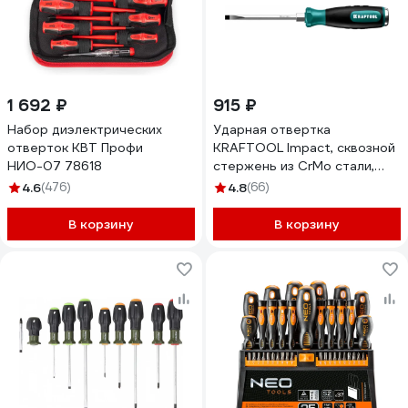
1 692 ₽
915 ₽
Набор диэлектрических
Ударная отвертка
отверток КВТ Профи
KRAFTOOL Impact, сквозной
НИО-07 78618
стержень из CrMo стали,
250033-8
4.6
(476)
4.8
(66)
В корзину
В корзину