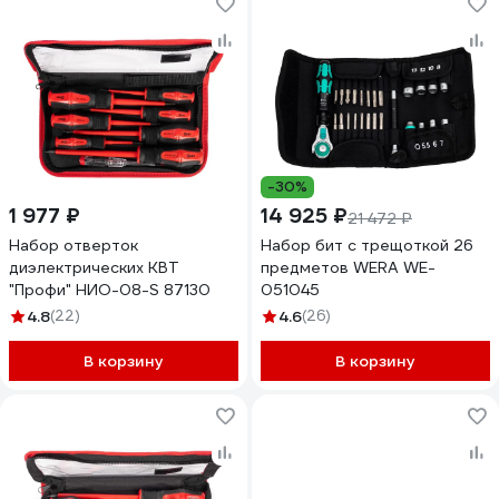
-30%
1 977 ₽
14 925 ₽
21 472 ₽
Набор отверток
Набор бит с трещоткой 26
диэлектрических КВТ
предметов WERA WE-
"Профи" НИО-08-S 87130
051045
4.8
(22)
4.6
(26)
В корзину
В корзину