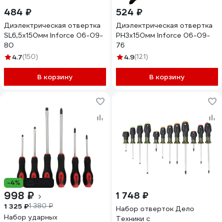
484 ₽
524 ₽
Диэлектрическая отвертка
Диэлектрическая отвертка
SL6,5х150мм Inforce 06-09-
PH3х150мм Inforce 06-09-
80
76
4.7
(150)
4.9
(121)
В корзину
В корзину
-4%
-28%
998 ₽
1 748 ₽
1 325 ₽
1 380 ₽
Набор отверток Дело
Набор ударных
Техники c