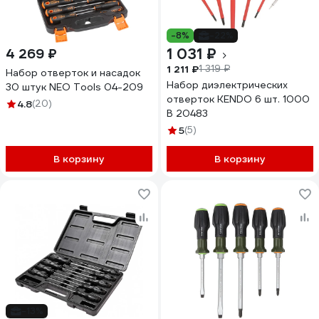
-8%
-22%
1 031 ₽
4 269 ₽
1 211 ₽
1 319 ₽
Набор отверток и насадок
Набор диэлектрических
30 штук NEO Tools 04-209
отверток KENDO 6 шт. 1000
4.8
(20)
В 20483
5
(5)
В корзину
В корзину
-13%