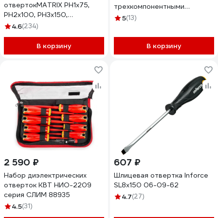
отвертокMATRIX PH1x75,
трехкомпонентными
PH2x100, PH3x150,
рукоятками SL, PH, PZ,
5
(13)
SL5x75,SL6x100, SL8x150,
12штук 728125
4.6
(234)
CrV, 6шт. 19120
В корзину
В корзину
2 590 ₽
607 ₽
Набор диэлектрических
Шлицевая отвертка Inforce
отверток КВТ НИО-2209
SL8x150 06-09-62
серия СЛИМ 88935
4.7
(27)
4.5
(31)