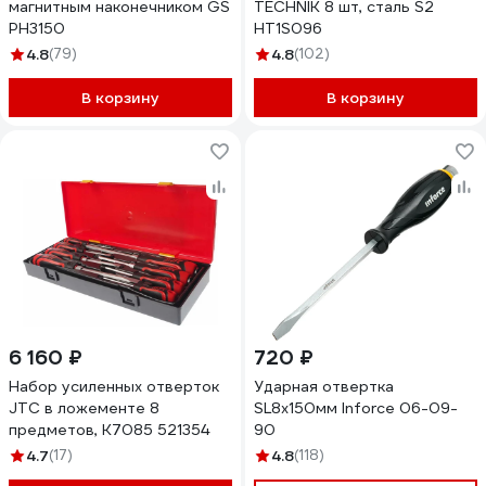
магнитным наконечником GS
TECHNIK 8 шт, сталь S2
PH3150
HT1S096
4.8
(79)
4.8
(102)
В корзину
В корзину
6 160 ₽
720 ₽
Набор усиленных отверток
Ударная отвертка
JTC в ложементе 8
SL8х150мм Inforce 06-09-
предметов, K7085 521354
90
4.7
(17)
4.8
(118)