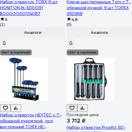
Набор отверток TORX 9 шт
Ключи шестигранные Torx с Т-
HONITON IK-SD0091
образной ручкой, 9 шт TOPEX
В0000000174087
35D968
5
4.8
(2)
(6)
Аналоги
Аналоги
Нет в наличии
Нет в наличии
Набор отверток HEYTEC с Т-
Последняя цена
3 712 ₽
образной рукояткой,, под
внутренний TORX HE-
Набор отверток ProsKit SD-