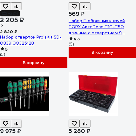
569 ₽
-22%
2 205 ₽
Набор Г-образных ключей
TORX АвтоDело T10-T50
2 820 ₽
длинные с отверстием 9
Набор отверток Pro'sKit SD-
предметов 39156 14641
4.3
0839 00325128
(9)
5
В корзину
(5)
В корзину
9 975 ₽
5 280 ₽