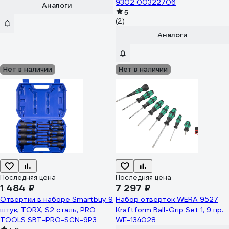
50813470080
9302 00322706
Аналоги
5
(2)
Аналоги
Нет в наличии
Нет в наличии
Последняя цена
Последняя цена
1 484 ₽
7 297 ₽
Отвертки в наборе Smartbuy 9
Набор отвёрток WERA 9527
штук, TORX, S2 сталь, PRO
Kraftform Ball-Grip Set 1, 9 пр.
TOOLS SBT-PRO-SCN-9P3
WE-134028