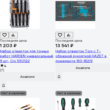
Последняя цена
Последняя цена
1 203 ₽
13 541 ₽
Набор отверток для точных
Набор отверток Torx с Т-
работ HARDEN универсальный,
образной рукояткой HAZET в
9 шт., Crv 550122
ложементе 163-182/9
4
Аналоги
(7)
Аналоги
Нет в наличии
Нет в наличии