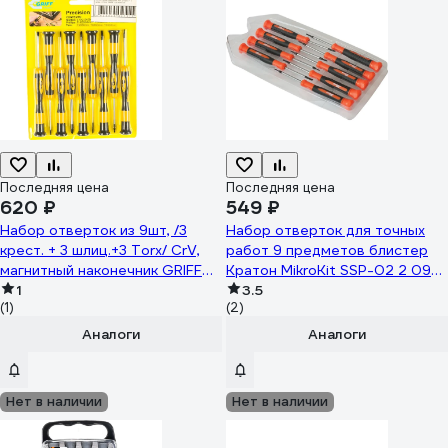
Последняя цена
Последняя цена
620 ₽
549 ₽
Набор отверток из 9шт, /3
Набор отверток для точных
крест. + 3 шлиц.+3 Torx/ CrV,
работ 9 предметов блистер
магнитный наконечник GRIFF
Кратон MikroKit SSP-02 2 09
031655
1
06 002
3.5
(1)
(2)
Аналоги
Аналоги
Нет в наличии
Нет в наличии