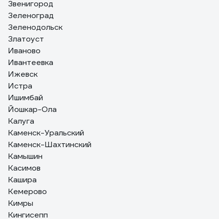
Звенигород
Зеленоград
Зеленодольск
Златоуст
Иваново
Ивантеевка
Ижевск
Истра
Ишимбай
Йошкар-Ола
Калуга
Каменск-Уральский
Каменск-Шахтинский
Камышин
Касимов
Кашира
Кемерово
Кимры
Кингисепп