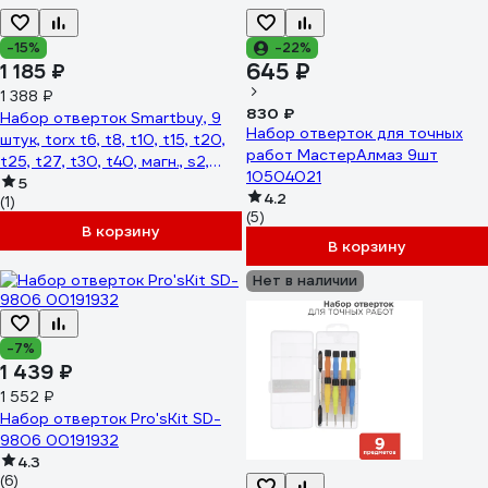
-15%
-22%
645 ₽
1 185 ₽
1 388 ₽
830 ₽
Набор отверток Smartbuy, 9
Набор отверток для точных
штук, torx t6, t8, t10, t15, t20,
работ МастерАлмаз 9шт
t25, t27, t30, t40, магн., s2,
10504021
Tools SBT-SCN-9p3
5
4.2
(1)
(5)
В корзину
В корзину
Нет в наличии
-7%
1 439 ₽
1 552 ₽
Набор отверток Pro'sKit SD-
9806 00191932
4.3
(6)