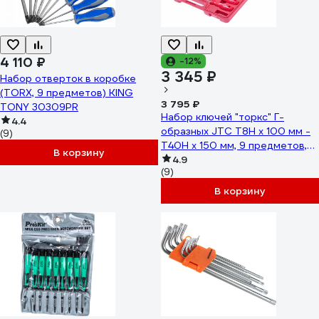
4 110 ₽
-12%
3 345 ₽
Набор отверток в коробке
(TORX, 9 предметов) KING
3 795 ₽
TONY 30309PR
Набор ключей "торкс" Г-
4.4
образных JTC T8H x 100 мм -
(9)
T40H x 150 мм, 9 предметов,
В корзину
3925 700320
4.9
(9)
В корзину