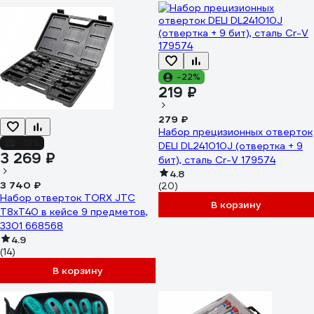
-22%
219 ₽
279 ₽
Набор прецизионных отверток
-13%
DELI DL241010J (отвертка + 9
3 269 ₽
бит), сталь Cr-V 179574
4.8
3 740 ₽
(20)
Набор отверток TORX JTC
В корзину
T8xT40 в кейсе 9 предметов,
3301 668568
4.9
(14)
В корзину