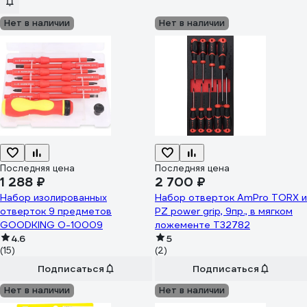
Нет в наличии
Нет в наличии
Последняя цена
Последняя цена
1 288 ₽
2 700 ₽
Набор изолированных
Набор отверток AmPro TORX и
отверток 9 предметов
PZ power grip, 9пр., в мягком
GOODKING O-10009
ложементе T32782
4.6
5
(15)
(2)
Подписаться
Подписаться
Нет в наличии
Нет в наличии