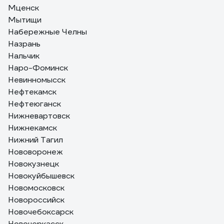
Мценск
Мытищи
Набережные Челны
Назрань
Нальчик
Наро-Фоминск
Невинномысск
Нефтекамск
Нефтеюганск
Нижневартовск
Нижнекамск
Нижний Тагил
Нововоронеж
Новокузнецк
Новокуйбышевск
Новомосковск
Новороссийск
Новочебоксарск
Новочеркасск