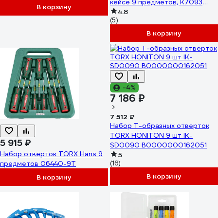
кейсе 9 предметов, K7093
В корзину
700770
4.8
(5)
В корзину
-4%
7 186 ₽
7 512 ₽
Набор Т-образных отверток
TORX HONITON 9 шт IK-
5 915 ₽
SD0090 В0000000162051
Набор отверток TORX Hans 9
5
предметов 06440-9T
(16)
В корзину
В корзину