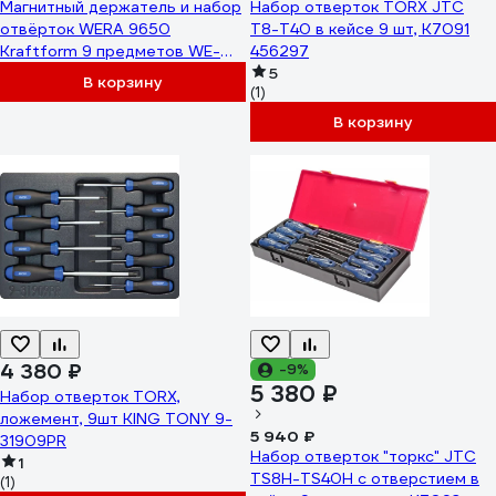
Магнитный держатель и набор
Набор отверток TORX JTC
отвёрток WERA 9650
Т8-Т40 в кейсе 9 шт, K7091
Kraftform 9 предметов WE-
456297
051012
5
В корзину
(1)
В корзину
4 380 ₽
-9%
5 380 ₽
Набор отверток TORX,
ложемент, 9шт KING TONY 9-
5 940 ₽
31909PR
Набор отверток "торкс" JTC
1
TS8H-TS40H с отверстием в
(1)