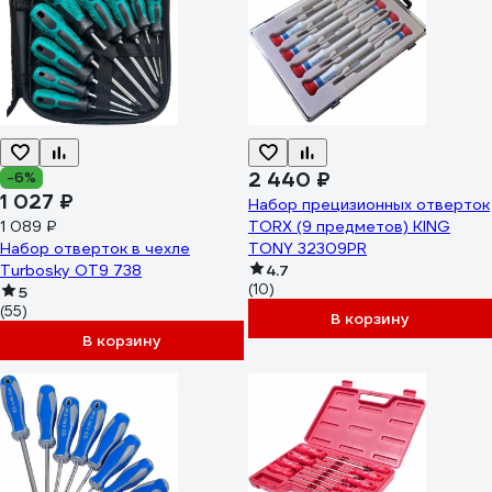
2 440 ₽
-6%
1 027 ₽
Набор прецизионных отверток
1 089 ₽
TORX (9 предметов) KING
Набор отверток в чехле
TONY 32309PR
Turbosky OT9 738
4.7
(10)
5
(55)
В корзину
В корзину