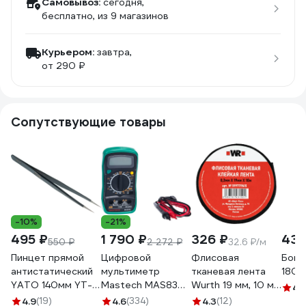
Самовывоз:
сегодня,
бесплатно
, из 9 магазинов
Курьером:
завтра,
от 290 ₽
Сопутствующие товары
-10%
-21%
495 ₽
1 790 ₽
326 ₽
433
550 ₽
2 272 ₽
32.6 ₽/м
Пинцет прямой
Цифровой
Флисовая
Боко
антистатический
мультиметр
тканевая лента
180 
YATO 140мм YT-
Mastech MAS830L
Wurth 19 мм, 10 м
4.
6916 37146916 092
00-00000239
5997719615090 1
4.9
(19)
4.6
(334)
4.3
(12)