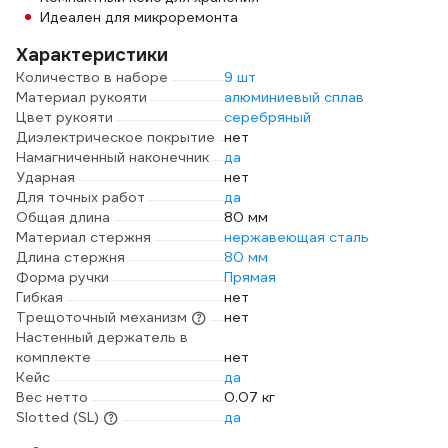
Идеален для микроремонта
Характеристики
Количество в наборе
9 шт
Материал рукояти
алюминиевый сплав
Цвет рукояти
серебряный
Диэлектрическое покрытие
нет
Намагниченный наконечник
да
Ударная
нет
Для точных работ
да
Общая длина
80 мм
Материал стержня
нержавеющая сталь
Длина стержня
80 мм
Форма ручки
Прямая
Гибкая
нет
Трещоточный механизм
нет
Настенный держатель в
комплекте
нет
Кейс
да
Вес нетто
0.07 кг
Slotted (SL)
да