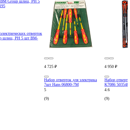
электрических отверток
p шлиц, РН 5 шт BM-
4 725 ₽
4 950 ₽
Набор отверток для электрика
Набор отверто
7шт Hans 06800-7M
K7086 503548
5
4.6
(9)
(9)