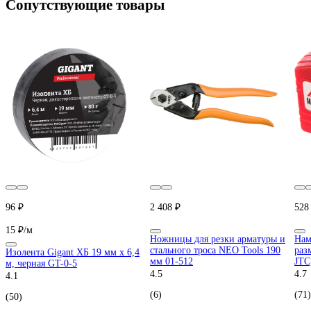
Сопутствующие товары
96 ₽
2 408 ₽
528
15 ₽/м
Ножницы для резки арматуры и
Нам
стального троса NEO Tools 190
раз
Изолента Gigant ХБ 19 мм х 6,4
мм 01-512
JTC
м, черная GT-0-5
4.5
4.7
4.1
(6)
(71)
(50)