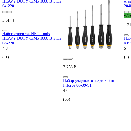
-8%
3 514 ₽
1 2
Набор отверток NEO Tools
HEAVY DUTY CrMo 1000 В 5 шт
Наб
04-220
KEN
4.8
5
(11)
(5)
3 258 ₽
Набор ударных отверток 6 шт
Inforce 06-09-91
4.6
(35)