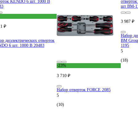
3 987 ₽
11 ₽
Набор ди
ор диэлектрических отверток
BM Grou
DO 6 шт. 1000 В 20483
1195
5
(18)
-23%
3 710 ₽
Набор отверток FORCE 2085
5
(10)