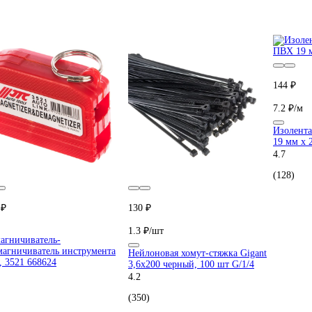
144 ₽
7.2 ₽/м
Изолента
19 мм х 
4.7
(128)
 ₽
130 ₽
1.3 ₽/шт
агничиватель-
магничиватель инструмента
Нейлоновая хомут-стяжка Gigant
, 3521 668624
3,6х200 черный, 100 шт G/1/4
4.2
(350)