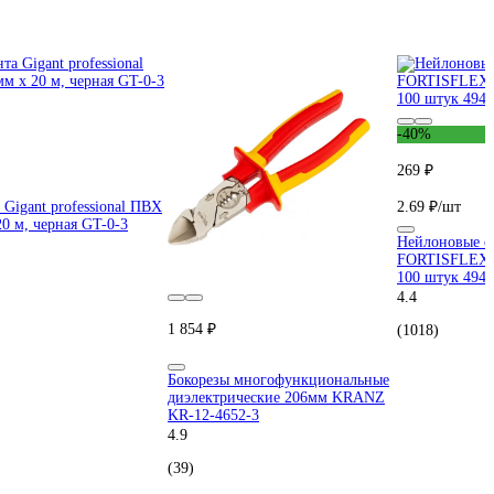
-40%
269 ₽
 Gigant professional ПВХ
2.69 ₽/шт
20 м, черная GT-0-3
Нейлоновые с
FORTISFLEX 
100 штук 494
4.4
1 854 ₽
(1018)
Бокорезы многофункциональные
диэлектрические 206мм KRANZ
KR-12-4652-3
4.9
(39)