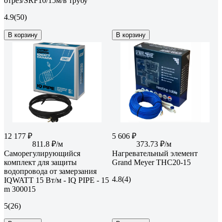
отрез/SRF10/15м/в трубу
4.9
(50)
В корзину
В корзину
12 177 ₽
5 606 ₽
811.8 ₽/м
373.73 ₽/м
Саморегулирующийся
Нагревательный элемент
комплект для защиты
Grand Meyer THC20-15
водопровода от замерзания
4.8
(4)
IQWATT 15 Вт/м - IQ PIPE - 15
m 300015
5
(26)