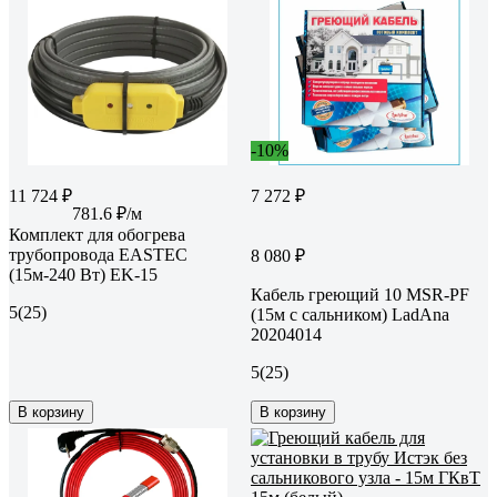
-10%
11 724 ₽
7 272 ₽
781.6 ₽/м
Комплект для обогрева
трубопровода EASTEC
8 080 ₽
(15м-240 Вт) EK-15
Кабель греющий 10 MSR-PF
5
(25)
(15м с сальником) LadAna
20204014
5
(25)
В корзину
В корзину