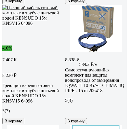
В корзину
В корзину
-10%
7 407 ₽
8 838 ₽
589.2 ₽/м
Саморегулирующийся
комплект для защиты
8 230 ₽
водопровода от замерзания
Греющий кабель готовый
IQWATT 10 Вт/м - CLIMATIQ
комплект в трубу с питьевой
PIPE - 15 m 206418
водой KENSUDO 15м
5
(3)
KNSV15 64096
5
(3)
В корзину
В корзину