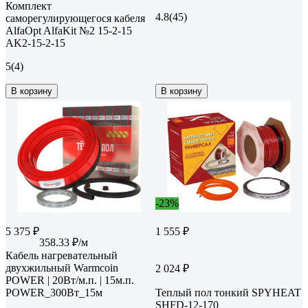
Комплект
4.8
(45)
саморегулирующегося кабеля
AlfaOpt AlfaKit №2 15-2-15
AK2-15-2-15
5
(4)
В корзину
В корзину
-23%
5 375 ₽
1 555 ₽
358.33 ₽/м
Кабель нагревательный
двухжильный Warmcoin
2 024 ₽
POWER | 20Вт/м.п. | 15м.п.
POWER_300Вт_15м
Теплый пол тонкий SPYHEAT
SHFD-12-170