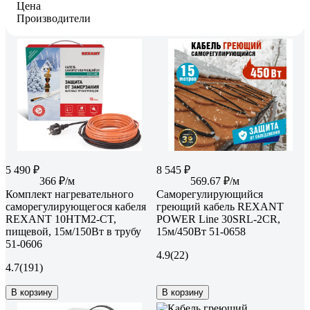
Цена
Производители
5 490 ₽
8 545 ₽
366 ₽/м
569.67 ₽/м
Комплект нагревательного
Саморегулирующийся
саморегулирующегося кабеля
греющий кабель REXANT
REXANT 10HTM2-CT,
POWER Line 30SRL-2CR,
пищевой, 15м/150Вт в трубу
15м/450Вт 51-0658
51-0606
4.9
(22)
4.7
(191)
В корзину
В корзину