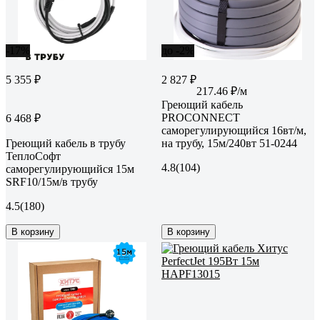
-17%
до -2%
5 355 ₽
2 827 ₽
217.46 ₽/м
Греющий кабель
PROCONNECT
6 468 ₽
саморегулирующийся 16вт/м,
Греющий кабель в трубу
на трубу, 15м/240вт 51-0244
ТеплоСофт
4.8
(104)
саморегулирующийся 15м
SRF10/15м/в трубу
4.5
(180)
В корзину
В корзину