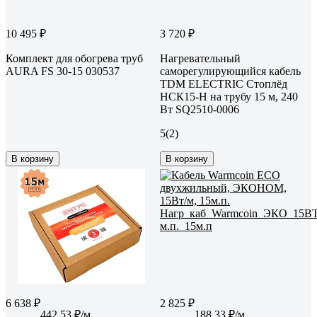
10 495 ₽
3 720 ₽
Комплект для обогрева труб
Нагревательный
AURA FS 30-15 030537
саморегулирующийся кабель
TDM ELECTRIC Стоплёд
НСК15-Н на трубу 15 м, 240
Вт SQ2510-0006
5
(2)
В корзину
В корзину
6 638 ₽
2 825 ₽
442.53 ₽/м
188.33 ₽/м