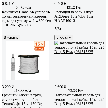
6 821 ₽
6 468 ₽
454.73 ₽/м
431.2 ₽/м
Комплект Grand Meyer thc20-
Греющий кабель Хитус
15 нагревательный элемент,
ARDpipe-16 240Вт 15м
терморегулятор wifi w350 бел
HAAP16015
THC20-15(W350)
5
(6)
В корзину
В корзину
3 200 ₽
2 600 ₽
213.33 ₽/м
173.33 ₽/м
Греющий кабель в трубу
Нагревательный кабель для
саморегулирующийся
теплого пола Грейка 15 м, 225
ТеплоСофт 15 м, 150 Вт, на
Вт (15 Вт/м) 061515225