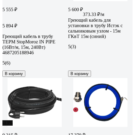
5 555 ₽
5 600 ₽
373.33 ₽/м
Греющий кабель для
установки в трубу Истэк с
5 894 ₽
сальниковым узлом - 15м
Греющий кабель в трубу
ГКвТ 15м (синий)
ТЕРМ StopMoroz IN PIPE
5
(3)
(16Вт/м, 15м, 240Вт)
4687205188946
5
(6)
В корзину
В корзину
-13%