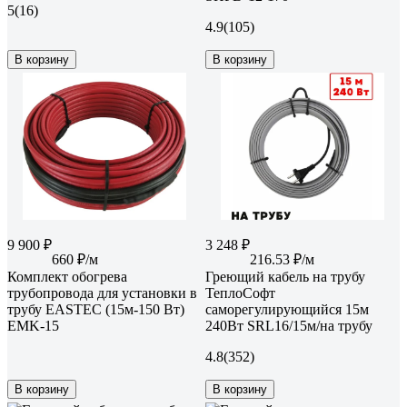
5
(16)
4.9
(105)
В корзину
В корзину
9 900 ₽
3 248 ₽
660 ₽/м
216.53 ₽/м
Комплект обогрева
Греющий кабель на трубу
трубопровода для установки в
ТеплоСофт
трубу EASTEC (15м-150 Вт)
саморегулирующийся 15м
EMK-15
240Вт SRL16/15м/на трубу
4.8
(352)
В корзину
В корзину