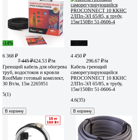
-14%
до -16%
6 368 ₽
4 450 ₽
7 445 ₽
424.53 ₽/м
296.67 ₽/м
Греющий кабель для обогрева
Кабель греющий
труб, водостоков и кровли
саморегулирующийся
RoofMate готовый комплект,
PROCONNECT 10 ККНС
30 Вт/м, 15м 2265951
2ЛПп-ЭЛ 65/85, в трубу,
15м/150Вт 51-0606-4
5
(1)
4.6
(35)
В корзину
В корзину