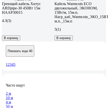
Греющий кабель Хитус
Кабель Warmcoin ECO
ARDpipe-30 450Вт 15м
двухжильный, ЭКОНОМ,
HAAP30015
15Вт/м, 15м.п.
Нагр_каб_Warmcoin_ЭКО_15ВТ
4.3
(3)
м.п._15м.п
5
(1)
В корзину
В корзину
Показать еще 40
1
2
3
4
5
Часто ищут
2 м
10 м
4 м
50 м