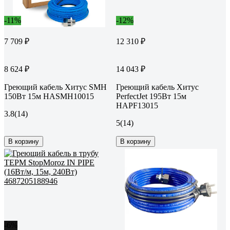
-11%
-12%
7 709 ₽
12 310 ₽
8 624 ₽
14 043 ₽
Греющий кабель Хитус SMH
Греющий кабель Хитус
150Вт 15м HASMH10015
PerfectJet 195Вт 15м
HAPF13015
3.8
(14)
5
(14)
В корзину
В корзину
-6%