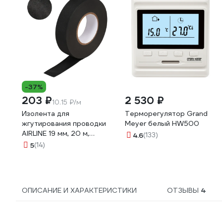
-37%
203 ₽
2 530 ₽
10.15 ₽/м
Изолента для
Терморегулятор Grand
жгутирования проводки
Meyer белый HW500
AIRLINE 19 мм, 20 м,
4.6
(133)
термостойкая, на основе
5
(14)
полиэстера ADPT003
ОПИСАНИЕ И ХАРАКТЕРИСТИКИ
ОТЗЫВЫ
4