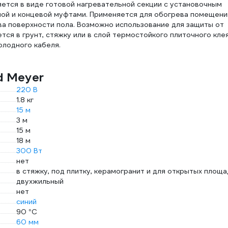
ется в виде готовой нагревательной секции с установочным
ой и концевой муфтами. Применяется для обогрева помещени
ва поверхности пола. Возможно использование для защиты от
тся в грунт, стяжку или в слой термостойкого плиточного клея
олодного кабеля.
d Meyer
220 В
1.8 кг
15 м
3 м
15 м
18 м
300 Вт
нет
в стяжку, под плитку, керамогранит и для открытых площ
двухжильный
нет
синий
90 °С
60 мм