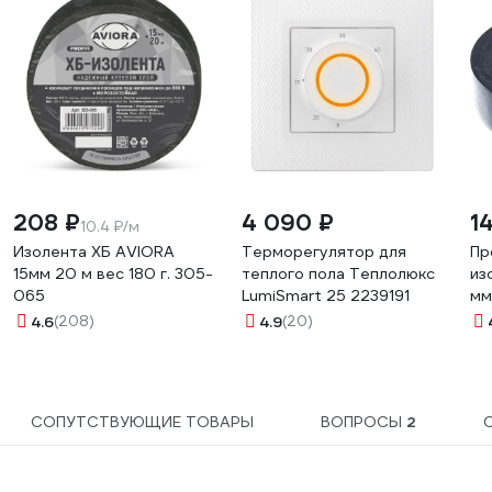
208 ₽
4 090 ₽
1
10.4 ₽/м
Изолента ХБ AVIORA
Терморегулятор для
Пр
15мм 20 м вес 180 г. 305-
теплого пола Теплолюкс
из
065
LumiSmart 25 2239191
мм
03
4.6
(208)
4.9
(20)
СОПУТСТВУЮЩИЕ ТОВАРЫ
ВОПРОСЫ
2