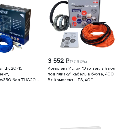
3 552 ₽
177.6 ₽/м
r thc20-15
Комплект Истэк "Это теплый пол
ент,
под плитку" кабель в бухте, 400
i w350 бел THC20-
Вт Комплект HTS, 400