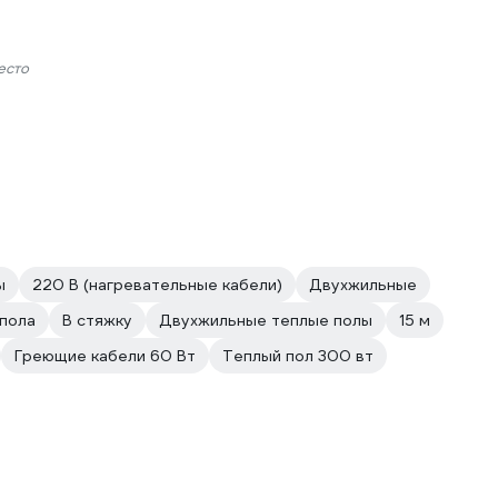
есто
ы
220 В (нагревательные кабели)
Двухжильные
 пола
В стяжку
Двухжильные теплые полы
15 м
Греющие кабели 60 Вт
Теплый пол 300 вт