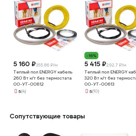
-16%
5 160 ₽
5 415 ₽
355.86 ₽/м
292.7 ₽/м
Теплый пол ENERGY кабель
Теплый пол ENERGY ка
260 Вт к/т без термостата
320 Вт к/т без термост
00-УТ-00612
00-УТ-00613
5
(4)
5
(10)
Сопутствующие товары