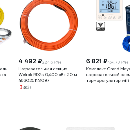
4 492 ₽
6 821 ₽
224.6 ₽/м
454.73 ₽/м
бель
Нагревательная секция
Комплект Grand Meye
ата
Welrok RD2s 0,400 кВт 20 м
нагревательный элем
4660251141097
терморегулятор wif
15(W350)
5
(2)