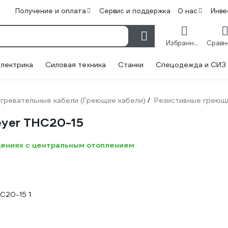
Получение и оплата
Сервис и поддержка
О нас
Инве
Избранное
лектрика
Силовая техника
Станки
Спецодежда и СИЗ
гревательные кабели (Греющие кабели)
Резистивные греющ
/
eyer THC20-15
щениях с центральным отоплением