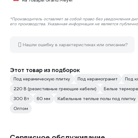
на товары Grand Meyer
*Производитель оставляет за собой право без уведомления ди
его производства. Указанная информация не является публичн
Нашли ошибку в характеристиках или описании?
Этот товар из подборок
Под керамическую плитку
Под керамогранит
Под к
220 В (резистивные греющие кабели)
Белые терморе
300 Вт
60 мм
Кабельные теплые полы под плитку
Оптом
Сервисное обслуживание