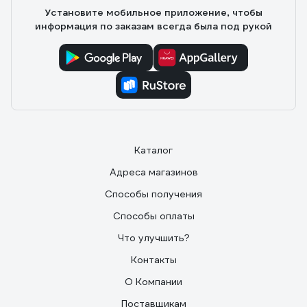
опускаться на колени, не суть, одел данные
Установите мобильное приложение, чтобы
наколленники и хорошо. Они не мешают и они при
информация по заказам всегда была под рукой
правильной фиксации не сваливаются и не
отклеиваются липучки
Каталог
Адреса магазинов
Способы получения
Способы оплаты
Что улучшить?
Контакты
О Компании
Поставщикам