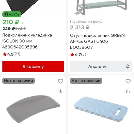
-37%
210 ₽
Последняя цена
2 313 ₽
229 ₽
332 ₽
Подколенник укладчика
Стул-подколенник GREEN
ISOLON 30 мм
APPLE GAST0406
4690642035896
Б0038607
4.9
(21)
4.7
(3)
В корзину
Аналоги
Нет в наличии
Нет в наличии