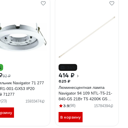
%
-34%
₽
414 ₽
92 ₽
625 ₽
льник Navigator 71 277
Люминесцентная лампа
R1-001-GX53 IP20
Navigator 94 109 NTL-T5-21-
й 71277
840-G5 21Вт T5 4200К G5
7
(23)
15933474
94109
3.9
(98)
15784394
орзину
В корзину