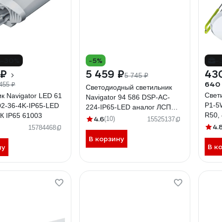
-30%
-5%
-
 ₽
5 459 ₽
43
5 745 ₽
640
455 ₽
Светодиодный светильник
Свет
к Navigator LED 61
Navigator 94 586 DSP-AC-
P1-5
2-36-4K-IP65-LED
224-IP65-LED аналог ЛСП
R50,
К IP65 61003
2х36 94586
4.6
(10)
15525137
4.
15784468
В корзину
В к
ну