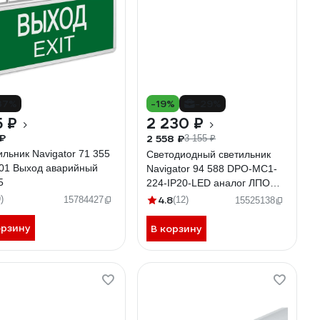
37%
-19%
-29%
5 ₽
2 230 ₽
₽
2 558 ₽
3 155 ₽
льник Navigator 71 355
Светодиодный светильник
01 Выход аварийный
Navigator 94 588 DPO-MC1-
5
224-IP20-LED аналог ЛПО
2х36 94588
)
4.8
15784427
(12)
15525138
орзину
В корзину