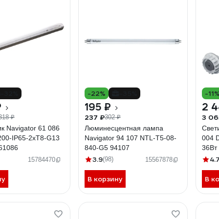
-32%
-22%
-35%
-11
₽
195 ₽
2 4
237 ₽
3 06
318 ₽
302 ₽
к Navigator 61 086
Люминесцентная лампа
Свет
200-IP65-2хT8-G13
Navigator 94 107 NTL-T5-08-
004 
61086
840-G5 94107
36Вт
3.9
4.
(98)
15784470
15567878
ну
В корзину
В к