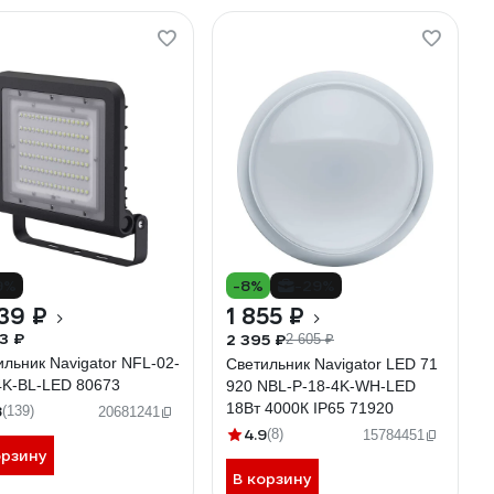
9%
-8%
-29%
39 ₽
1 855 ₽
3 ₽
2 395 ₽
2 605 ₽
ильник Navigator NFL-02-
Светильник Navigator LED 71
4K-BL-LED 80673
920 NBL-P-18-4K-WH-LED
18Вт 4000К IP65 71920
8
(139)
20681241
4.9
(8)
15784451
орзину
В корзину