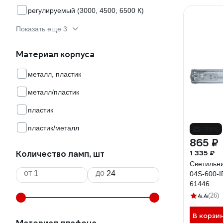
регулируемый (3000, 4500, 6500 К)
Показать еще 3
Материал корпуса
металл, пластик
металл/пластик
пластик
пластик/металл
-35%
865 ₽
1 335 ₽
Количество ламп, шт
Светильни
от
до
04S-600-
61446
4.4
(26)
В корзи