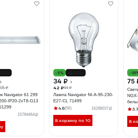
-32%
-5%
-23%
-18
34 ₽
75 
42 ₽
405 ₽
44 ₽
Свети
к Navigator 61 299
Лампа Navigator NI-A-95-230-
NGX-
200-IP20-2хT8-G13
E27-CL 71499
белы
61299
4.6
(56)
16288037
3.
15784464
В корзину по 10
В к
ну