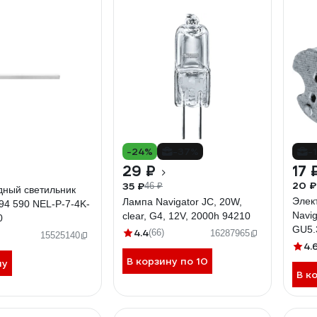
-24%
-37%
-
29 ₽
17 
20 ₽
35 ₽
46 ₽
дный светильник
Элек
Лампа Navigator JC, 20W,
 94 590 NEL-P-7-4K-
Navi
clear, G4, 12V, 2000h 94210
0
GU5.
4.4
(66)
16287965
15525140
7161
4.
В корзину по 10
ну
В к