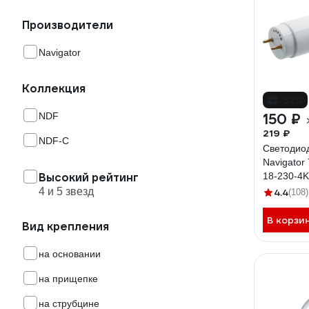
Производители
Navigator
Коллекция
-32%
NDF
150 ₽
219 ₽
NDF-C
Светодио
Navigator
Высокий рейтинг
18-230-4
1600лм 1
4 и 5 звезд
4.4
(108)
В корзи
Вид крепления
на основании
на прищепке
на струбцине