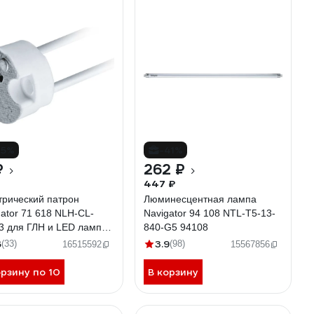
15%
-41%
₽
262 ₽
447 ₽
трический патрон
Люминесцентная лампа
gator 71 618 NLH-CL-
Navigator 94 108 NTL-T5-13-
3 для ГЛН и LED ламп
840-G5 94108
8
6
3.9
(33)
(98)
16515592
15567856
орзину по 10
В корзину