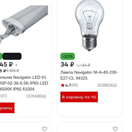
%
-29%
-23%
45 ₽
34 ₽
44 ₽
/шт
5 ₽
3 455 ₽
Лампа Navigator NI-A-40-230-
ильник Navigator LED 61
E27-CL 94325
DSP-02-36-6.5K-IP65-LED
4.7
(66)
16288036
 6500К IP65 61004
7
(47)
15784469
В корзину по 10
орзину