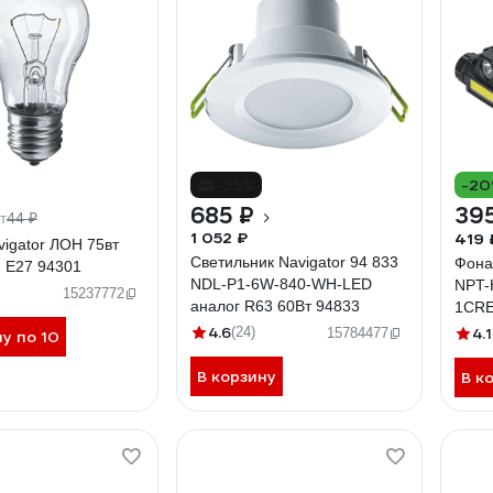
-35%
-2
685 ₽
39
44 ₽
т
1 052 ₽
419 
igator ЛОН 75вт
Светильник Navigator 94 833
Фона
. Е27 94301
NDL-P1-6W-840-WH-LED
NPT-
15237772
аналог R63 60Вт 94833
1CRE
LED3В
4.6
(24)
4.1
15784477
ну по 10
В корзину
В к