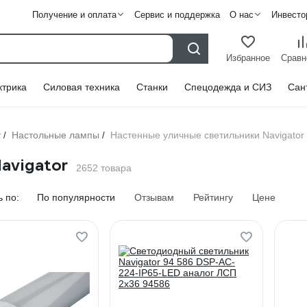
Получение и оплата
Сервис и поддержка
О нас
Инвесто
Избранное
Сравн
ктрика
Силовая техника
Станки
Спецодежда и СИЗ
Сан
т
Настольные лампы
Настенные уличные светильники Navigator
/
/
avigator
2652 товара
 по:
По популярности
Отзывам
Рейтингу
Цене