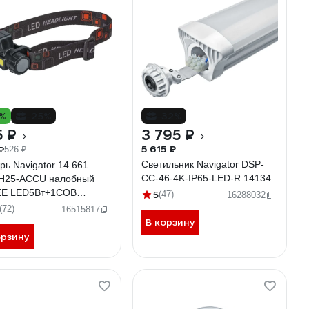
0%
-25%
-32%
5 ₽
3 795 ₽
5 615 ₽
₽
526 ₽
Светильник Navigator DSP-
рь Navigator 14 661
CC-46-4K-IP65-LED-R 14134
H25-ACCU налобный
E LED5Вт+1COB
5
(47)
16288032
т, Li-ion 1,2Ач 14661
(72)
16515817
В корзину
орзину