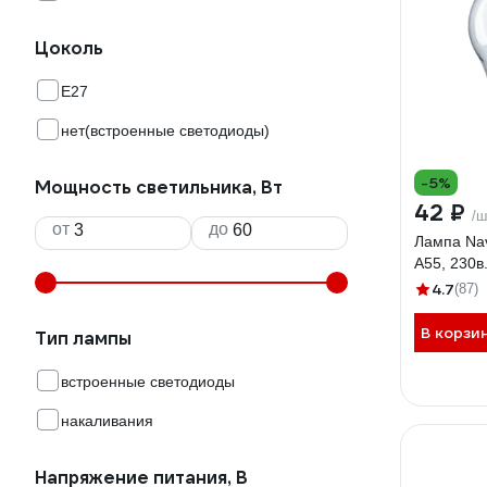
Цоколь
E27
нет(встроенные светодиоды)
-5%
Мощность светильника, Вт
42 ₽
/ш
от
до
Лампа Nav
А55, 230в
4.7
(87)
В корзи
Тип лампы
встроенные светодиоды
накаливания
Напряжение питания, В