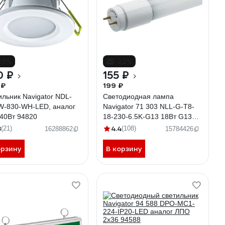
33%
-22%
0 ₽
155 ₽
 ₽
199 ₽
ильник Navigator NDL-
Светодиодная лампа
W-830-WH-LED, аналог
Navigator 71 303 NLL-G-T8-
 40Вт 94820
18-230-6.5K-G13 18Вт G13
1700лм 176-264В 1200 71303
8
4.4
(21)
(108)
16288862
15784426
орзину
В корзину