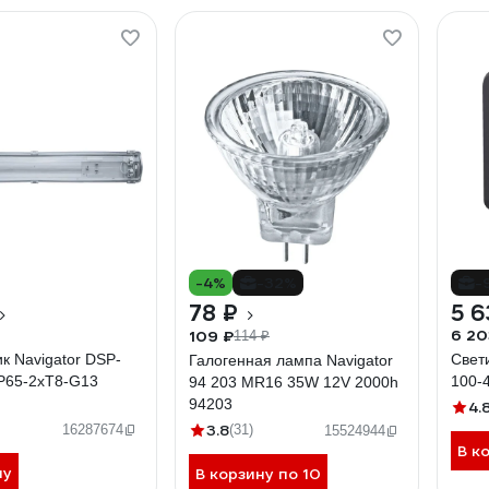
-4%
-32%
-
78 ₽
5 6
6 20
109 ₽
114 ₽
к Navigator DSP-
Свет
Галогенная лампа Navigator
IP65-2хT8-G13
100-
94 203 MR16 35W 12V 2000h
94203
4.
3.8
16287674
(31)
15524944
В к
ну
В корзину по 10