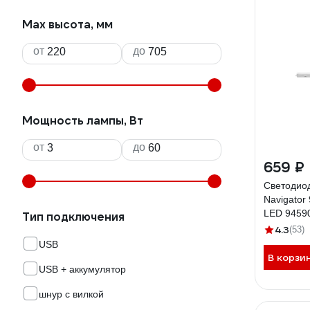
Max высота, мм
от
до
Мощность лампы, Вт
от
до
659 ₽
Светодио
Navigator
LED 9459
Тип подключения
4.3
(53)
USB
В корзи
USB + аккумулятор
шнур с вилкой