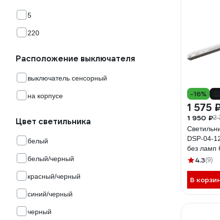
5
220
Расположение выключателя
выключатель сенсорный
-16%
на корпусе
1 575 
1 950 ₽
2 
Цвет светильника
Светильни
DSP-04-1
белый
без ламп 
белый/черный
4.3
(9)
красный/черный
В корзи
синий/черный
черный