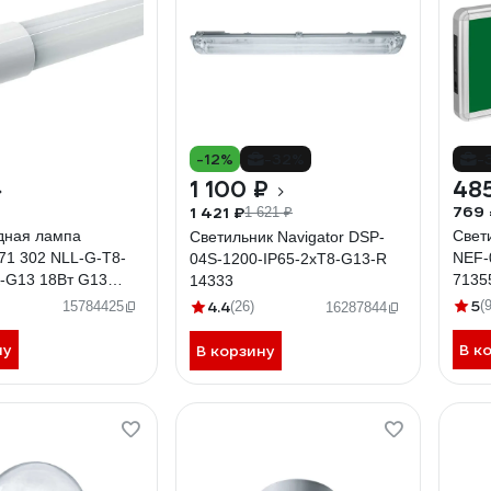
-12%
-32%
-
1 100 ₽
48
769 
1 421 ₽
1 621 ₽
дная лампа
Свети
Светильник Navigator DSP-
 71 302 NLL-G-T8-
NEF-
04S-1200-IP65-2xT8-G13-R
K-G13 18Вт G13
7135
14333
76-264В 71302
5
4.4
(9
15784425
(26)
16287844
ну
В к
В корзину