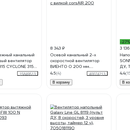
-27
8 343 ₽
3 136
ежный канальный
Осевой канальный 2-х
Напо
вый вентилятор
скоростной вентилятор
SONN
315 CYCLONE 315
ВИЕНТО O 200 мм.
ДУ, 
900/1200 м.куб/час + шнур
см, 
4.5
(4)
4.4
(1
15849513
40074213
с вилкой corsAIR 200
у
В корзину
В ко