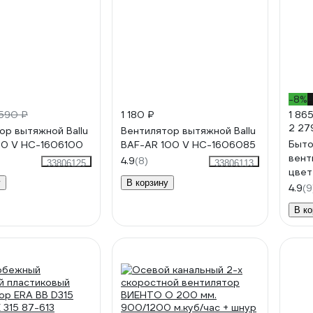
-8%
590 ₽
1 180 ₽
1 86
2 27
ор вытяжной Ballu
Вентилятор вытяжной Ballu
Быто
50 V НС-1606100
BAF-AR 100 V НС-1606085
вент
4.9
(8)
33806125
33806113
цвет
у
В корзину
4.9
(9
В ко