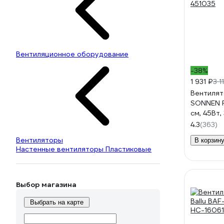
Вентиляционное оборудование
-38%
1 931 ₽
3 1
Вентилят
SONNEN 
см, 45Вт,
режима, 
4.3
(363)
451035
Вентиляторы
В корзин
Настенные вентиляторы Пластиковые
Выбор магазина
Выбрать на карте