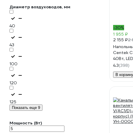
Диаметр воздуховодов, мм
40
-30%
1 955 ₽
2 155 ₽
2 
43
Напольны
Centek C
40Вт, LED,
100
скорости
4.3
(398)
CT-5015 
В корзин
120
125
Показать еще 9
Мощность (Вт)