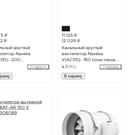
-8%
75 ₽
11 125 ₽
82 ₽
12 029 ₽
льный круглый
Канальный круглый
илятор Naveka
вентилятор Naveka
1/D)- 200
V(AC1/D)- 160 (пластиковый
стиковый корпус)
корпус) УН-00005839
4.7
(85)
22345521
21995956
00006115
рзину
В корзину