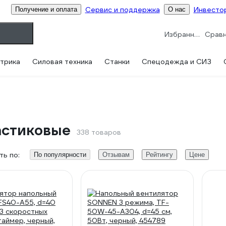
Сервис и поддержка
Инвесто
Получение и оплата
О нас
Избранное
трика
Силовая техника
Станки
Спецодежда и СИЗ
астиковые
338 товаров
ь по:
По популярности
Отзывам
Рейтингу
Цене