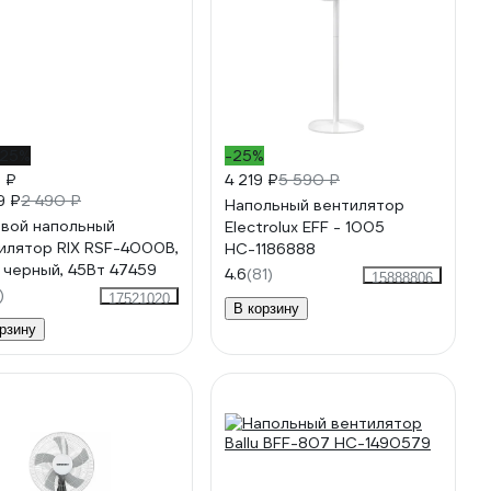
-25%
-25%
5 ₽
4 219 ₽
5 590 ₽
9 ₽
2 490 ₽
Напольный вентилятор
вой напольный
Electrolux EFF - 1005
илятор RIX RSF-4000B,
НС-1186888
 черный, 45Вт 47459
4.6
(81)
15888806
)
17521020
В корзину
рзину