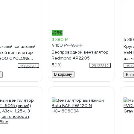
-25%
3 380 ₽
5 39
4 160 ₽
4 499 ₽
ежный канальный
Круг
Беспроводной вентилятор
вый вентилятор
VENT
Redmond AP2205
D200 CYCLONE
датч
11
тайм
5
(18)
29133812
15849511
351
D100
В корзину
у
В ко
Whit