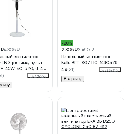
%
-20%
 ₽
4 305 ₽
2 805 ₽
3 490 ₽
льный вентилятор
Напольный вентилятор
EN 3 режима, пульт
Ballu BFF-807 НС-1490579
TF-45W-40-520, d=40
4.9
(21)
26035013
45 Вт, белый, 454788
51)
16275325
В корзину
рзину