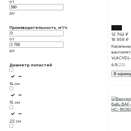
от
до
Производительность, м³/ч
-25%
12 742 ₽
от
16 959 ₽
Канальны
до
вентилят
V(AC1/D)-
корпус) (
4.9
(22)
Диаметр лопастей
УН-0000
В корзин
14 см
15 см
22 см