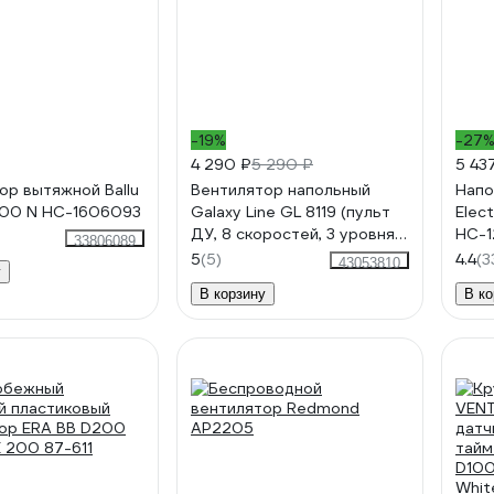
-19%
-27
4 290 ₽
5 290 ₽
5 43
ор вытяжной Ballu
Вентилятор напольный
Напо
100 N НС-1606093
Galaxy Line GL 8119 (пульт
Elec
ДУ, 8 скоростей, 3 уровня
НС-
33806089
высоты, таймер 12 ч),
5
(5)
4.4
(3
43053810
у
7050181190
В корзину
В ко