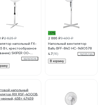
-17%
3 ₽
2 625 ₽
2 886 ₽
3 490 ₽
илятор напольный FX-
Напольный вентилятор
45 Вт, крестообразное
Ballu BFF-840 НС-1490578
вание) SKIPER 00-
4.7
(16)
26035199
7311
39282028
В корзину
рзину