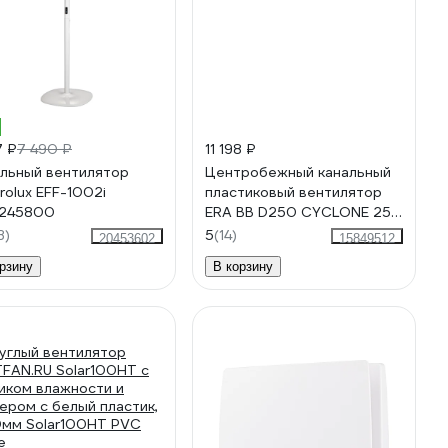
%
7 ₽
7 490 ₽
11 198 ₽
льный вентилятор
Центробежный канальный
trolux EFF-1002i
пластиковый вентилятор
1245800
ERA BB D250 CYCLONE 250
87-612
3)
5
(14)
20453602
15849512
рзину
В корзину