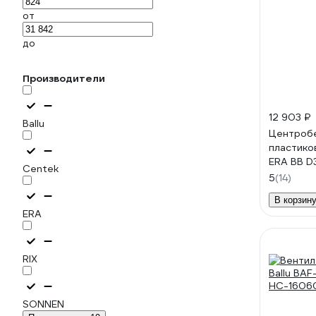
от
до
Производители
12 903 ₽
Ballu
Центроб
пластико
ERA BB D
Centek
87-613
5
(14)
В корзин
ERA
RIX
SONNEN