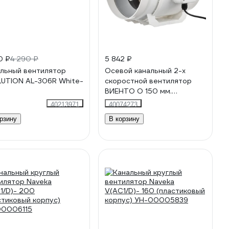
0 ₽
4 290 ₽
5 842 ₽
льный вентилятор
Осевой канальный 2-х
UTION AL-306R White-
скоростной вентилятор
ВИЕНТО O 150 мм.
490/600 м.куб/час + шнур с
40213971
40074273
вилкой corsAIR 150
рзину
В корзину