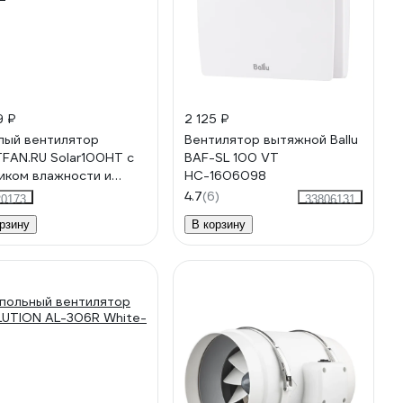
9 ₽
2 125 ₽
лый вентилятор
Вентилятор вытяжной Ballu
FAN.RU Solar100HT с
BAF-SL 100 VT
иком влажности и
НС-1606098
ером с белый пластик,
4.7
(6)
20173
33806131
мм Solar100HT PVC
рзину
В корзину
e