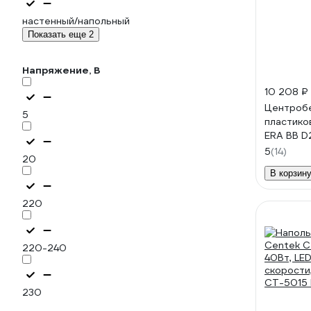
настенный/напольный
Показать еще 2
Напряжение, В
10 208 ₽
Центроб
5
пластико
ERA BB 
200 87-6
5
(14)
20
В корзин
220
220-240
230