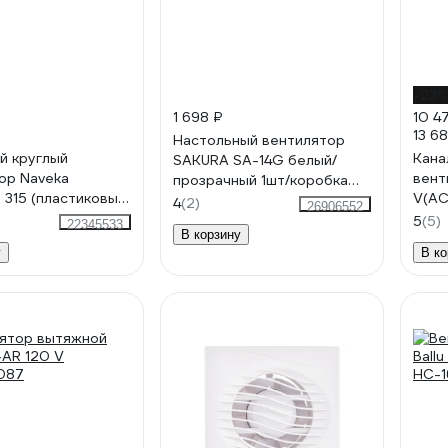
-23%
1 698 ₽
10 4
13 6
Настольный вентилятор
й круглый
Кана
SAKURA SA-14G белый/
ор Naveka
вент
прозрачный 1шт/коробка
 315 (пластиковый
V(AC
РТ-00066414
4
(2)
26906552
0,2 кВт; 0,89А)
(пла
5
(5)
22345533
В корзину
6261
УН-
у
В ко