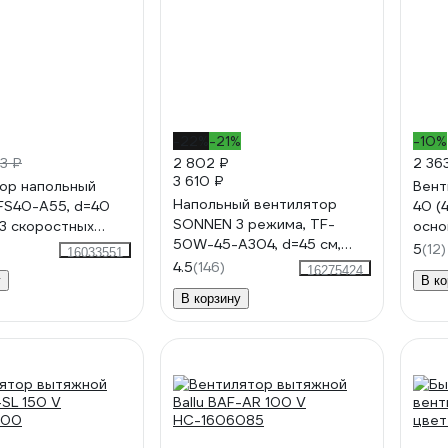
-22%
-21%
-10%
13 ₽
2 802 ₽
2 36
3 610 ₽
ор напольный
Вент
Напольный вентилятор
FS40-A55, d=40
40 (
SONNEN 3 режима, TF-
 3 скоростных
осно
50W-45-А304, d=45 см,
таймер, черный,
0002
5
(12)
16033551
50Вт, черный, 454789
4.5
(146)
16275424
у
В ко
В корзину