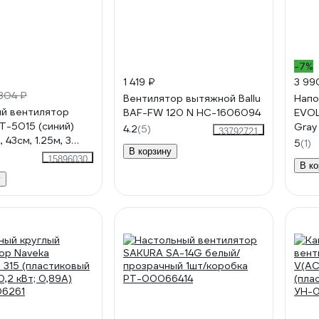
-7%
1 419 ₽
3 99
804 ₽
Вентилятор вытяжной Ballu
Напо
й вентилятор
BAF-FW 120 N НС-1606094
EVOL
T-5015 (синий)
Gray
4.2
(5)
33792721
 43см, 1.25м, 3
5
(1)
В корзину
, автоповорот,
15896030
В ко
Blue
у