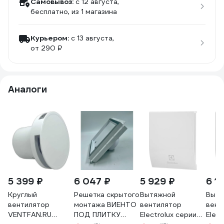
Самовывоз:
c 12 августа,
бесплатно
, из 1 магазина
Курьером:
c 13 августа,
от 290 ₽
Аналоги
5 399 ₽
6 047 ₽
5 929 ₽
6 11
Круглый
Решетка скрытого
Вытяжной
Вытя
вентилятор
монтажа ВИЕНТО
вентилятор
вент
VENTFAN.RU
ПОД ПЛИТКУ
Electrolux серии
Elect