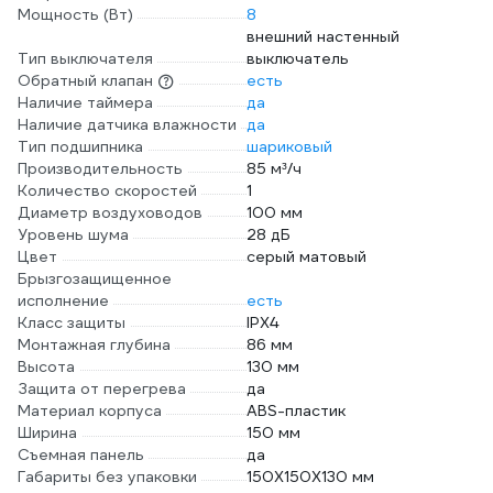
Мощность (Вт)
8
внешний настенный
Тип выключателя
выключатель
Обратный клапан
есть
Наличие таймера
да
Наличие датчика влажности
да
Тип подшипника
шариковый
Производительность
85 м³/ч
Количество скоростей
1
Диаметр воздуховодов
100 мм
Уровень шума
28 дБ
Цвет
серый матовый
Брызгозащищенное
исполнение
есть
Класс защиты
IPХ4
Монтажная глубина
86 мм
Высота
130 мм
Защита от перегрева
да
Материал корпуса
ABS-пластик
Ширина
150 мм
Съемная панель
да
Габариты без упаковки
150X150X130 мм