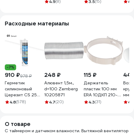
Solar100HT с
237х237 с
Magic EAFM -
Magi
4.9
(8)
3.5
(15)
4.
датчиком
вентилятором на
100TH с
НС-1
влажности и
шарикоподшипнике
таймером и
таймером с белый
125СК, обратный
гигростатом
Расходные материалы
пластик, D100мм
клапан, белая
НС-1136077
Solar100HT PVC
ВИЕНТО SECRET
White
125СК-В-ПЛИТКА,
бел
-7%
910 ₽
248 ₽
115 ₽
449
978 ₽
Герметик
Алювент 1,5м.,
Держатель
Возд
силиконовый
d=100 Zernberg
пластик 100 мм
круг
Церезит CS 25
10205871
ERA 10ДКП 210-
мм; 1
№01, белая, 280
001
210-
4.8
(578)
4.7
(20)
4.3
(31)
4.
мл 3047261
О товаре
С таймером и датчиком влажности. Вытяжной вентилятор