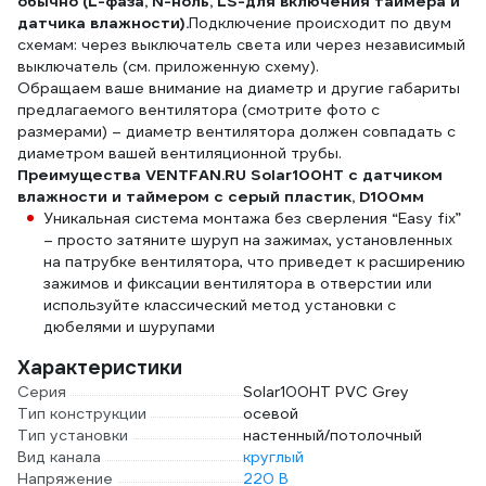
обычно (L-фаза, N-ноль, LS-для включения таймера и
датчика влажности).
Подключение происходит по двум
схемам: через выключатель света или через независимый
выключатель (см. приложенную схему).
Обращаем ваше внимание на диаметр и другие габариты
предлагаемого вентилятора (смотрите фото с
размерами) – диаметр вентилятора должен совпадать с
диаметром вашей вентиляционной трубы.
Преимущества VENTFAN.RU Solar100HT с датчиком
влажности и таймером с серый пластик, D100мм
Уникальная система монтажа без сверления “Easy fix”
– просто затяните шуруп на зажимах, установленных
на патрубке вентилятора, что приведет к расширению
зажимов и фиксации вентилятора в отверстии или
используйте классический метод установки с
дюбелями и шурупами
Характеристики
Серия
Solar100HT PVC Grey
Тип конструкции
осевой
Тип установки
настенный/потолочный
Вид канала
круглый
Напряжение
220 В