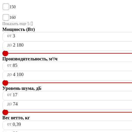
150
160
Показать еще 5
Мощность (Вт)
от
до
Производительность, м³/ч
от
до
Уровень шума, дБ
от
до
Вес нетто, кг
от