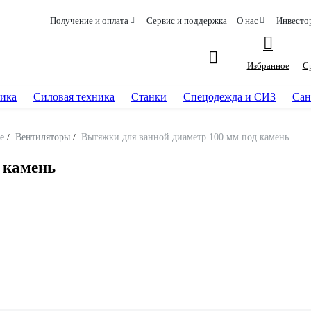
Получение и оплата
Сервис и поддержка
О нас
Инвесто
Избранное
С
ика
Силовая техника
Станки
Спецодежда и СИЗ
Сан
е
/
Вентиляторы
/
Вытяжки для ванной диаметр 100 мм под камень
 камень