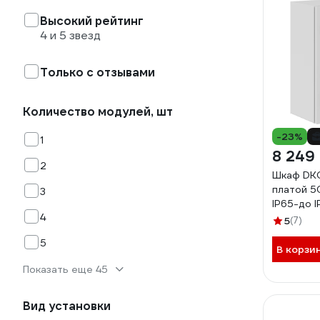
Высокий рейтинг
4 и 5 звезд
Только с отзывами
Количество модулей, шт
-23%
1
8 249
2
Шкаф DKC
платой 
3
IP65-до I
4
R5ST054
5
(7)
5
В корзи
Показать еще 45
Вид установки