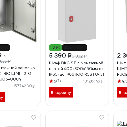
-12%
-21%
до -32%
₽
5 390 ₽
2 3
6 832 ₽
 635 ₽
Шкаф DKC ST с монтажной
Щит 
нтажной панелью
платой 400х300х150мм от
ЩМП 
CTRIC ЩМП-2-0
IP65-до IP66 IK10 R5ST0431
RUC
0905-0084
5
(7)
4.
18126445
15774200
В корзину
В к
ну