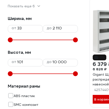
Показать еще 6
Ширина, мм
от
до
Высота, мм
-7%
от
до
6 379 
6 826 ₽
Gigant Щ
распред
навесной
Материал рамы
ЩРНг-36,
4257440
IP54 GEP
ABS пластик
В корзи
SMC композит