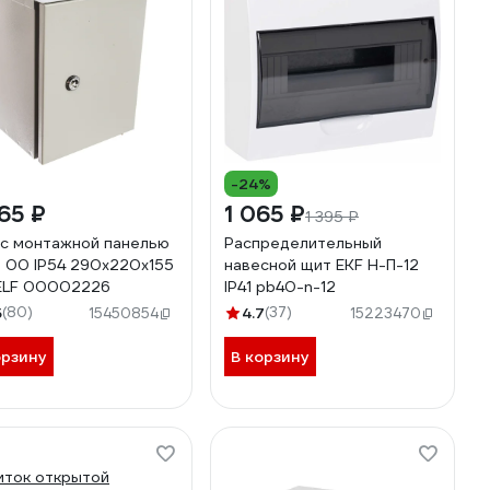
-24%
65 ₽
1 065 ₽
1 395 ₽
с монтажной панелью
Распределительный
00 IP54 290х220х155
навесной щит EKF Н-П-12
ELF 00002226
IP41 pb40-n-12
5
(80)
4.7
(37)
15450854
15223470
орзину
В корзину