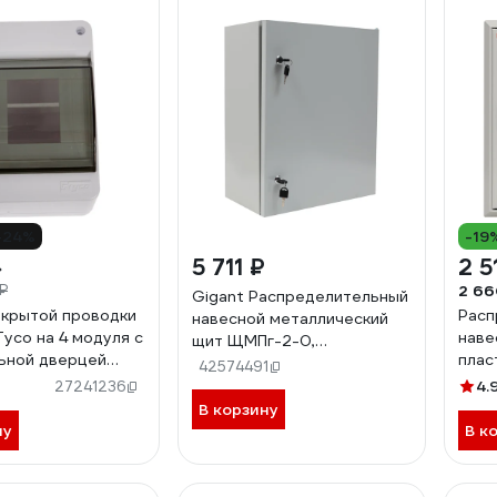
-24%
-19
5 711 ₽
2 5
2 66
₽
Gigant Распределительный
крытой проводки
Расп
навесной металлический
Тусо на 4 модуля с
наве
щит ЩМПг-2-0,
ьной дверцей
плас
500х400х220, IP54 GEP-
42574491
3 мм 68104
IP31
02-01
4.
27241236
В корзину
ну
В к