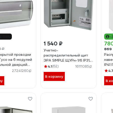
-39%
-
1 540 ₽
78
869
0 ₽
Учетно-
крытой проводки
Расп
распределительный щит
Тусо на 6 модулей
наве
ЭРА SIMPLE ЩУРн-1/6 IP31,
альной дверцей
IP41
285х190х145 Б0041651
4.1
(62)
16111085
83 мм 68106
4.
27241260
В корзину
ну
В к