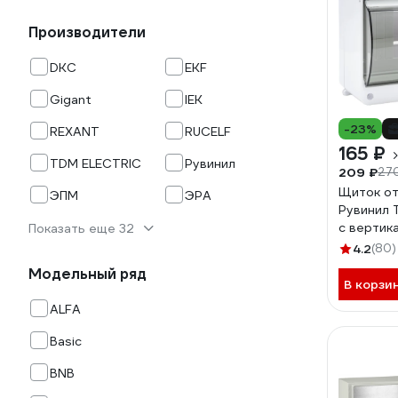
Производители
DKC
EKF
Gigant
IEK
-23%
REXANT
RUCELF
165 ₽
TDM ELECTRIC
Рувинил
209 ₽
27
Щиток от
ЭПМ
ЭРА
Рувинил 
с вертик
Показать еще 32
130x159x
4.2
(80)
Модельный ряд
В корзи
ALFA
Basic
BNB