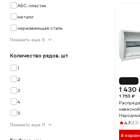
АБС-пластик
металл
нержавеющая сталь
Показать еще 9
Количество рядов, шт
1
2
-18%
1 430 
3
1 753 ₽
4
Распред
навесной
5
Народны
TDM ELE
4.7
(23)
Показать еще 11
0710
В корзи