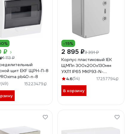
30%
-15%
0 ₽
2 895 ₽
3 391 ₽
 ₽
1 113 ₽
Корпус пластиковый IEK
ределительный
ЩМПп 300х200х130мм
сной щит EKF ЩРН-П-8
УХЛ1 IP65 MKP93-N-
 PROxima pb40-n-8
302013-65
4.6
(54)
17257794
7
(49)
15223479
В корзину
орзину