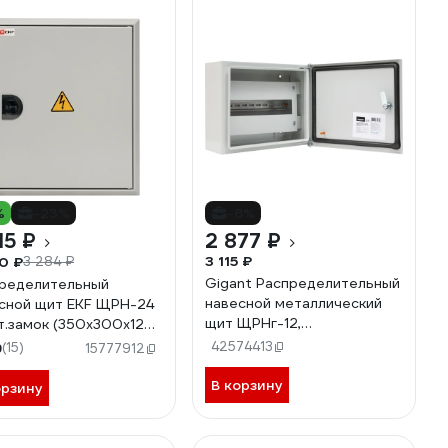
%
-23%
-8%
15 ₽
2 877 ₽
3 115 ₽
0 ₽
3 284 ₽
Gigant Распределительный
ределительный
навесной металлический
сной щит EKF ЩРН-24
щит ЩРНг-12,
т.замок (350х300х120)
250х300х120, IP54 GEP-
 PROxima mb21-24n
42574413
9
(15)
15777912
02-03
В корзину
орзину