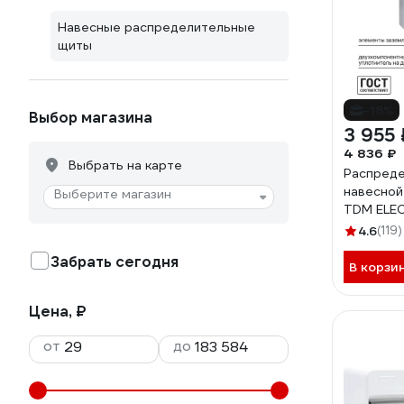
Навесные распределительные
щиты
-18%
Выбор магазина
3 955 
4 836 ₽
Выбрать на карте
Распред
навесной
Выберите магазин
TDM ELE
0071
4.6
(119)
Забрать сегодня
В корзи
Цена, ₽
от
до