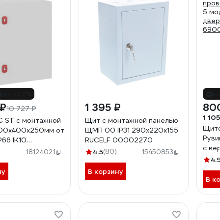
до -27%
-
 ₽
1 395 ₽
80
10 727 ₽
1 105
 ST с монтажной
Щит с монтажной панелью
Щито
500х400х250мм от
ЩМП 00 IP31 290х220х155
Руви
P66 IK10
RUCELF 00002270
с ве
9
4.5
(80)
18124021
15450853
200x
4.
ну
В корзину
В к