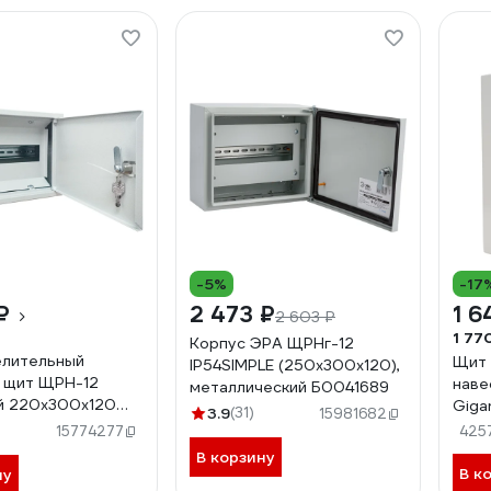
-5%
-17
₽
2 473 ₽
1 6
2 603 ₽
1 77
Корпус ЭРА ЩРНг-12
елительный
Щит 
IP54SIMPLE (250х300х120),
 щит ЩРН-12
наве
металлический Б0041689
й 220х300х120
Giga
3.9
(31)
15981682
CTRIC SQ0905-
330х
15774277
425
15
В корзину
В к
ну