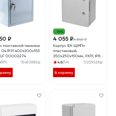
-16%
50 ₽
4 055 ₽
4 845 ₽
с монтажной панелью
Корпус IEK ЩМПп
04 IP31 400х300х155
пластиковый,
ELF 00002274
350х250х150мм, УХЛ1, IP65
MKP93-N-352515-65
6
(85)
4.6
(54)
15450863
17255526
орзину
В корзину