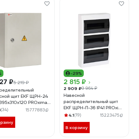
%
-29%
27 ₽
2 815 ₽
5 219 ₽
2 909 ₽
3 964 ₽
ределительный
Навесной
сной щит EKF ЩРН-24
распределительный щит
 395x310x120 PROxima
EKF ЩРН-П-36 IP41 PROxima
4-24
8
(34)
15777883
pb40-n-36
4.1
(19)
15223475
орзину
В корзину