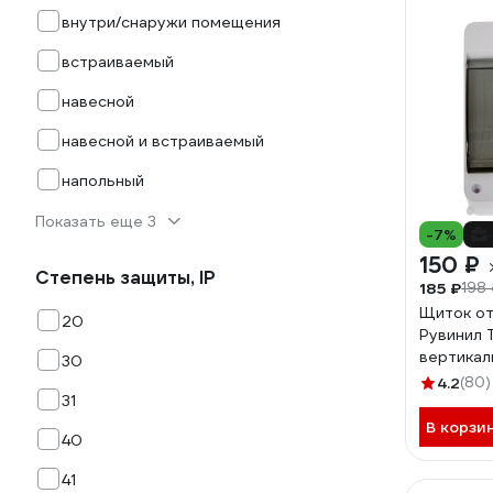
внутри/снаружи помещения
встраиваемый
навесной
навесной и встраиваемый
напольный
Показать еще 3
-7%
150 ₽
Степень защиты, IP
185 ₽
198 
Щиток от
20
Рувинил 
вертикал
30
130x87x8
4.2
(80)
31
В корзи
40
41