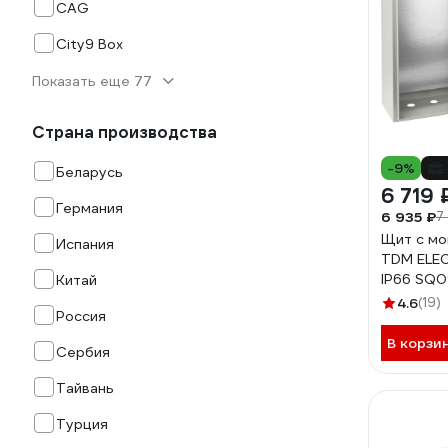
CAG
City9 Box
Показать еще 77
Страна производства
-9%
Беларусь
6 719 
Германия
6 935 ₽
7
Щит с мо
Испания
TDM ELE
IP66 SQ
Китай
4.6
(19)
Россия
В корзи
Сербия
Тайвань
Турция