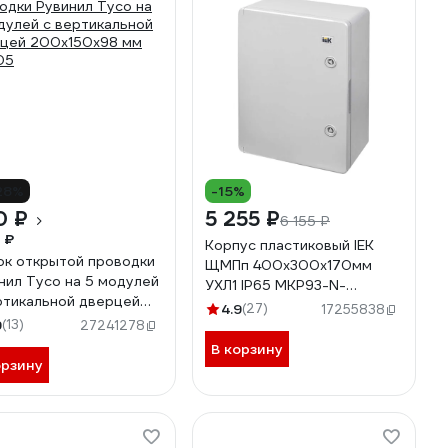
28%
-15%
0 ₽
5 255 ₽
6 155 ₽
 ₽
Корпус пластиковый IEK
к открытой проводки
ЩМПп 400х300х170мм
нил Тусо на 5 модулей
УХЛ1 IP65 MKP93-N-
ртикальной дверцей
403017-65
4.9
(27)
17255838
150x98 мм 69005
9
(13)
27241278
В корзину
орзину