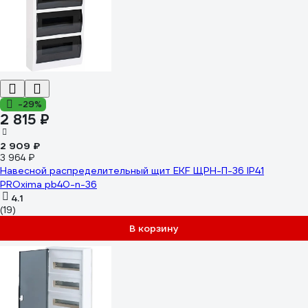
-29%
2 815 ₽
2 909 ₽
3 964 ₽
Навесной распределительный щит EKF ЩРН-П-36 IP41
PROxima pb40-n-36
4.1
(19)
В корзину