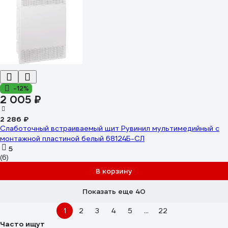
-12%
2 005 ₽
2 286 ₽
Слаботочный встраиваемый щит Рувинил мультимедийный с
монтажной пластиной белый 68124Б-СЛ
5
(6)
В корзину
Показать еще 40
1
2
3
4
5
...
22
Часто ищут