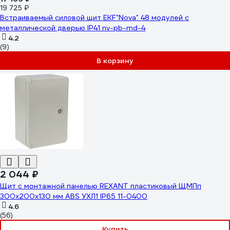
19 725 ₽
Встраиваемый силовой щит EKF"Nova" 48 модулей с
металлической дверью IP41 nv-pb-md-4
4.2
(9)
В корзину
2 044 ₽
Щит с монтажной панелью REXANT пластиковый ЩМПп
300x200x130 мм ABS УХЛ1 IP65 11-0400
4.6
(56)
Купить