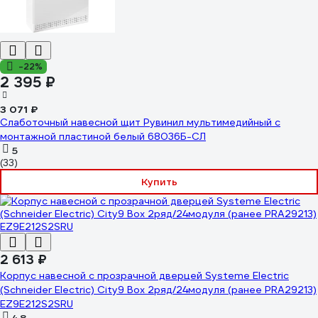
-22%
2 395 ₽
3 071 ₽
Слаботочный навесной щит Рувинил мультимедийный с
монтажной пластиной белый 68036Б-СЛ
5
(33)
Купить
2 613 ₽
Корпус навесной с прозрачной дверцей Systeme Electric
(Schneider Electric) City9 Box 2ряд/24модуля (ранее PRA29213)
EZ9E212S2SRU