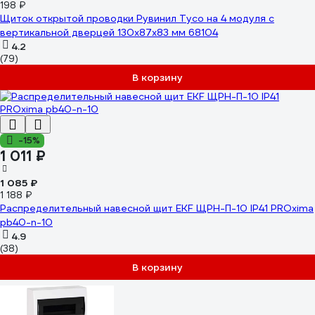
198 ₽
Щиток открытой проводки Рувинил Тусо на 4 модуля с
вертикальной дверцей 130x87x83 мм 68104
4.2
(79)
В корзину
-15%
1 011 ₽
1 085 ₽
1 188 ₽
Распределительный навесной щит EKF ЩРН-П-10 IP41 PROxima
pb40-n-10
4.9
(38)
В корзину