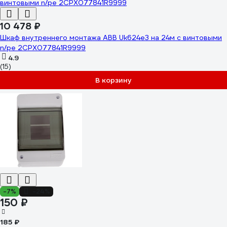
10 478 ₽
Шкаф внутреннего монтажа ABB Uk624e3 на 24м с винтовыми
n/pe 2CPX077841R9999
4.9
(15)
В корзину
-7%
-24%
150 ₽
185 ₽