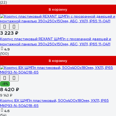
(22)
В корзину
3 223 ₽
Корпус пластиковый REXANT ЩМПп с прозрачной дверцей и
монтажной панелью 350x250x150мм, АБС, УХЛ1, IP65 11-0411
4.9
(100)
В корзину
-8%
8 420 ₽
9 143 ₽
Корпус IEK ЩМПп пластиковый, 500х400х180мм, УХЛ1, IP65
MKP93-N-504018-65
4.6
(54)