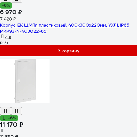
-6%
6 970 ₽
7 428 ₽
Корпус IEK ЩМПп пластиковый, 400х300х220мм, УХЛ1, IP65
MKP93-N-403022-65
4.9
(27)
В корзину
-6%
11 170 ₽
11 850 ₽