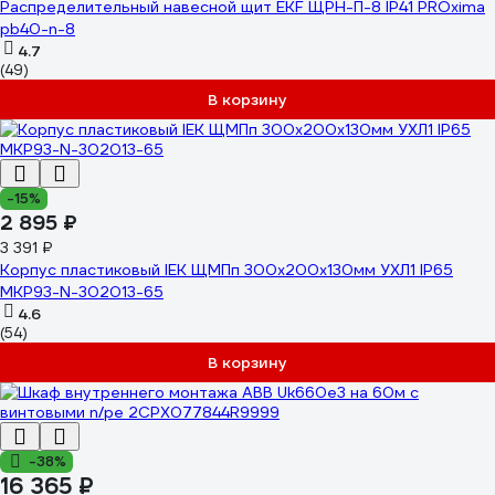
Распределительный навесной щит EKF ЩРН-П-8 IP41 PROxima
pb40-n-8
4.7
(49)
В корзину
-15%
2 895 ₽
3 391 ₽
Корпус пластиковый IEK ЩМПп 300х200х130мм УХЛ1 IP65
MKP93-N-302013-65
4.6
(54)
В корзину
-38%
16 365 ₽