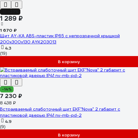
-23%
1 289 ₽
1 670 ₽
Щит AY-KA ABS-пластик IP65 с непрозрачной крышкой
200x300x130 AYK203013
4.3
(19)
В корзину
-14%
7 230 ₽
8 438 ₽
Встраиваемый слаботочный щит EKF"Nova" 2 габарит с
пластиковой дверью IP41 nv-mb-pd-2
4.9
(9)
В корзину