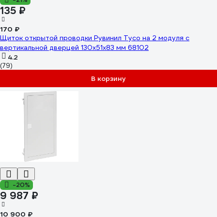
135 ₽
170 ₽
Щиток открытой проводки Рувинил Тусо на 2 модуля с
вертикальной дверцей 130x51x83 мм 68102
4.2
(79)
В корзину
-20%
9 987 ₽
10 900 ₽