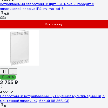
Встраиваемый слаботочный щит EKF"Nova" 3 габарит с
пластиковой дверью IP41 nv-mb-pd-3
4.8
(33)
В корзину
-10%
2 755 ₽
3 071 ₽
Слаботочный встраиваемый щит Рувинил мультимедийный, с
монтажной пластиной, белый 68136Б-СЛ
5