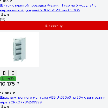
1 105 ₽
Щиток открытой проводки Рувинил Тусо на 5 модулей с
вертикальной дверцей 200x150x98 мм 69005
4.9
(13)
В корзину
-43%
10 175 ₽
17 987 ₽
Шкаф внутреннего монтажа ABB Uk636e3 на 36м с винтовыми
n/pe 2CPX077842R9999
4.6