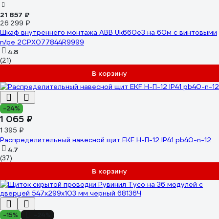
21 857 ₽
26 299 ₽
Шкаф внутреннего монтажа ABB Uk660e3 на 60м с винтовыми
n/pe 2CPX077844R9999
4.8
(21)
В корзину
-24%
1 065 ₽
1 395 ₽
Распределительный навесной щит EKF Н-П-12 IP41 pb40-n-12
4.7
(37)
В корзину
-15%
-24%