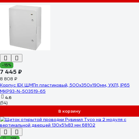
-15%
7 445 ₽
8 808 ₽
Корпус IEK ЩМПп пластиковый, 500х350х190мм, УХЛ1, IP65
MKP93-N-503519-65
4.6
(54)
В корзину
-21%