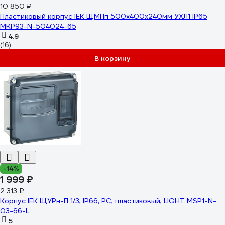
10 850 ₽
Пластиковый корпус IEK ЩМПп 500x400x240мм УХЛ1 IP65
MKP93-N-504024-65
4.9
(16)
В корзину
-14%
1 999 ₽
2 313 ₽
Корпус IEK ЩУРн-П 1/3, IP66, PC, пластиковый, LIGHT MSP1-N-
03-66-L
5