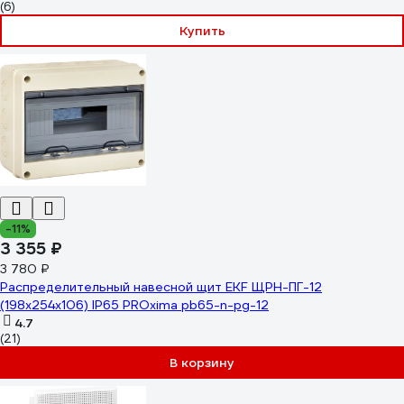
(6)
Купить
-11%
3 355 ₽
3 780 ₽
Распределительный навесной щит EKF ЩРН-ПГ-12
(198х254х106) IP65 PROxima pb65-n-pg-12
4.7
(21)
В корзину