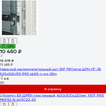
-22%
10 460 ₽
12 015 ₽
13 466 ₽
Навесной распределительный щит EKF PROxima ЩРН-ПГ-36
625х345х155 IP65 pb65-n-pg-36m
4.6
(9)
В корзину