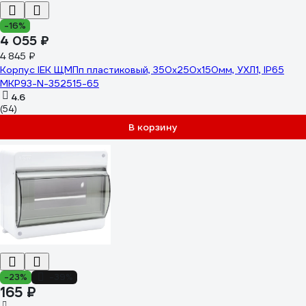
-16%
4 055 ₽
4 845 ₽
Корпус IEK ЩМПп пластиковый, 350х250х150мм, УХЛ1, IP65
MKP93-N-352515-65
4.6
(54)
В корзину
-23%
-39%
165 ₽