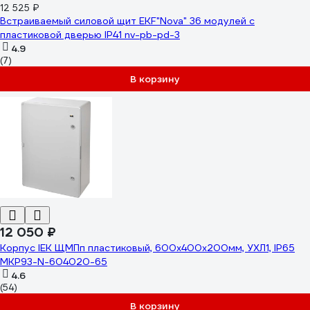
12 525 ₽
Встраиваемый силовой щит EKF"Nova" 36 модулей с
пластиковой дверью IP41 nv-pb-pd-3
4.9
(7)
В корзину
12 050 ₽
Корпус IEK ЩМПп пластиковый, 600х400х200мм, УХЛ1, IP65
MKP93-N-604020-65
4.6
(54)
В корзину