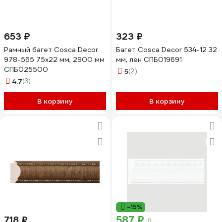
653 ₽
323 ₽
Рамный багет Cosca Decor
Багет Cosca Decor 534-12 32
978-565 75x22 мм, 2900 мм
мм, лен СПБ019691
СПБ025500
5
(2)
4.7
(3)
В корзину
В корзину
-15%
587 ₽
718 ₽