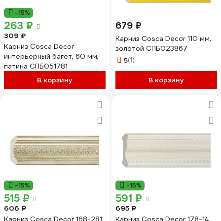
-15%
263 ₽
679 ₽
309 ₽
Карниз Cosca Decor 110 мм,
Карниз Cosca Decor
золотой СПБ023867
интерьерный багет, 60 мм,
5
(1)
патина СПБ051781
В корзину
В корзину
-15%
-15%
515 ₽
591 ₽
606 ₽
695 ₽
Карниз Cosca Decor 168-281
Карниз Cosca Decor 178-14