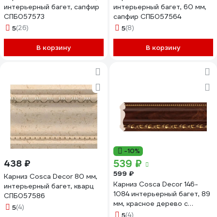
интерьерный багет, сапфир
интерьерный багет, 60 мм,
СПБ057573
сапфир СПБ057564
5
(26)
5
(8)
В корзину
В корзину
-10%
539 ₽
438 ₽
599 ₽
Карниз Cosca Decor 80 мм,
Карниз Cosca Decor 146-
интерьерный багет, кварц
1084 интерьерный багет, 89
СПБ057586
мм, красное дерево с
5
(4)
золотом СПБ016571
5
(4)