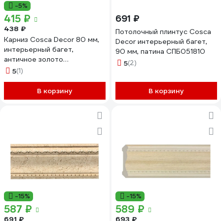
-5%
415 ₽
691 ₽
438 ₽
Потолочный плинтус Cosca
Карниз Cosca Decor 80 мм,
Decor интерьерный багет,
интерьерный багет,
90 мм, патина СПБ051810
античное золото
5
(2)
СПБ029375
5
(1)
В корзину
В корзину
-15%
-15%
587 ₽
589 ₽
691 ₽
693 ₽