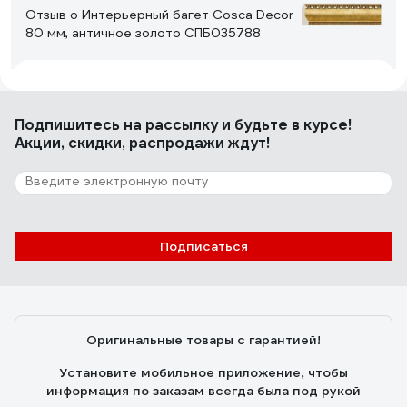
Отзыв о Интерьерный багет Cosca Decor
80 мм, античное золото СПБ035788
Геннадий
01.11.2025
Недорого, качественно и красиво
Подпишитесь
на рассылку
и будьте в курсе!
Акции, скидки, распродажи ждут!
1 отзыв
Отзыв о Багет Decomaster 57x26x2900
мм 553-114 ДМ
Подписаться
Дмитрий
08.04.2025
Собрал раму для картины, вполне добротно
Оригинальные товары с гарантией!
Установите мобильное приложение, чтобы
информация по заказам всегда была под рукой