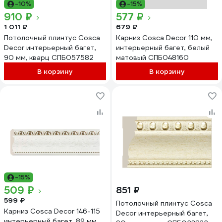
-10%
-15%
910 ₽
577 ₽
1 011 ₽
679 ₽
Потолочный плинтус Cosca
Карниз Cosca Decor 110 мм,
Decor интерьерный багет,
интерьерный багет, белый
90 мм, кварц СПБ057582
матовый СПБ048160
В корзину
В корзину
-15%
509 ₽
851 ₽
599 ₽
Потолочный плинтус Cosca
Карниз Cosca Decor 146-115
Decor интерьерный багет,
интерьерный багет, 89 мм,