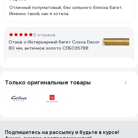
Отличный полуматовый, без сильного блеска багет.
Именно такой, как я хотела.
5 отзывов
Отзыв о Интерьерный багет Cosca Decor
80 мм, античное золото СПБ035788
Геннадий
01.11.2025
Недорого, качественно и красиво
Только оригинальные товары
1 отзыв
Отзыв о Багет Decomaster 57x26x2900
мм 553-114 ДМ
Дмитрий
08.04.2025
Подпишитесь
на рассылку
и будьте в курсе!
Собрал раму для картины, вполне добротно