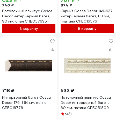
629 ₽
787 ₽
740 ₽
874 ₽
Потолочный плинтус Cosca
Карниз Cosca Decor 146-937
Decor интерьерный багет,
интерьерный багет, 89 мм,
90 мм, опал СПБ057695
платина СПБ016576
В корзину
В корзину
718 ₽
533 ₽
Интерьерный багет Cosca
Потолочный плинтус Cosca
Decor 176-1 64 мм, венге
Decor интерьерный багет,
СПБ016776
60 мм, патина СПБ051809
5
(2)