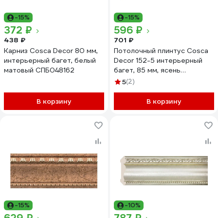
-15%
-15%
372 ₽
596 ₽
438 ₽
701 ₽
Карниз Cosca Decor 80 мм,
Потолочный плинтус Cosca
интерьерный багет, белый
Decor 152-5 интерьерный
матовый СПБ048162
багет, 85 мм, ясень
золотистый СПБ016605
5
(2)
В корзину
В корзину
-15%
-10%