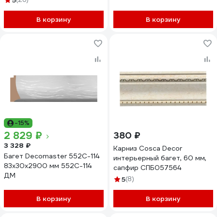
5
СПБ048168
В корзину
В корзину
-15%
2 829 ₽
380 ₽
3 328 ₽
Карниз Cosca Decor
Багет Decomaster 552C-114
интерьерный багет, 60 мм,
83x30x2900 мм 552C-114
сапфир СПБ057564
ДМ
5
(8)
В корзину
В корзину