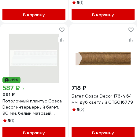
5
(1)
В корзину
В корзину
-15%
587 ₽
718 ₽
691 ₽
Багет Cosca Decor 176-4 64
Потолочный плинтус Cosca
мм, дуб светлый СПБ016779
Decor интерьерный багет,
5
(5)
90 мм, белый матовый
СПБ048190
5
(1)
В корзину
В корзину