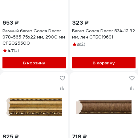
653 ₽
323 ₽
Рамный багет Cosca Decor
Багет Cosca Decor 534-12 32
978-565 75x22 мм, 2900 мм
мм, лен СПБ019691
СПБ025500
5
(2)
4.7
(3)
В корзину
В корзину
825 ₽
718 ₽