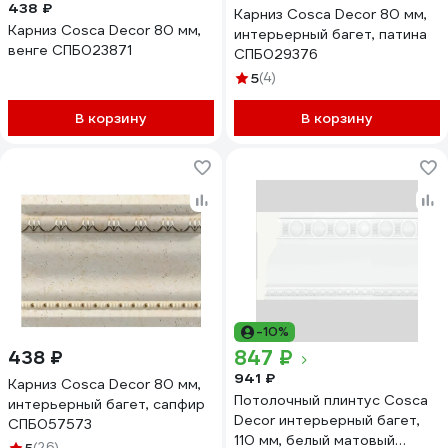
438 ₽
Карниз Cosca Decor 80 мм,
Карниз Cosca Decor 80 мм,
интерьерный багет, патина
венге СПБ023871
СПБ029376
5
(4)
В корзину
В корзину
-10%
847 ₽
438 ₽
941 ₽
Карниз Cosca Decor 80 мм,
Потолочный плинтус Cosca
интерьерный багет, сапфир
Decor интерьерный багет,
СПБ057573
110 мм, белый матовый
(26)