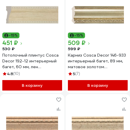
-15%
-15%
451 ₽
509 ₽
530 ₽
599 ₽
Потолочный плинтус Cosca
Карниз Cosca Decor 146-933
Decor 192-12 интерьерный
интерьерный багет, 89 мм,
багет, 60 мм, лен
матовое золотом
СПБ019690
СПБ016575
4.8
(10)
5
(7)
В корзину
В корзину