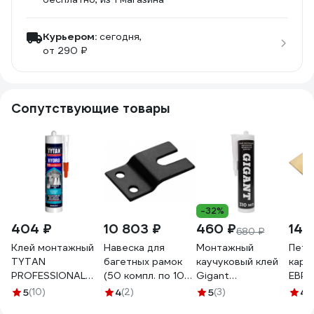
Курьером:
сегодня,
от 290 ₽
Сопутствующие товары
-32%
404 ₽
10 803 ₽
460 ₽
146
680 ₽
Клей монтажный
Навеска для
Монтажный
Петл
TYTAN
багетных рамок
каучуковый клей
карт
PROFESSIONAL
(50 компл. по 10
Gigant
ЕВР
HYDRO FIX
шт.) черный
прозрачный 310
бол. 
5
(10)
4
(2)
5
(3)
4.
акрилатный
DOMART
мл GLN-310