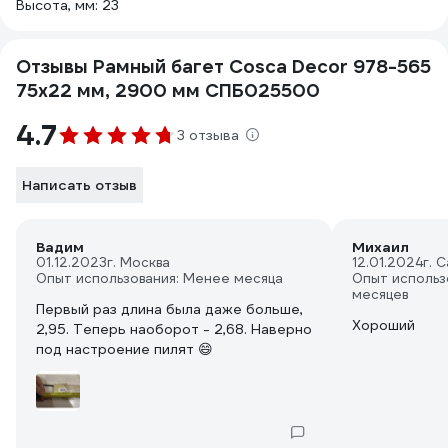
Высота, мм: 23
Отзывы Рамный багет Cosca Decor 978-565
75x22 мм, 2900 мм СПБ025500
4.7
3 отзыва
Написать отзыв
Вадим
Михаил
01.12.2023
г. Москва
12.01.2024
г. 
Опыт использования: Менее месяца
Опыт использ
месяцев
Первый раз длина была даже больше,
Хороший
2,95. Теперь наоборот - 2,68. Наверно
под настроение пилят 😄