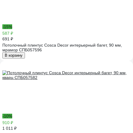
-15%
587 ₽
691 ₽
Потолочный плинтус Cosca Decor интерьерный багет, 90 мм,
мрамор СПБ057596
В корзину
-10%
910 ₽
1 011 ₽