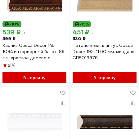
-10%
-15%
539 ₽
451 ₽
599 ₽
530 ₽
Карниз Cosca Decor 146-
Потолочный плинтус Cosca
1084 интерьерный багет, 89
Decor 192-11 60 мм, миндаль
мм, красное дерево с
СПБ019676
золотом СПБ016571
5
(4)
В корзину
В корзину