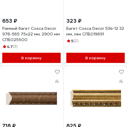
653 ₽
323 ₽
Рамный багет Cosca Decor
Багет Cosca Decor 534-12 32
978-565 75x22 мм, 2900 мм
мм, лен СПБ019691
СПБ025500
5
(2)
4.7
(3)
В корзину
В корзину
718 ₽
825 ₽