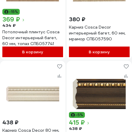
-15%
369 ₽
380 ₽
434 ₽
Карниз Cosca Decor
Потолочный плинтус Cosca
интерьерный багет, 60 мм,
Decor интерьерный багет,
мрамор СПБ057590
60 мм, топаз СПБ057741
В корзину
В корзину
-5%
415 ₽
438 ₽
438 ₽
Карниз Cosca Decor 80 мм,