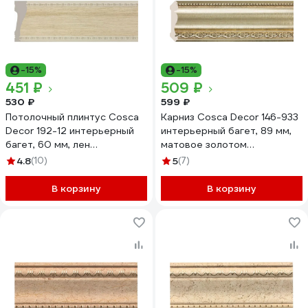
-15%
-15%
451 ₽
509 ₽
530 ₽
599 ₽
Потолочный плинтус Cosca
Карниз Cosca Decor 146-933
Decor 192-12 интерьерный
интерьерный багет, 89 мм,
багет, 60 мм, лен
матовое золотом
СПБ019690
СПБ016575
4.8
(10)
5
(7)
В корзину
В корзину