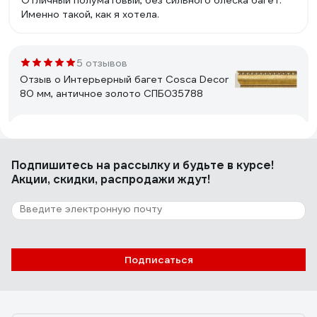
Отличный полуматовый, без сильного блеска багет.
Именно такой, как я хотела.
5 отзывов
Отзыв о Интерьерный багет Cosca Decor
80 мм, античное золото СПБ035788
Геннадий
01.11.2025
Недорого, качественно и красиво
Подпишитесь
на рассылку
и будьте в курсе!
Акции, скидки, распродажи ждут!
1 отзыв
Отзыв о Багет Decomaster 57x26x2900
мм 553-114 ДМ
Подписаться
Дмитрий
08.04.2025
Собрал раму для картины, вполне добротно