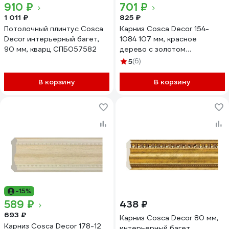
910 ₽
701 ₽
1 011 ₽
825 ₽
Потолочный плинтус Cosca
Карниз Cosca Decor 154-
Decor интерьерный багет,
1084 107 мм, красное
90 мм, кварц СПБ057582
дерево с золотом
СПБ016626
5
(6)
В корзину
В корзину
-15%
589 ₽
438 ₽
693 ₽
Карниз Cosca Decor 80 мм,
Карниз Cosca Decor 178-12
интерьерный багет,