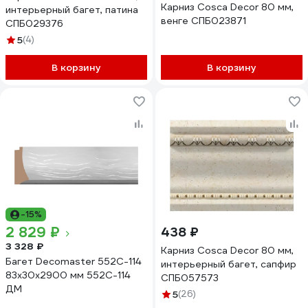
Карниз Cosca Decor 80 мм,
интерьерный багет, патина
венге СПБ023871
СПБ029376
5
(4)
В корзину
В корзину
-15%
2 829 ₽
438 ₽
3 328 ₽
Карниз Cosca Decor 80 мм,
Багет Decomaster 552C-114
интерьерный багет, сапфир
83x30x2900 мм 552C-114
СПБ057573
ДМ
5
(26)