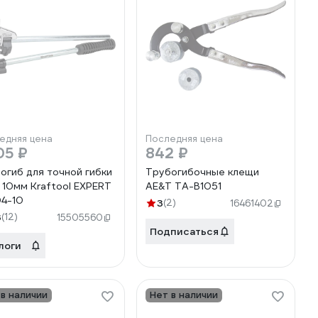
едняя цена
Последняя цена
05 ₽
842 ₽
огиб для точной гибки
Трубогибочные клещи
 10мм Kraftool EXPERT
AE&T TA-B1051
4-10
3
(2)
16461402
3
(12)
15505560
Подписаться
логи
 в наличии
Нет в наличии