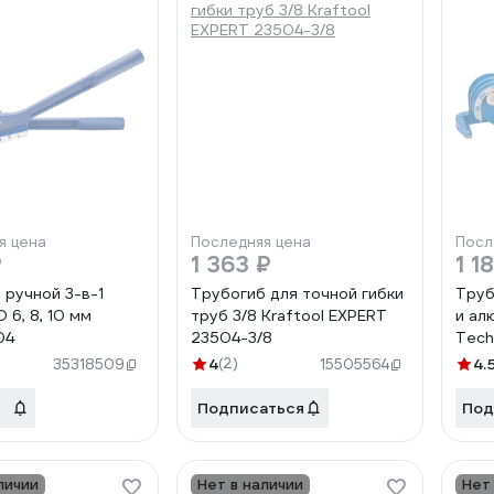
я цена
Последняя цена
Посл
₽
1 363 ₽
1 1
 ручной 3-в-1
Трубогиб для точной гибки
Труб
6, 8, 10 мм
труб 3/8 Kraftool EXPERT
и ал
04
23504-3/8
Tech
град
4
(2)
4.
35318509
15505564
Подписаться
Под
личии
Нет в наличии
Нет