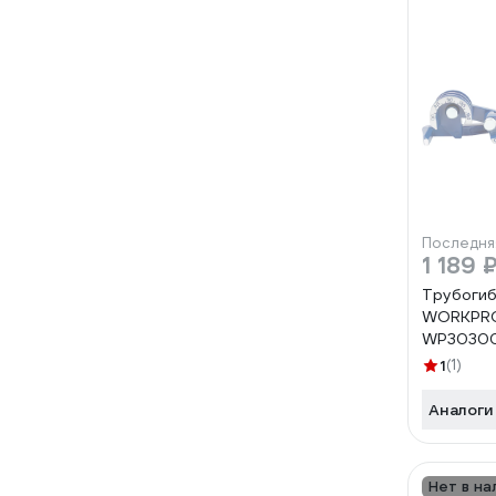
Последня
1 189 
Трубогиб
WORKPRO 
WP3030
1
(1)
Аналоги
Нет в на