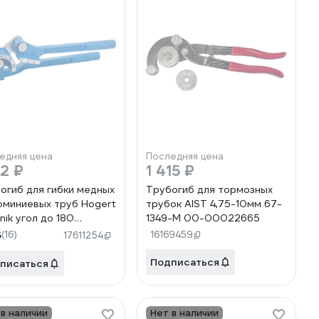
едняя цена
Последняя цена
82 ₽
1 415 ₽
огиб для гибки медных
Трубогиб для тормозных
юминиевых труб Hogert
трубок AIST 4,75-10мм 67-
nik угол до 180
1349-M 00-00022665
усов HT1P630
5
(16)
16169459
17611254
Подписаться
писаться
 в наличии
Нет в наличии