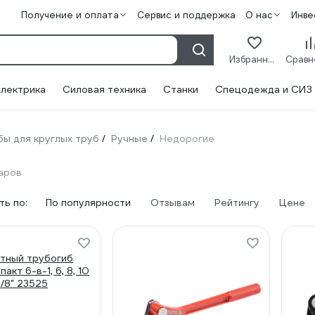
Получение и оплата
Сервис и поддержка
О нас
Инве
Избранное
лектрика
Силовая техника
Станки
Спецодежда и СИЗ
ы для круглых труб
Ручные
Недорогие
/
/
аров
ь по:
По популярности
Отзывам
Рейтингу
Цене