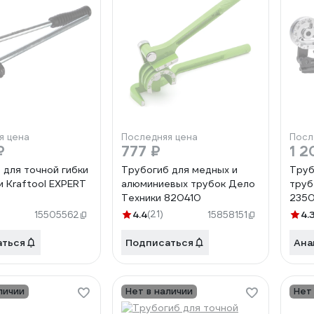
я цена
Последняя цена
Посл
₽
777 ₽
1 2
 для точной гибки
Трубогиб для медных и
Труб
м Kraftool EXPERT
алюминиевых трубок Дело
труб
Техники 820410
2350
4.4
(21)
4.
15505562
15858151
аться
Подписаться
Ана
личии
Нет в наличии
Нет