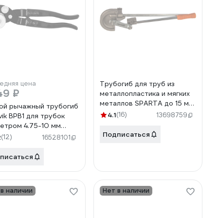
едняя цена
Трубогиб для труб из
49 ₽
металлопластика и мягких
металлов SPARTA до 15 мм
ой рычажный трубогиб
181255
4.1
(16)
13698759
vik BPB1 для трубок
етром 4.75-10 мм
Подписаться
4
2
(12)
16528101
писаться
 в наличии
Нет в наличии