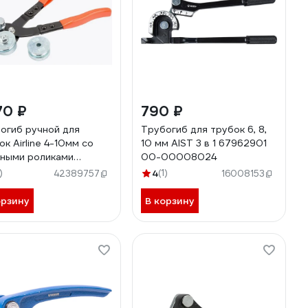
70 ₽
790 ₽
огиб ручной для
Трубогиб для трубок 6, 8,
ок Airline 4-10мм со
10 мм AIST 3 в 1 67962901
ными роликами
00-00008024
T018
)
4
(1)
42389757
16008153
орзину
В корзину