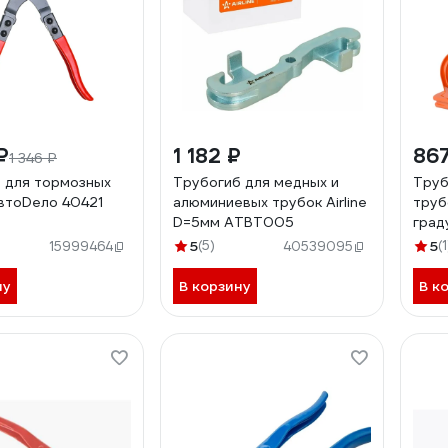
₽
1 182 ₽
867
1 346 ₽
 для тормозных
Трубогиб для медных и
Труб
втоDело 40421
алюминиевых трубок Airline
труб
D=5мм ATBT005
град
5
(5)
5
(1
15999464
40539095
ну
В корзину
В к