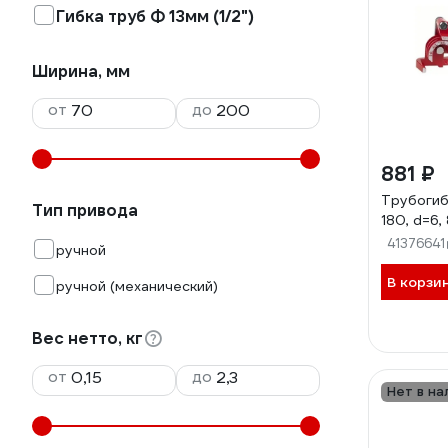
Гибка труб Ф 13мм (1/2")
Ширина, мм
от
до
881 ₽
Трубогиб
Тип привода
180, d=6
41376641
ручной
В корзи
ручной (механический)
Вес нетто, кг
от
до
Нет в на