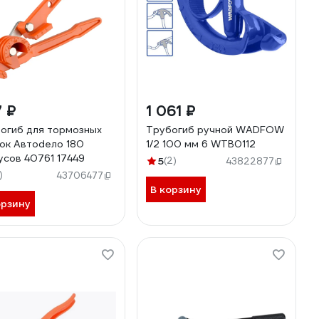
 ₽
1 061 ₽
огиб для тормозных
Трубогиб ручной WADFOW
ок Автоdело 180
1/2 100 мм 6 WTB0112
усов 40761 17449
5
(2)
43822877
)
43706477
В корзину
орзину