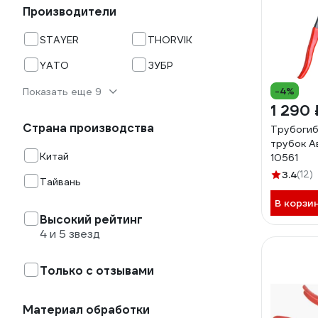
Производители
STAYER
THORVIK
YATO
ЗУБР
-4%
Показать еще 9
1 290 
Страна производства
Трубогиб
трубок А
Китай
10561
3.4
(12)
Тайвань
В корзи
Высокий рейтинг
4 и 5 звезд
Только с отзывами
Материал обработки