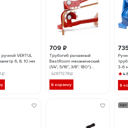
709 ₽
735
 ручной VERTUL
Трубогиб рычажный
Ручн
аметр 6, 8, 10 мм
BestRoom механический
труб
(1/4", 5/16", 3/8"; 180°)
3-6 
трубогиб ручной
2
42871278
4.
ну
В корзину
В к
Нет