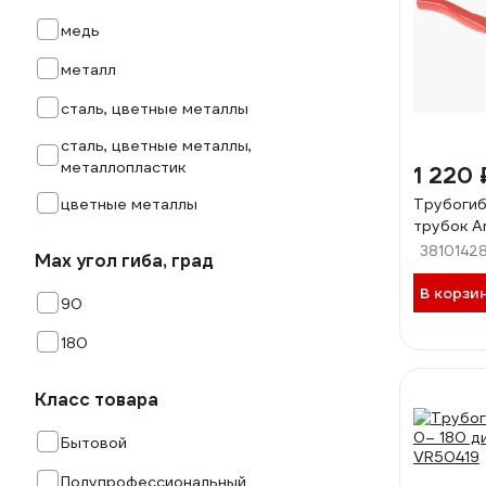
медь
металл
сталь, цветные металлы
сталь, цветные металлы,
металлопластик
1 220 
цветные металлы
Трубогиб
трубок A
3810142
Мах угол гиба, град
В корзи
90
180
Класс товара
Бытовой
Полупрофессиональный