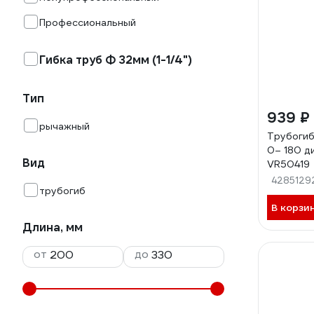
Профессиональный
Гибка труб Ф 32мм (1-1/4")
Тип
939 ₽
рычажный
Трубогиб
0– 180 ди
Вид
VR50419
4285129
трубогиб
В корзи
Длина, мм
от
до