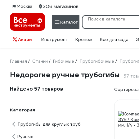
306 магазинов
Москва
Каталог
Акции
Инструмент
Крепеж
Всё для сада
Э
Главная
Станки
Гибочные
Трубогибочные
Трубогиб
/
/
/
/
Недорогие ручные трубогибы
57 тов
Найдено 57 товаров
Сортироват
Категория
Трубогибы для круглых труб
Ручные