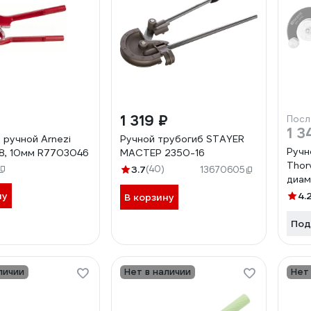
1 319 ₽
Посл
1 3
 ручной Arnezi
Ручной трубогиб STAYER
Ручн
, 8, 10мм R7703046
МАСТЕР 2350-16
Thor
3.7
(40)
13670605
диам
5324
ну
4.
В корзину
Под
личии
Нет в наличии
Нет