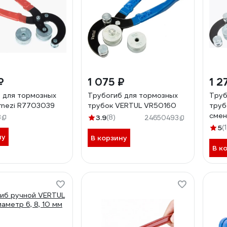
₽
1 075 ₽
1 2
 для тормозных
Трубогиб для тормозных
Труб
rnezi R7703039
трубок VERTUL VR50160
труб
смен
8
3.9
(8)
24650493
ATB
5
(1
ну
В корзину
В к