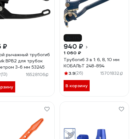
-11%
 ₽
940 ₽
1 060 ₽
ой рычажный трубогиб
Трубогиб 3 в 1: 6, 8, 10 мм
vik BPB2 для трубок
КОБАЛЬТ 248-894
етром 3-6 мм 53245
3.9
(26)
15701832
7
(13)
16528106
В корзину
орзину