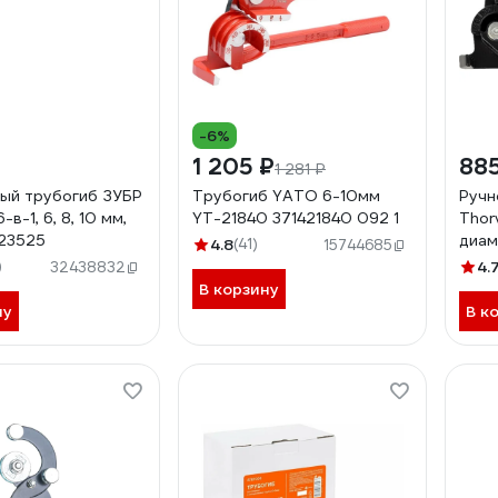
-6%
1 205 ₽
885
1 281 ₽
ый трубогиб ЗУБР
Трубогиб YATO 6-10мм
Ручн
-в-1, 6, 8, 10 мм,
YT-21840 371421840 092 1
Thor
" 23525
диам
4.8
(41)
15744685
)
4.
32438832
В корзину
ну
В к