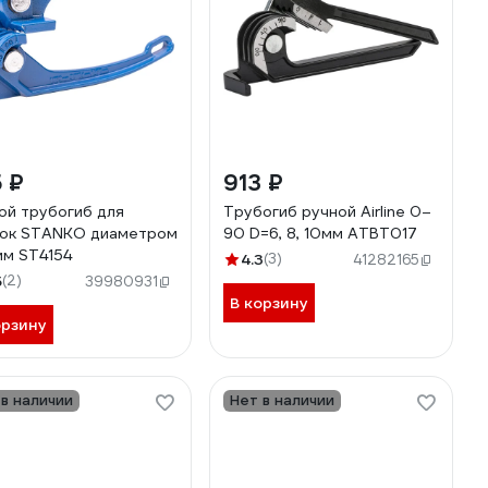
 ₽
913 ₽
ой трубогиб для
Трубогиб ручной Airline 0–
ок STANKO диаметром
90 D=6, 8, 10мм ATBT017
мм ST4154
4.3
(3)
41282165
5
(2)
39980931
В корзину
орзину
 в наличии
Нет в наличии