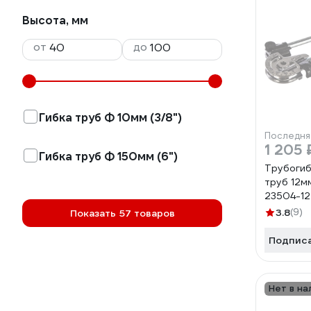
Высота, мм
от
до
Гибка труб Ф 10мм (3/8")
Последня
1 205 
Гибка труб Ф 150мм (6")
Трубогиб
труб 12м
23504-12
3.8
(9)
Показать 57 товаров
Подпис
Нет в на