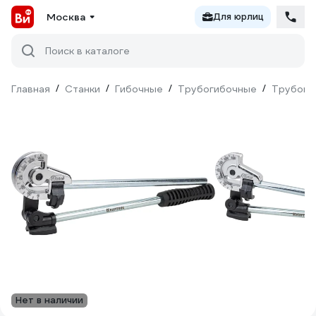
Москва
Для юрлиц
Поиск в каталоге
Главная
/
Станки
/
Гибочные
/
Трубогибочные
/
Трубогиб
Нет в наличии