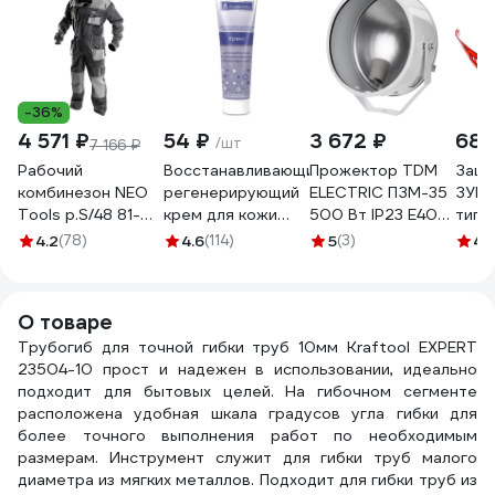
-36%
4 571 ₽
54 ₽
3 672 ₽
68 
/шт
7 166 ₽
Рабочий
Восстанавливающий
Прожектор TDM
Защи
комбинезон NEO
регенерирующий
ELECTRIC ПЗМ-35
ЗУБР
Tools p.S/48 81-
крем для кожи
500 Вт IP23 Е40
типа
250-S
АЛИРАНТА 100мл
УХЛ1 SQ0317-
4.2
(78)
4.6
(114)
5
(3)
4.
10001
0002
О товаре
Трубогиб для точной гибки труб 10мм Kraftool EXPERT
23504-10 прост и надежен в использовании, идеально
подходит для бытовых целей. На гибочном сегменте
расположена удобная шкала градусов угла гибки для
более точного выполнения работ по необходимым
размерам. Инструмент служит для гибки труб малого
диаметра из мягких металлов. Подходит для гибки труб из