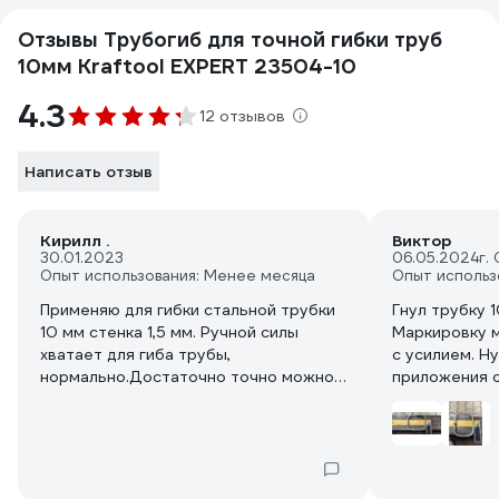
Отзывы Трубогиб для точной гибки труб
10мм Kraftool EXPERT 23504-10
4.3
12 отзывов
Написать отзыв
Кирилл .
Виктор
30.01.2023
06.05.2024
г.
Опыт использования: Менее месяца
Опыт использ
Применяю для гибки стальной трубки
Гнул трубку 1
10 мм стенка 1,5 мм. Ручной силы
Маркировку м
хватает для гиба трубы,
с усилием. Н
нормально.Достаточно точно можно
приложения с
согнуть заданный угол, угломер
опирался на 
нанесен на корпус трубогиба.
Багажник пок
маленький пр
между гибами
проблемно