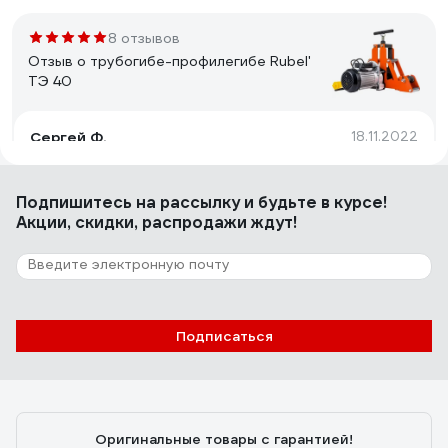
8 отзывов
Отзыв о трубогибе-профилегибе Rubel'
ТЭ 40
Сергей Ф.
18.11.2022
Отличная простая вещь
Подпишитесь
на рассылку
и будьте в курсе!
Акции, скидки, распродажи ждут!
2 отзыва
Отзыв о трубогибе Rothenberger Robull
ME
Анатолий
14.11.2025
Подписаться
Отличное приобретение для объекта. Экономит
время, силы и деньги в итоге. Простой, надежный и
качественный.
Оригинальные товары с гарантией!