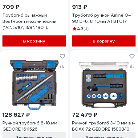
709 ₽
913 ₽
Трубогиб рычажный
Трубогиб ручной Airline 0–
BestRoom механический
90 D=6, 8, 10мм ATBT017
(1/4", 5/16", 3/8"; 180°)
4.3
(3)
трубогиб ручной
В корзину
В корзину
128 627 ₽
72 479 ₽
Ручной трубогиб 6-18 мм
Ручной трубогиб 3-10 мм в i-
GEDORE 1611526
BOXX 72 GEDORE 1589849
Заказать звонок
Заказать звонок