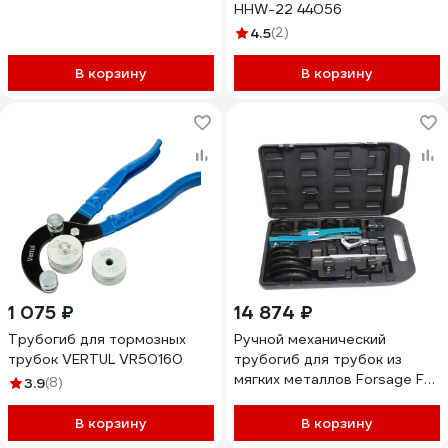
HHW-22 44056
4.5
(2)
В корзину
В корзину
1 075 ₽
14 874 ₽
Трубогиб для тормозных
Ручной механический
трубок VERTUL VR50160
трубогиб для трубок из
мягких металлов Forsage F-
3.9
(8)
W22(19375)
В корзину
В корзину