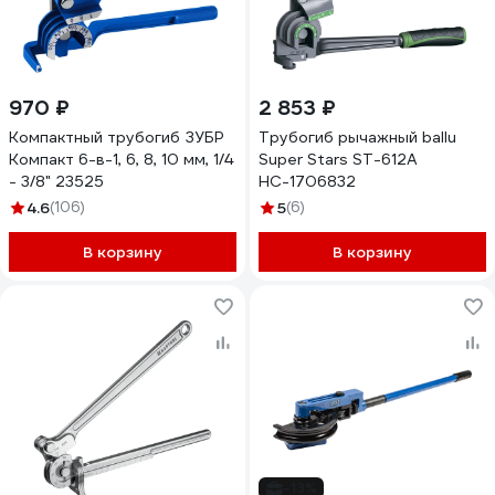
970 ₽
2 853 ₽
Компактный трубогиб ЗУБР
Трубогиб рычажный ballu
Компакт 6-в-1, 6, 8, 10 мм, 1/4
Super Stars ST-612A
- 3/8" 23525
НС-1706832
4.6
(106)
5
(6)
В корзину
В корзину
-13%