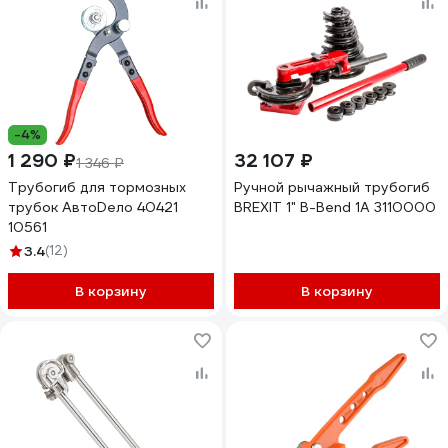
-4%
1 290 ₽
32 107 ₽
1 346 ₽
Трубогиб для тормозных
Ручной рычажный трубогиб
трубок АвтоDело 40421
BREXIT 1" B-Bend 1А 3110000
10561
3.4
(12)
В корзину
В корзину