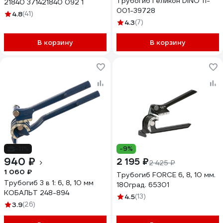
Трубогиб Геликон DINO 11-
21840 371421840 092 1
001-39728
4.8
(41)
4.3
(7)
В корзину
В корзину
-11%
-9%
940 ₽
2 195 ₽
2 425 ₽
1 060 ₽
Трубогиб FORCE 6, 8, 10 мм.
Трубогиб 3 в 1: 6, 8, 10 мм
180град. 65301
КОБАЛЬТ 248-894
4.5
(13)
3.9
(26)