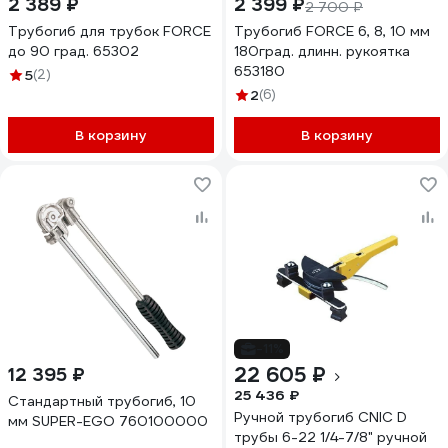
2 389 ₽
2 399 ₽
2 700 ₽
Трубогиб для трубок FORCE
Трубогиб FORCE 6, 8, 10 мм
до 90 град. 65302
180град. длинн. рукоятка
653180
5
(2)
2
(6)
В корзину
В корзину
-11%
22 605 ₽
12 395 ₽
25 436 ₽
Стандартный трубогиб, 10
Ручной трубогиб CNIC D
мм SUPER-EGO 760100000
трубы 6-22 1/4-7/8" ручной