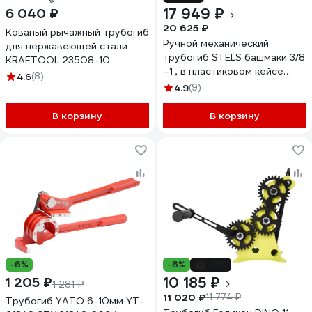
17 949 ₽
6 040 ₽
20 625 ₽
Кованый рычажный трубогиб
Ручной механический
для нержавеющей стали
трубогиб STELS башмаки 3/8
KRAFTOOL 23508-10
–1 , в пластиковом кейсе
4.6
(8)
18112
4.9
(9)
В корзину
В корзину
-6%
-6%
-13%
10 185 ₽
1 205 ₽
1 281 ₽
11 020 ₽
11 774 ₽
Трубогиб YATO 6-10мм YT-