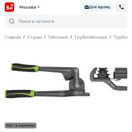
Москва
Для юрлиц
Поиск в каталоге
Главная
/
Станки
/
Гибочные
/
Трубогибочные
/
Трубогиб
Нет в наличии