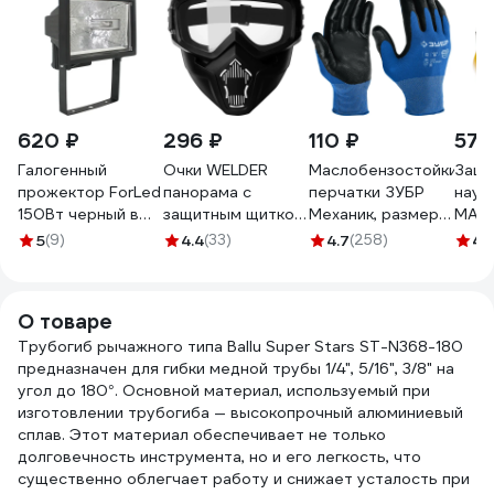
620 ₽
296 ₽
110 ₽
575
Галогенный
Очки WELDER
Маслобензостойкие
Защи
прожектор ForLed
панорама с
перчатки ЗУБР
науш
150Вт черный в
защитным щитком
Механик, размер L
MAST
комплекте с
ОЗТП-5-Ч
11276-L_z01
огол
5
(9)
4.4
(33)
4.7
(258)
4.
лампой 11543
О товаре
Трубогиб рычажного типа Ballu Super Stars ST-N368-180
предназначен для гибки медной трубы 1/4", 5/16", 3/8" на
угол до 180°. Основной материал, используемый при
изготовлении трубогиба — высокопрочный алюминиевый
сплав. Этот материал обеспечивает не только
долговечность инструмента, но и его легкость, что
существенно облегчает работу и снижает усталость при