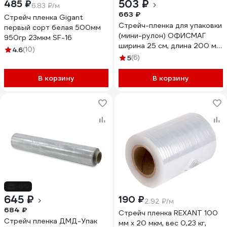
503 ₽
485 ₽
6.83 ₽/м
663 ₽
Стрейч пленка Gigant
Стрейч-пленка для упаковки
первый сорт белая 500мм
(мини-рулон) ОФИСМАГ
950гр 23мкм SF-16
ширина 25 см, длина 200 м,
4.6
(10)
0,92 кг, 20 мкм 603040
5
(6)
В корзину
В корзину
-6%
645 ₽
190 ₽
2.92 ₽/м
684 ₽
Стрейч пленка REXANT 100
Стрейч пленка ДМД-Упак
мм х 20 мкм, вес 0,23 кг,