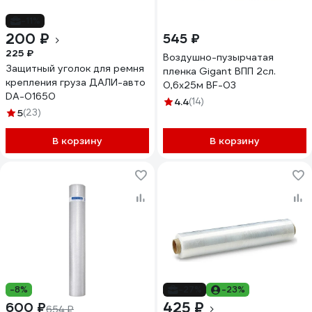
-11%
200 ₽
545 ₽
225 ₽
Воздушно-пузырчатая
Защитный уголок для ремня
пленка Gigant ВПП 2сл.
крепления груза ДАЛИ-авто
0,6х25м BF-03
DA-01650
4.4
(14)
5
(23)
В корзину
В корзину
-8%
-27%
-23%
425 ₽
600 ₽
654 ₽