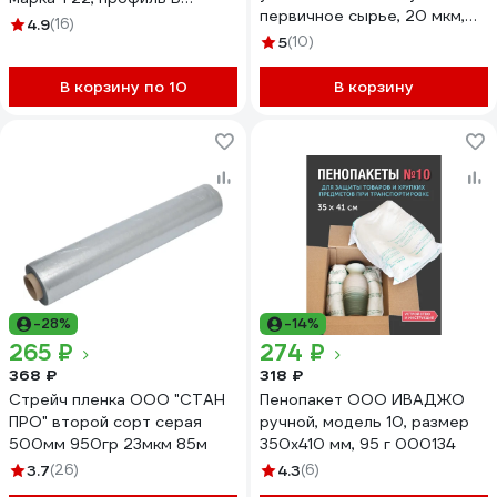
первичное сырье, 20 мкм,
503213
4.9
(16)
12,5 см, 125 м, 0,29 кг нетто,
5
(10)
миниролл 141316
В корзину по 10
В корзину
-28%
-14%
265 ₽
274 ₽
368 ₽
318 ₽
Стрейч пленка ООО "СТАН
Пенопакет ООО ИВАДЖО
ПРО" второй сорт серая
ручной, модель 10, размер
500мм 950гр 23мкм 85м
350х410 мм, 95 г 000134
3.7
(26)
4.3
(6)