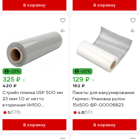
В корзину
В корзину
-23%
-20%
325 ₽
129 ₽
420 ₽
162 ₽
Стрейч пленка USP 500 мм
Пакеты для вакуумирования
23 мкм 1.0 кг нетто
Гермес-Упаковка рулон
вторичная UH100
15х500 ФР-00006823
в50231000
5
(578)
4.8
(50)
В корзину
В корзину