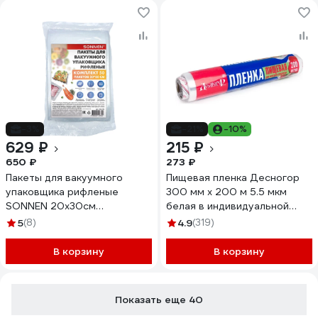
-3%
-21%
-10%
629 ₽
215 ₽
650 ₽
273 ₽
Пакеты для вакуумного
Пищевая пленка Десногор
упаковщика рифленые
300 мм х 200 м 5.5 мкм
SONNEN 20x30см
белая в индивидуальной
КОМПЛЕКТ 50шт,,
упаковке 210-033
5
(8)
4.9
(319)
максимальный вакуум
456342
В корзину
В корзину
Показать еще 40