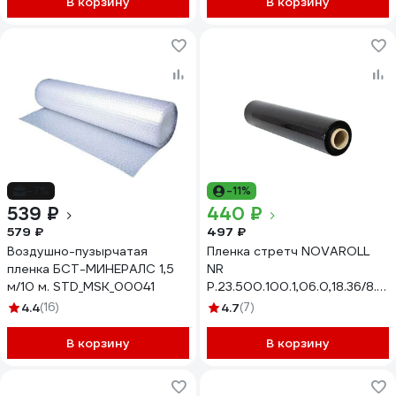
В корзину
В корзину
-7%
-11%
539 ₽
440 ₽
579 ₽
497 ₽
Воздушно-пузырчатая
Пленка стретч NOVAROLL
пленка БСТ-МИНЕРАЛС 1,5
NR
м/10 м. STD_MSK_00041
Р.23.500.100.1,06.0,18.36/8.Че
0367-001X
4.4
(16)
4.7
(7)
В корзину
В корзину