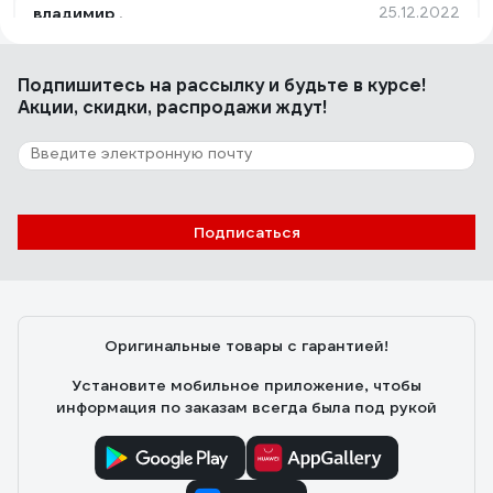
владимир .
25.12.2022
Качество материала.
Подпишитесь
на рассылку
и будьте в курсе!
Акции, скидки, распродажи ждут!
6 отзывов
Отзыв о Пенопакет ООО ИВАДЖО ручной,
модель 10, размер 350х410 мм, 95 г
000134
Евгений А.
24.05.2024
Подписаться
Идеальное решение для тяжёлых и дорогих вещей!
Пена полностью обхватила генератор! Как в мягком
коконе !
Оригинальные товары с гарантией!
Установите мобильное приложение, чтобы
информация по заказам всегда была под рукой