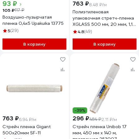
93 ₽
763 ₽
8.48 ₽/м
105 ₽
117 ₽
Полиэтиленовая
Воздушно-пузырчатая
упаковочная стретч-пленка
пленка 0,4x5 Upakuika 13775
XGLASS 500 мм, 20 мкм, 1,1
кг 190233
5
(29)
4.8
(49)
В корзину
В корзину
-39%
763 ₽
296 ₽
484 ₽
6.94 ₽/м
2.11 ₽/м
Стрейч пленка Gigant
Стрейч пленка Unibob 17
500х20мкм SF-11
мкм, 450 мм x 140 м,