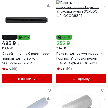
-22%
-11%
-20%
485 ₽
252 ₽
624 ₽
314 ₽
Стрейч пленка Gigant 1 сорт,
Пакеты для вакуумирования
чёрная, длина 95 м,
Гермес-Упаковка рулон
500х23мкм SF-12
30х500 ФР-00006827
4.5
(99)
4.8
(50)
В корзину
В корзину