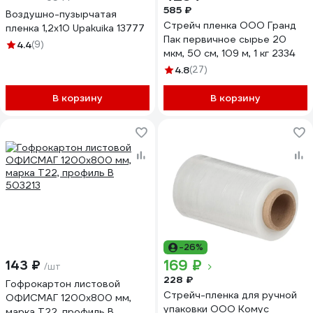
585 ₽
Воздушно-пузырчатая
Стрейч пленка ООО Гранд
пленка 1,2x10 Upakuika 13777
Пак первичное сырье 20
4.4
(9)
мкм, 50 см, 109 м, 1 кг 2334
4.8
(27)
В корзину
В корзину
-26%
169 ₽
143 ₽
/шт
228 ₽
Гофрокартон листовой
Стрейч-пленка для ручной
ОФИСМАГ 1200x800 мм,
упаковки ООО Комус
марка Т22, профиль В