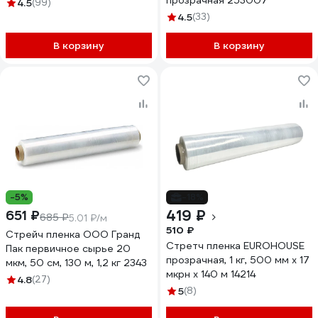
прозрачная 253007
4.5
(99)
4.5
(33)
В корзину
В корзину
-5%
-18%
419 ₽
651 ₽
685 ₽
5.01 ₽/м
510 ₽
Стрейч пленка ООО Гранд
Стретч пленка EUROHOUSE
Пак первичное сырье 20
прозрачная, 1 кг, 500 мм х 17
мкм, 50 см, 130 м, 1,2 кг 2343
мкрн х 140 м 14214
4.8
(27)
5
(8)