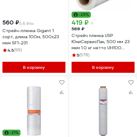
-29%
419 ₽
560 ₽
5.6 ₽/м
588 ₽
Стрейч-пленка Gigant 1
Стрейч пленка USP
сорт, длина 100м, 500х23
ЮниСервисПак, 500 мм 23
мкм SF1-231
мкм 1.0 кг нетто UH100
4.5
(99)
50231000
5
(578)
В корзину
В корзину
-21%