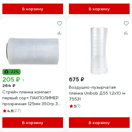
В корзину
В корзину
-22%
205 ₽
675 ₽
264 ₽
Воздушно-пузырчатая
Стрейч пленка компакт
пленка Unibob Д55 1.2x10 м
первый сорт ПАКПОЛИМЕР
75531
прозрачная 125мм 350гр 38
5
(1)
20мкм
4.8
(27)
В корзину
В корзину