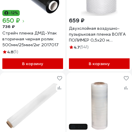
-12%
650 ₽
659 ₽
736 ₽
Двухслойная воздушно-
Стрейч пленка ДМД-Упак
пузырьковая пленка ВОЛГА
вторичная черная ролик
ПОЛИМЕР 0,5x20 м
500мм/25мкм/2кг 2017017
50706мп
4.7
(541)
4.8
(5)
В корзину
В корзину
-24%