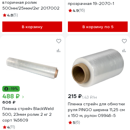
вторичная ролик
прозрачная 19-2070-1
500мм/25мкм/2кг 2017002
4.9
(16)
4.8
(5)
В корзину
В корзину по 5
-19%
488 ₽
215 ₽
1.43 ₽/м
606 ₽
Пленка стрейч для обмотки
Пленка стрейч BlackWeld
руля PINGO ширина 11,25 см
500, 23мкм ролик 2 кг 2
х 150 м, рулон 09946-5
сорт 145609
5
(6)
4
(11)