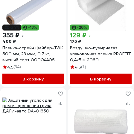
-24%
-13%
-26%
355 ₽
129 ₽
466 ₽
175 ₽
Пленка-стрейч Файбер-ТЭК
Воздушно-пузырчатая
500 мм, 23 мкм, 0.7 кг,
упаковочная пленка PROFFIT
высший сорт 00004405
0,4x5 м 2060
4.5
(34)
4.6
(7)
В корзину
В корзину