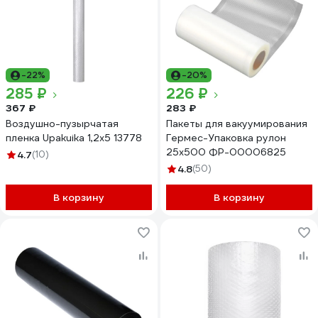
-22%
-20%
285 ₽
226 ₽
367 ₽
283 ₽
Воздушно-пузырчатая
Пакеты для вакуумирования
пленка Upakuika 1,2x5 13778
Гермес-Упаковка рулон
25х500 ФР-00006825
4.7
(10)
4.8
(50)
В корзину
В корзину