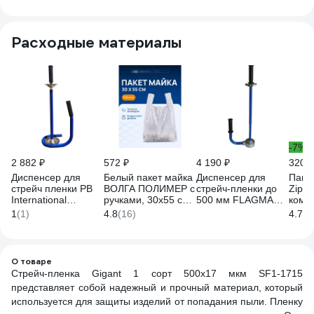
Расходные материалы
-7%
2 882 ₽
572 ₽
4 190 ₽
320 ₽
Диспенсер для
Белый пакет майка
Диспенсер для
Паке
стрейч пленки PB
ВОЛГА ПОЛИМЕР с
стрейч-пленки до
Zip-l
International
ручками, 30х55 см,
500 мм FLAGMAN
компл
FD512T
20 мкм, 100 штук
TOOLS FT-500
20x25
1
(1)
4.8
(16)
4.7
(4
PT00500010
Т3102
PT00500005
толщ
6081
О товаре
Стрейч-пленка Gigant 1 сорт 500х17 мкм SF1-1715
представляет собой надежный и прочный материал, который
используется для защиты изделий от попадания пыли. Пленку