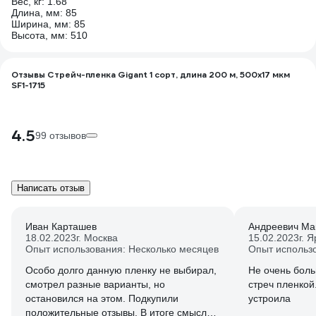
Вес, кг: 1.68
Длина, мм: 85
Ширина, мм: 85
Высота, мм: 510
Отзывы Стрейч-пленка Gigant 1 сорт, длина 200 м, 500х17 мкм
SF1-1715
4.5
99 отзывов
Написать отзыв
Иван Карташев
Андреевич Ма
18.02.2023
г. Москва
15.02.2023
г. 
Опыт использования: Несколько месяцев
Опыт использ
Особо долго данную пленку не выбирал,
Не очень боль
смотрел разные варианты, но
стреч пленкой
остановился на этом. Подкупили
устроила
положительные отзывы. В итоге смысла