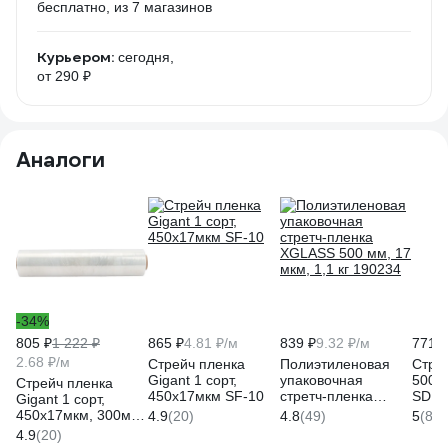
бесплатно
, из 7 магазинов
Курьером:
сегодня,
от 290 ₽
Аналоги
-34%
805 ₽
1 222 ₽
865 ₽
4.81 ₽/м
839 ₽
9.32 ₽/м
771 ₽
2.68 ₽/м
Стрейч пленка
Полиэтиленовая
Стре
Gigant 1 сорт,
упаковочная
500мм
Стрейч пленка
450х17мкм SF-10
стретч-пленка
SDM 
Gigant 1 сорт,
XGLASS 500 мм, 17
450х17мкм, 300м
4.9
(20)
4.8
(49)
5
(8)
мкм, 1,1 кг 190234
SF-13
4.9
(20)