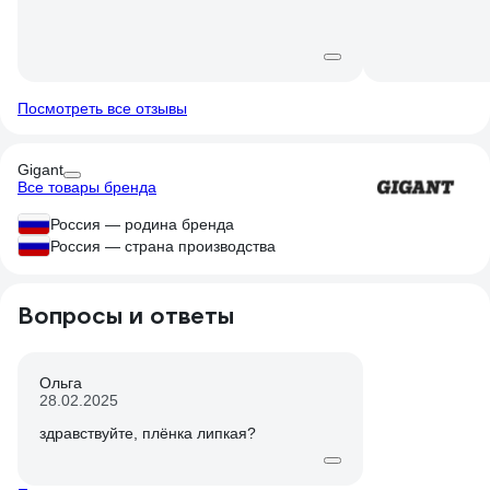
переплачивать я не вижу. Пленка
абсолютно обычная, более того клеится
так себе, а если будет необходимо ее
отклеить, а потом снова приклеить к
чему-либо назад, то сделать это будет
Посмотреть все отзывы
проблематично, т.к. она просто не будет
нормально держаться. Как писал выше,
Gigant
реальная ширина чуть не доходит до
Все товары бренда
заявленной, но это придирки.
Порадовала неплохая толщина,
Россия — родина бренда
разорвать не так просто, поэтому и
Россия — страна производства
защищать должна лучше. Проще говоря -
это стандартная пленка среднего
качества, ничего более.
Вопросы и ответы
Ольга
28.02.2025
здравствуйте, плёнка липкая?