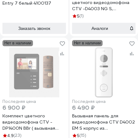
цветного видеодомофона
Entry 7 белый 4100137
CTV -D4003 NG S,
разрешение Full HD, цвет
(1)
5
серебро 10-0000389
Заказать звонок
Аналоги
Нет в наличии
Нет в наличии
Последняя цена
Последняя цена
6 900 ₽
6 490 ₽
Комплект цветного
Вызывная панель для
видеодомофона CTV -
видеодомофона CTV D4002
DP1400N BBr ( вызывная
EM S корпус из
панель -D10 NG и цветной
алюминиевого сплава,
(23)
(15)
4.9
5