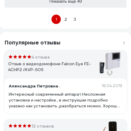
Показать еще 40
1
2
3
Популярные отзывы
4 отзыва
Отзыв о видеодомофоне Falcon Eye FE-
4CHP2 /AVP-505
Александра Петровна .
16.04.2019
Интересный современный аппарат.Несложная
установка и настройка , в инструкции подробно
указано как установить ,разобраться можно. Хорошее
цветное качество изображения ,резкое . Звонок
громкий . Вызывную панель установили на лестнице
-слышен на весь подъезд и звонок и разговор .
12 отзывов