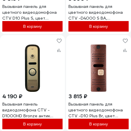
Вызывная панель для
Вызывная панель для
цветного видеодомофона
цветного видеодомофона
CTV D10 Plus S, цвет
CTV -D4000 S BA,
серебро 10-0000555
встроенный блок
В корзину
В корзину
управления замком (БУЗ),
разрешение Full HD, цвет
бронза антик 10-0000610
4 190 ₽
3 815 ₽
Вызывная панель
Вызывная панель для
видеодомофона CTV -
цветного видеодомофона
D1000HD Bronze антик
CTV -D10 Plus Br, цвет
4015912
бронза 10-0000553
В корзину
В корзину