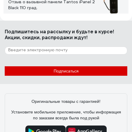
Отзыв о вызывной панели Tantos iPanel 2
Black 110 град.
Лилия К.
03.03.2021
Подпишитесь
на рассылку
и будьте в курсе!
Качество изображения, красивый вид
Акции, скидки, распродажи ждут!
7 отзывов
Отзыв о видеопанели Activision AVP-506
PAL темно-серая
Подписаться
Лоушкин Дмитрий
24.04.2020
Сделаны лучше штатных
Оригинальные товары с гарантией!
Установите мобильное приложение, чтобы информация
по заказам всегда была под рукой