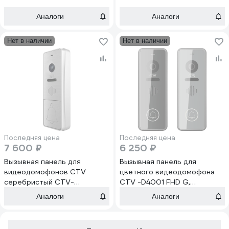
монитор -M1400), монитор с
передняя панель из стекла,
экраном 4" черный 10-
сенсорное управление, две
Аналоги
Аналоги
0001014
передних декоративных
накладки в ко 10-0000373
Нет в наличии
Нет в наличии
Последняя цена
Последняя цена
7 600 ₽
6 250 ₽
Вызывная панель для
Вызывная панель для
видеодомофонов CTV
цветного видеодомофона
серебристый CTV-
CTV -D4001 FHD G,
D4004FHD SILVER
сенсорное управление,
Аналоги
Аналоги
разрешение Full HD, цвет
графит 10-0000518