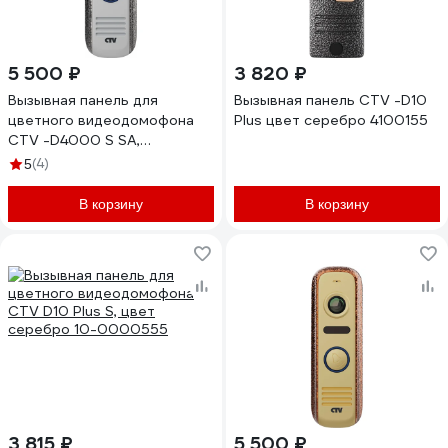
5 500 ₽
3 820 ₽
Вызывная панель для
Вызывная панель CTV -D10
цветного видеодомофона
Plus цвет серебро 4100155
CTV -D4000 S SA,
встроенный блок
(4)
5
управления замком (БУЗ),
разрешение Full HD, цвет
В корзину
В корзину
серебро антик 10-0000667
3 815 ₽
5 500 ₽