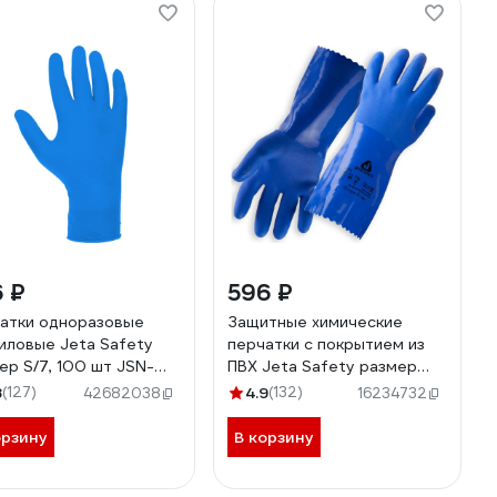
 ₽
596 ₽
атки одноразовые
Защитные химические
иловые Jeta Safety
перчатки с покрытием из
ер S/7, 100 шт JSN-
ПВХ Jeta Safety размер
M/8 JP711-M
8
(127)
4.9
(132)
42682038
16234732
орзину
В корзину