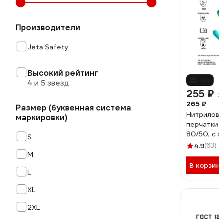
Производители
Jeta Safety
Высокий рейтинг
-4%
4 и 5 звезд
255 ₽
265 ₽
Размер (буквенная система
Нитрилов
маркировки)
перчатки
80/50, с
S
напыление
4.9
(63)
JN711-09
M
В корзи
L
XL
2XL