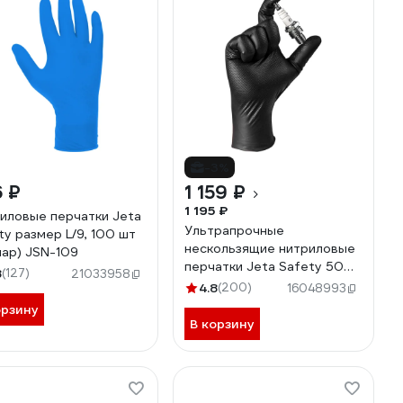
-3%
 ₽
1 159 ₽
1 195 ₽
иловые перчатки Jeta
Ультрапрочные
ty размер L/9, 100 шт
нескользящие нитриловые
пар) JSN-109
перчатки Jeta Safety 50
8
(127)
21033958
шт (25 пар), разм.XXL/11,
4.8
(200)
16048993
240 мм, 0,22мм NATRIX-
орзину
50BL-11
В корзину