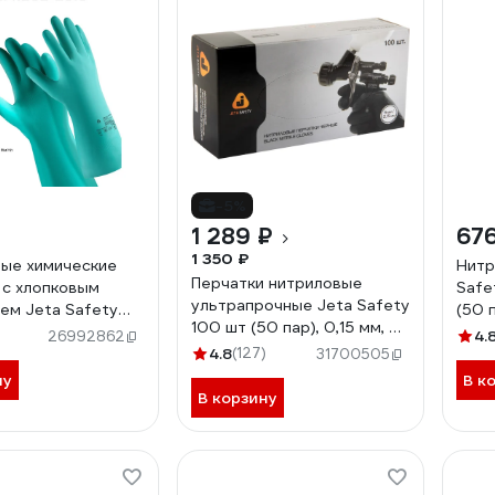
-5%
1 289 ₽
676
1 350 ₽
ые химические
Нитр
Перчатки нитриловые
 с хлопковым
Safe
ультрапрочные Jeta Safety
ем Jeta Safety
(50 
100 шт (50 пар), 0,15 мм, р.
 мм, р.8/М, JN-711-
4.
26992862
7/S JSN907
4.8
(127)
31700505
ну
В к
В корзину