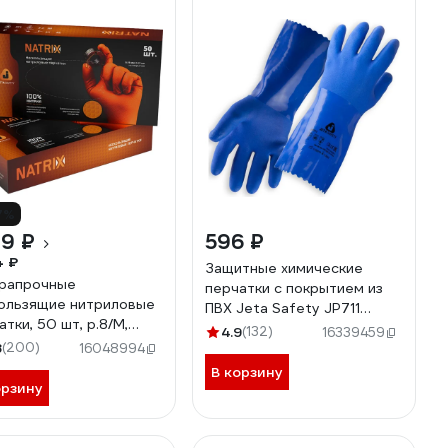
7%
49 ₽
596 ₽
4 ₽
Защитные химические
рапрочные
перчатки с покрытием из
ользящие нитриловые
ПВХ Jeta Safety JP711
атки, 50 шт, р.8/M,
синие, размер L JP711-L
4.9
(132)
16339459
мм Jeta Safety
8
(200)
16048994
NATRIX-OR-08-M
В корзину
орзину