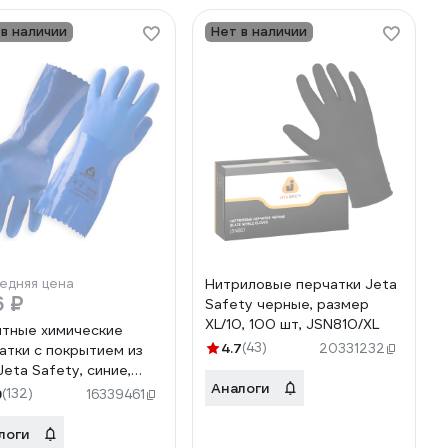
 в наличии
Нет в наличии
едняя цена
Нитриловые перчатки Jeta
6 ₽
Safety черные, размер
XL/10, 100 шт, JSN810/XL
тные химические
4.7
(43)
20331232
атки с покрытием из
Jeta Safety, синие,
Аналоги
р XXL/11, JP711 JP711-
9
(132)
16339461
логи