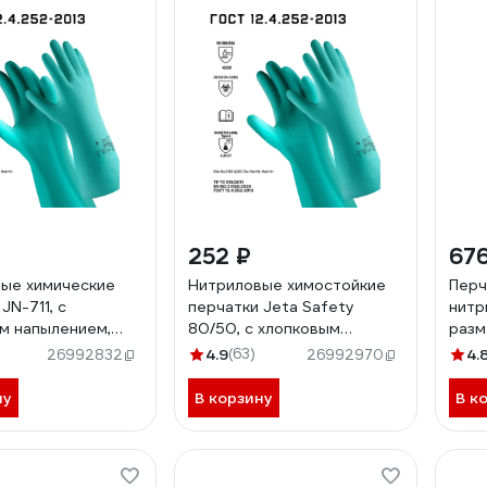
252 ₽
676
ые химические
Нитриловые химостойкие
Перч
JN-711, с
перчатки Jeta Safety
нитр
м напылением,
80/50, с хлопковым
разм
0,38 мм, размер
напылением, 0.38 мм, р.
108
4.9
(63)
4.
26992832
26992970
a Safety JN-711-XL
11/xxl JN711-11-XXL
ну
В корзину
В к