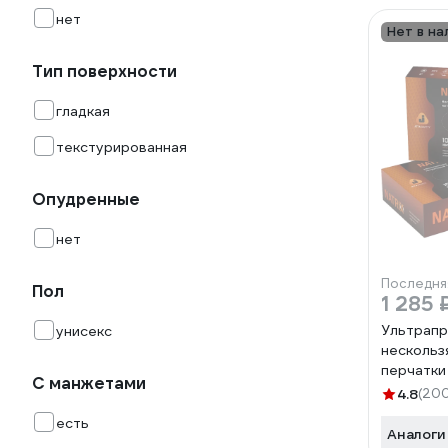
нет
Нет в на
Тип поверхности
гладкая
текстурированная
Опудренные
нет
Последня
Пол
1 285 
Ультрап
унисекс
нескольз
перчатки
С манжетами
размер X
4.8
(20
мм Jeta 
есть
050NATR
Аналоги