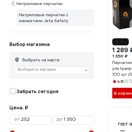
Нитриловые перчатки
Нитриловые перчатки с
манжетами Jeta Safety
-5%
Выбор магазина
1 289 
1 350 ₽
Выбрать на карте
Перчатки
ультрапр
Выберите магазин
100 шт (5
10/XL JS
4.8
(127
Забрать сегодня
В корзи
Цена, ₽
от
до