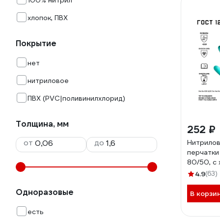
100% нитрил
хлопок, ПВХ
Покрытие
нет
нитриловое
ПВХ (PVC|поливинилхлорид)
Толщина, мм
252 ₽
от
до
Нитрилов
перчатки
80/50, с
напыление
4.9
(63)
JN711-07
Одноразовые
В корзи
есть