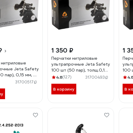
₽
1 350 ₽
1 3
Перчатки нитриловые
Перч
 нитриловые
ультрапрочные Jeta Safety
ульт
очные Jeta Safety
100 шт (50 пар), толщ.0,15
100 ш
0 пар), 0,15 мм, р.
мм, разм.9/L JSN909
разм
4.8
(127)
4.
31700493
N910
)
31700517
В корзину
В к
ну