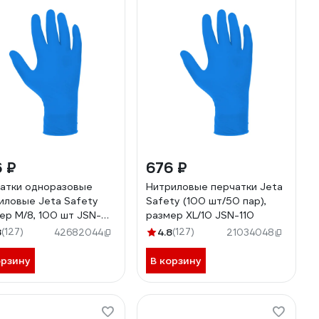
 ₽
676 ₽
атки одноразовые
Нитриловые перчатки Jeta
иловые Jeta Safety
Safety (100 шт/50 пар),
ер M/8, 100 шт JSN-
размер XL/10 JSN-110
8
(127)
4.8
(127)
42682044
21034048
орзину
В корзину