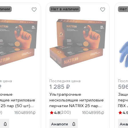
личии
Нет в наличии
Нет
я цена
Последняя цена
Посл
₽
1 285 ₽
59
рочные
Ультрапрочные
Защи
ящие нитриловые
нескользящие нитриловые
перч
 25 пар (50 шт)
перчатки NATRIX 25 пар
ПВХ 
L/10 толщина 0,15
(50 шт) размер S/7
разме
0)
4.8
(200)
4.
16048991
16048995
Safety
толщина 0,15 мм Jeta
XXL
IX-OR-10-XL
Safety 050NATRIX-OR-07-
Аналоги
Ана