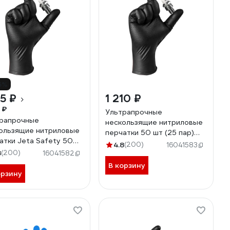
6%
25 ₽
1 210 ₽
 ₽
Ультрапрочные
рапрочные
нескользящие нитриловые
ользящие нитриловые
перчатки 50 шт (25 пар)
атки Jeta Safety 50
размер M/8 толщина 0,15
4.8
(200)
16041583
5 пар), р.L/9, 240 мм,
8
(200)
мм Jeta Safety NATRIX-
16041582
мм, NATRIX-50BL-09
50BL-08
В корзину
орзину