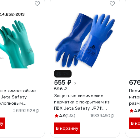
-7%
555 ₽
676
596 ₽
ые химостойкие
Перч
Защитные химические
 Jeta Safety
нитр
перчатки с покрытием из
 хлопковым
разм
ПВХ Jeta Safety JP711,
м, 0.38 мм, р. 7/s
107
4.
26992928
синие, размер XL JP711-XL
-S
4.9
(132)
16339460
ну
В к
В корзину