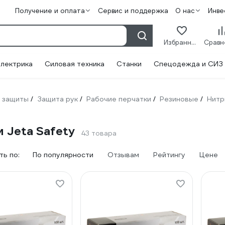
Получение и оплата
Сервис и поддержка
О нас
Инве
Избранное
лектрика
Силовая техника
Станки
Спецодежда и СИЗ
 защиты
Защита рук
Рабочие перчатки
Резиновые
Нитр
/
/
/
/
 Jeta Safety
43 товара
ь по:
По популярности
Отзывам
Рейтингу
Цене