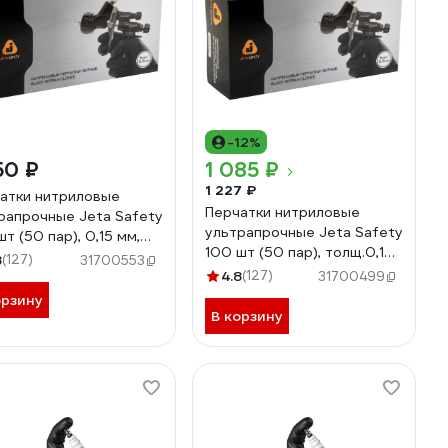
-12%
50 ₽
1 085 ₽
1 227 ₽
атки нитриловые
Перчатки нитриловые
рапрочные Jeta Safety
ультрапрочные Jeta Safety
т (50 пар), 0,15 мм,
100 шт (50 пар), толщ.0,15
. 8/M JSN908
8
(127)
31700553
мм, разм.11/XXL JSN911
4.8
(127)
31700499
орзину
В корзину