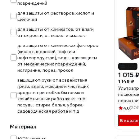
повреждений
для защиты от растворов кислот и
щелочей
для защиты от химикатов, от влаги,
от сырости, от масел и смазок
для защиты от химических факторов
(кислот, щелочей, нефти и
нефтепродуктов), воды, для защиты
от механических повреждений,
-12%
истирание, порез, прокол
1 015 
защищают руки от воздействия
1 149 ₽
грязи, влаги, моющих и чистящих
Ультрап
средств при любых бытовых и
нескольз
хозяйственных работах: мытьё
перчатки
посуды, стирка белья, уборка,
размер XX
4.8
(20
садоводческая работа и т.д
мм Jeta 
050NATRI
В корзи
Материал