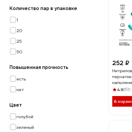
Количество пар в упаковке
1
20
25
50
252 ₽
Повышенная прочность
Нитрилов
перчатки
есть
напылени
толщ.0,42
нет
4.9
(63)
M
В корзи
Цвет
голубой
зеленый