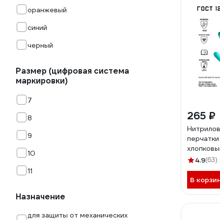
оранжевый
синий
черный
Размер (цифровая система
маркировки)
7
265 ₽
8
Нитрилов
9
перчатки 
хлопковы
10
толщина 
4.9
(63)
10/XL Jet
11
В корзи
Назначение
для защиты от механических