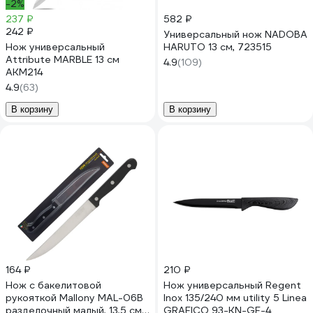
-2%
237 ₽
582 ₽
242 ₽
Универсальный нож NADOBA
Нож универсальный
HARUTO 13 см, 723515
Attribute MARBLE 13 см
4.9
(109)
AKM214
4.9
(63)
В корзину
В корзину
164 ₽
210 ₽
Нож с бакелитовой
Нож универсальный Regent
рукояткой Mallony MAL-06B
Inox 135/240 мм utility 5 Linea
разделочный малый, 13,5 см
GRAFICO 93-KN-GF-4