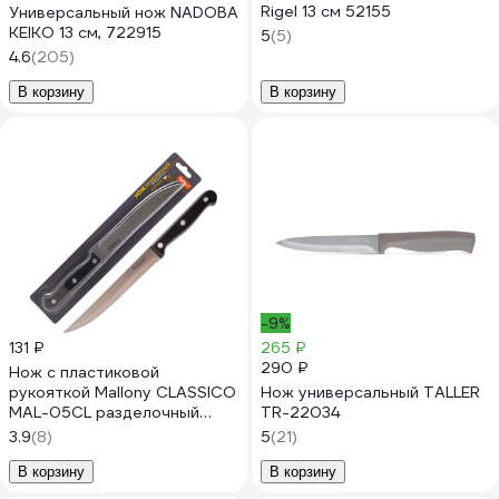
Rigel 13 см 52155
Универсальный нож NADOBA
KEIKO 13 см, 722915
5
(5)
4.6
(205)
В корзину
В корзину
-9%
131 ₽
265 ₽
290 ₽
Нож с пластиковой
рукояткой Mallony CLASSICO
Нож универсальный TALLER
MAL-05CL разделочный
TR-22034
малый, 13,7 см 00 5517
3.9
(8)
5
(21)
В корзину
В корзину