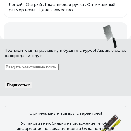
Легкий . Острый . Пластиковая ручка . Оптимальный
размер ножа . Цена - качество .
9 отзывов
Подпишитесь
на рассылку
и будьте в курсе! Акции, скидки,
распродажи ждут!
Отзыв о Кухонный/походный топорик
СИБИН 550 г 20672
20.04.2023
андрей д.
Подписаться
одно слово - МОЩЬ !!! что очень понравилось : 1.
единый кусок хорошей советской нержи , толщиной
около 3, 5 мм 2. обработка - не просто отштамповали
и все, а шлифанули, полирнули 3. развесовка,
эргономика - вот удобно в руке , красиво и все тут 3.
Оригинальные товары с гарантией!
рукоять - пластик неплох, клепки 2 - алюм,
приклепано, подогнано без щелей, шлифануто, форма
Установите мобильное приложение, чтобы
- прямоугол, но в руку не впивается, когда рубишь,
информация по заказам всегда была под рукой