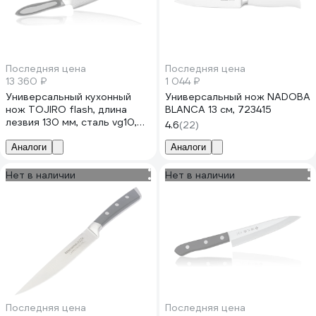
Последняя цена
Последняя цена
13 360 ₽
1 044 ₽
Универсальный кухонный
Универсальный нож NADOBA
нож TOJIRO flash, длина
BLANCA 13 см, 723415
лезвия 130 мм, сталь vg10,
4.6
(22)
37 слоев, рукоять микарта
FF-PA130
Аналоги
Аналоги
Нет в наличии
Нет в наличии
Последняя цена
Последняя цена