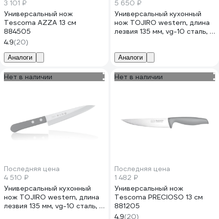
3 101 ₽
5 650 ₽
Универсальный нож
Универсальный кухонный
Tescoma AZZA 13 см
нож TOJIRO western, длина
884505
лезвия 135 мм, vg-10 сталь, 3
слоя, рукоять
4.9
(20)
стабилизированная эко-
древесина F-313
Аналоги
Аналоги
Нет в наличии
Нет в наличии
Последняя цена
Последняя цена
4 510 ₽
1 482 ₽
Универсальный кухонный
Универсальный нож
нож TOJIRO western, длина
Tescoma PRECIOSO 13 см
лезвия 135 мм, vg-10 сталь, 3
881205
слоя, рукоять
4.9
(20)