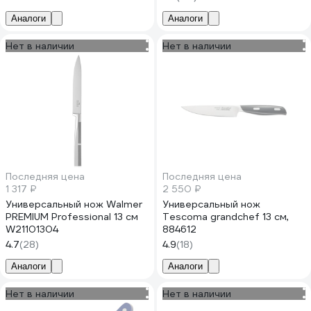
стабилизированная эко-
древесина F-304
Аналоги
Аналоги
Нет в наличии
Нет в наличии
Последняя цена
Последняя цена
1 317 ₽
2 550 ₽
Универсальный нож Walmer
Универсальный нож
PREMIUM Professional 13 см
Tescoma grandchef 13 см,
W21101304
884612
4.7
(28)
4.9
(18)
Аналоги
Аналоги
Нет в наличии
Нет в наличии