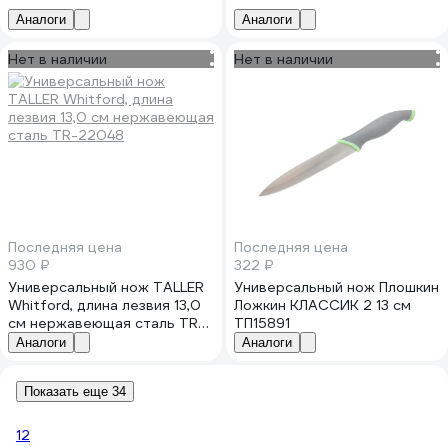
Аналоги
Аналоги
Нет в наличии
Нет в наличии
Последняя цена
Последняя цена
930 ₽
322 ₽
Универсальный нож TALLER
Универсальный нож Плошкин
Whitford, длина лезвия 13,0
Ложкин КЛАССИК 2 13 см
см нержавеющая сталь TR-
ТП15891
22048
Аналоги
Аналоги
Показать еще 34
1
2