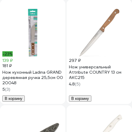
-23%
139 ₽
297 ₽
181 ₽
Нож универсальный
Нож кухонный Ladina GRAND
Attribute COUNTRY 13 см
деревянная ручка 25,5см 00
AKC215
20048
4.8
(5)
5
(3)
В корзину
В корзину