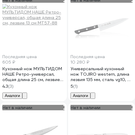
Нет в наличии
Нет в наличии
Последняя цена
Последняя цена
605 ₽
10 280 ₽
Кухонный нож МУЛЬТИДОМ
Универсальный кухонный
НАШЕ Ретро-универсал,
нож TOJIRO western, длина
общая длина 25 см, лезвие
лезвия 135 мм, сталь vg10, 37
13 см МТ57-88
слоев, рукоять
4.3
(3)
5
(1)
стабилизированная
древесина F-333
Аналоги
Аналоги
Нет в наличии
Нет в наличии