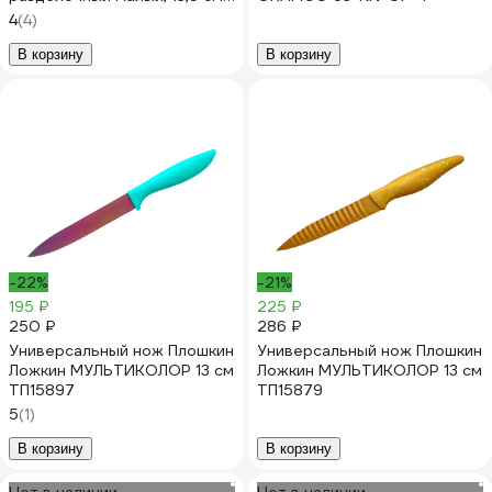
985306
4
(4)
В корзину
В корзину
-22%
-21%
195 ₽
225 ₽
250 ₽
286 ₽
Универсальный нож Плошкин
Универсальный нож Плошкин
Ложкин МУЛЬТИКОЛОР 13 см
Ложкин МУЛЬТИКОЛОР 13 см
ТП15897
ТП15879
5
(1)
В корзину
В корзину