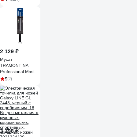
М00015026
2 129 ₽
Мусат
TRAMONTINA
Professional Master
20 см 24642/100-
5
(2)
TR
3 198 ₽