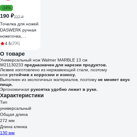
-14%
190 ₽
222 ₽
Точилка для ножей
DASWERK ручная
ножеточка,
трёхзонная грубая,
4.5
(206)
чистовая,
О товаре
шлифовка 608134
Универсальный нож Walmer MARBLE 13 см
W21130233
предназначен для нарезки продуктов.
Лезвие изготовлено из нержавеющей стали, поэтому
нож
устойчив к коррозии и износу.
Выполнен из экологичных материалов, поэтому
не меняет вкус
пищи.
Эргономичная
рукоятка удобно лежит в руке.
Характеристики
Тип
универсальный
Общая длина
272 мм
Длина клинка
130 мм