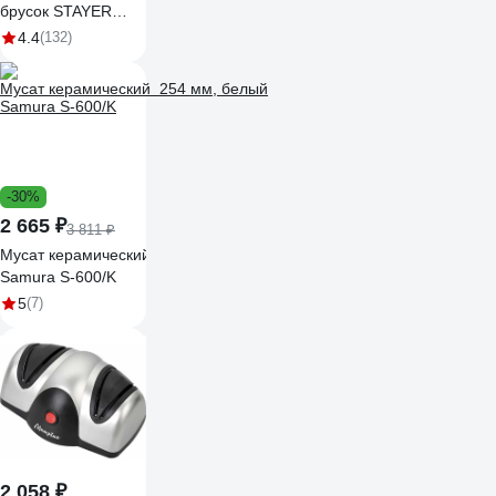
брусок STAYER
150мм 3572-15
4.4
(132)
-30%
2 665 ₽
3 811 ₽
Мусат керамический 254 мм, белый
Samura S-600/K
5
(7)
2 058 ₽