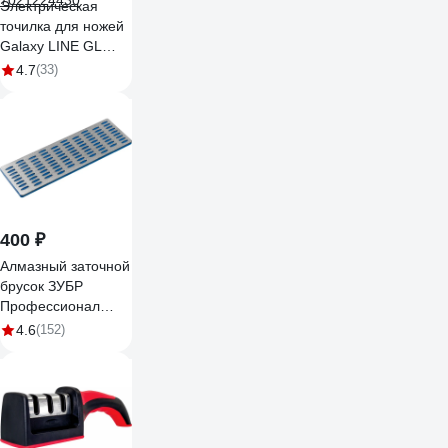
Электрическая
точилка для ножей
Galaxy LINE GL
2443, черный с
4.7
(33)
серебристым, 18
Вт, для металлич-х,
кухонных,
керамических,
спортивных,
складных ножей
7021224430
400 ₽
Алмазный заточной
брусок ЗУБР
Профессионал
крупная
4.6
(152)
зернистость, Р200,
50х150 мм 35715-
03_z01