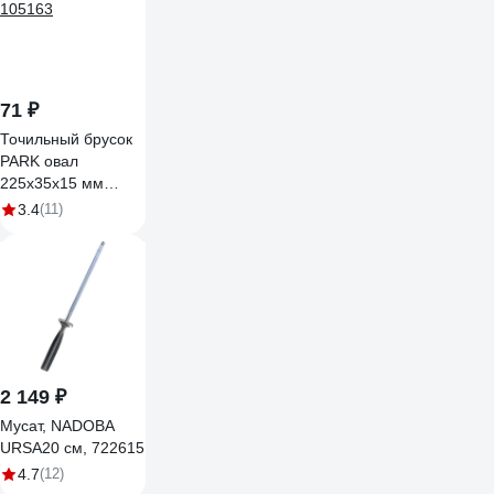
71 ₽
Точильный брусок
PARK овал
225x35x15 мм
105163
3.4
(11)
2 149 ₽
Мусат, NADOBA
URSA20 см, 722615
4.7
(12)