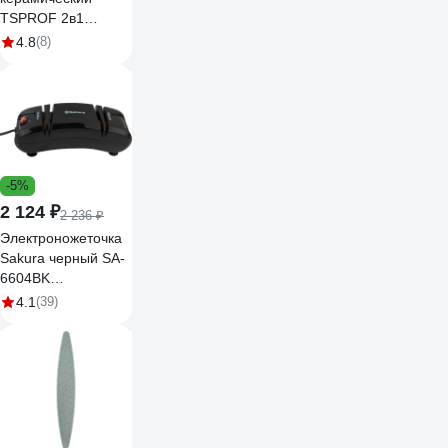
TSPROF 2в1
(2000/3000 грит)
4.8
(8)
TS-MS2401540
-5%
2 124 ₽
2 236 ₽
Электроножеточка
Sakura черный SA-
6604BK
РТ-00000835
4.1
(39)