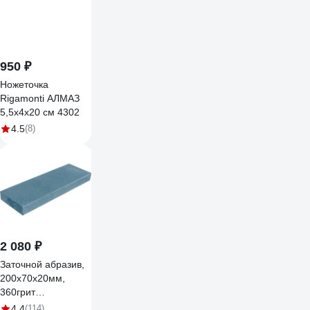
950 ₽
Ножеточка
Rigamonti АЛМАЗ
5,5x4x20 см 4302
4.5
(8)
2 080 ₽
Заточной абразив,
200х70х20мм,
360грит
Петроградъ
4.4
(114)