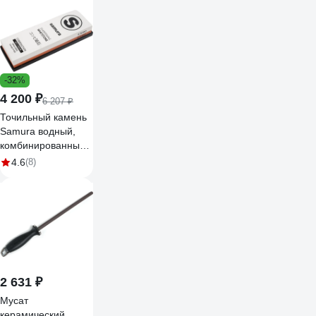
-32%
4 200 ₽
6 207 ₽
Точильный камень
Samura водный,
комбинированный
1000/3000 SCS-
4.6
(8)
1300/M-K
2 631 ₽
Мусат
керамический