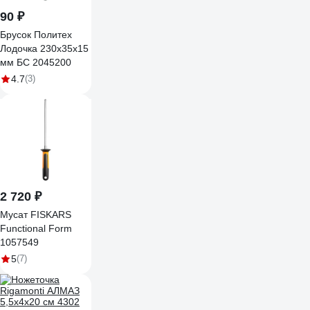
90 ₽
Брусок Политех
Лодочка 230x35x15
мм БС 2045200
4.7
(3)
2 720 ₽
Мусат FISKARS
Functional Form
1057549
5
(7)