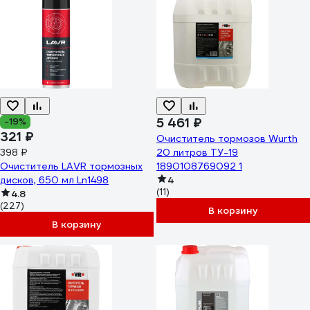
5 461 ₽
-19%
321 ₽
Очиститель тормозов Wurth
398 ₽
20 литров ТУ-19
Очиститель LAVR тормозных
1890108769092 1
дисков, 650 мл Ln1498
4
(11)
4.8
(227)
В корзину
В корзину