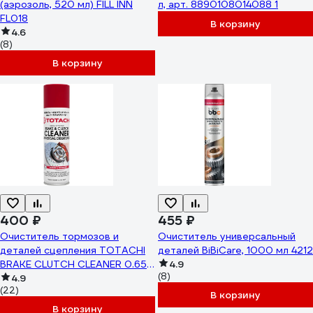
(аэрозоль, 520 мл) FILL INN
л, арт. 8890108014088 1
FL018
В корзину
4.6
(8)
В корзину
400 ₽
455 ₽
Очиститель тормозов и
Очиститель универсальный
деталей сцепления TOTACHI
деталей BiBiCare, 1000 мл 4212
BRAKE CLUTCH CLEANER 0.65 л
4.9
(8)
9A1Z6
4.9
(22)
В корзину
В корзину