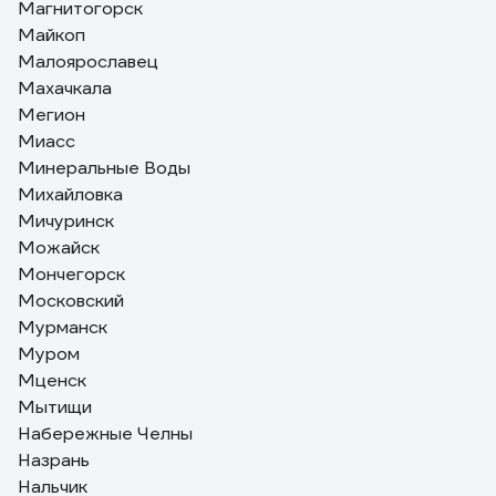
Магнитогорск
Майкоп
Малоярославец
Махачкала
Мегион
Миасс
Минеральные Воды
Михайловка
Мичуринск
Можайск
Мончегорск
Московский
Мурманск
Муром
Мценск
Мытищи
Набережные Челны
Назрань
Нальчик