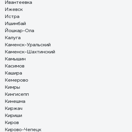
Ивантеевка
Ижевск
Истра
Ишимбай
Йошкар-Ола
Калуга
Каменск-Уральский
Каменск-Шахтинский
Камышин
Касимов
Кашира
Кемерово
Кимры
Кингисепп
Кинешма
Киржач
Кириши
Киров
Кирово-Чепецк