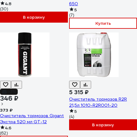
4.8
650
(30)
5
(7)
В корзину
Купить
5 315 ₽
-7%
346 ₽
Очиститель тормозов R2R
21,5л 1010-R2R001-20
373 ₽
5
Очиститель тормозов Gigant
(4)
Экстра 520 мл GT-12
В корзину
4.6
(62)