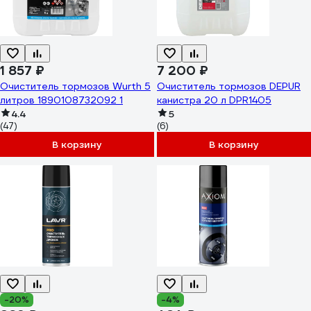
1 857 ₽
7 200 ₽
Очиститель тормозов Wurth 5
Очиститель тормозов DEPUR
литров 1890108732092 1
канистра 20 л DPR1405
4.4
5
(47)
(6)
В корзину
В корзину
-20%
-4%