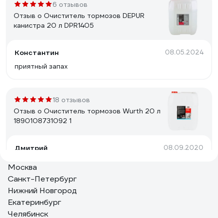
6 отзывов
Отзыв о Очиститель тормозов DEPUR
канистра 20 л DPR1405
Константин
08.05.2024
приятный запах
18 отзывов
Отзыв о Очиститель тормозов Wurth 20 л
1890108731092 1
Дмитрий
08.09.2020
Отличный очиститель/обезжириватель.
Москва
Санкт-Петербург
Нижний Новгород
227 отзывов
Екатеринбург
Отзыв о Очиститель LAVR тормозных
Челябинск
дисков, 650 мл Ln1498