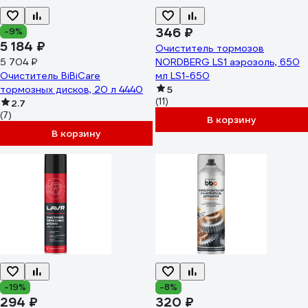
346 ₽
-9%
5 184 ₽
Очиститель тормозов
5 704 ₽
NORDBERG LS1 аэрозоль, 650
Очиститель BiBiCare
мл LS1-650
тормозных дисков, 20 л 4440
5
(11)
2.7
(7)
В корзину
В корзину
-19%
-8%
294 ₽
320 ₽