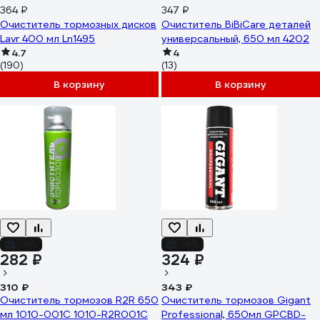
364 ₽
347 ₽
Очиститель тормозных дисков
Очиститель BiBiCare деталей
Lavr 400 мл Ln1495
универсальный, 650 мл 4202
4.7
4
(190)
(13)
В корзину
В корзину
-9%
-6%
282 ₽
324 ₽
310 ₽
343 ₽
Очиститель тормозов R2R 650
Очиститель тормозов Gigant
мл 1010-001С 1010-R2R001С
Professional, 650мл GPCBD-