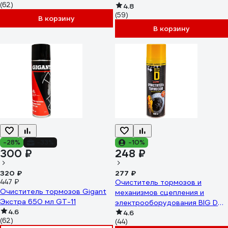
(62)
4.8
(59)
В корзину
В корзину
-28%
-33%
-10%
300 ₽
248 ₽
320 ₽
277 ₽
447 ₽
Очиститель тормозов и
Очиститель тормозов Gigant
механизмов сцепления и
Экстра 650 мл GT-11
электрооборудования BIG D
4.6
500мл ASC3001
4.6
(62)
(44)