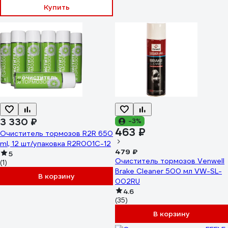
Купить
3 330 ₽
-3%
463 ₽
Очиститель тормозов R2R 650
ml, 12 шт/упаковка R2R001С-12
479 ₽
5
Очиститель тормозов Venwell
(1)
Brake Cleaner 500 мл VW-SL-
В корзину
002RU
4.6
(35)
В корзину