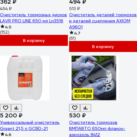
362 ₽
494 ₽
454 ₽
513 ₽
Очиститель тормозных дисков
Очиститель деталей тормозов
LAVR PRO LINE 650 мл Ln3516
и деталей сцепления AXIOM
4.5
A9601
(152)
4.7
(61)
В корзину
В корзину
5 200 ₽
530 ₽
Универсальный очиститель
Очиститель тормозов
Gigant 21,5 л GCBD-21
ВМПАВТО 650мл флакон-
4.6
аэрозоль 8412